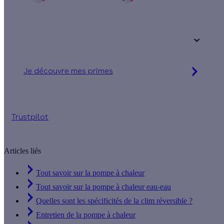
Une maison
Un appartement
Votre logement a été construit :
+ de 15 ans
Je découvre mes primes
Jusqu’à 6 880 € d'aides financières
Trustpilot
Articles liés
Tout savoir sur la pompe à chaleur
Tout savoir sur la pompe à chaleur eau-eau
Quelles sont les spécificités de la clim réversible ?
Entretien de la pompe à chaleur