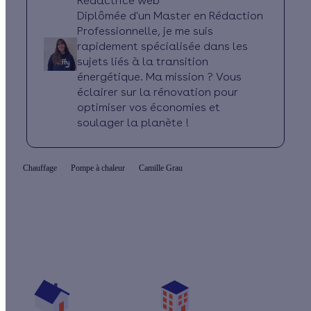
Rédactrice web
Diplômée d'un Master en Rédaction
Professionnelle, je me suis
rapidement spécialisée dans les
sujets liés à la transition
énergétique. Ma mission ? Vous
éclairer sur la rénovation pour
optimiser vos économies et
soulager la planète !
Chauffage
Pompe à chaleur
Camille Grau
Quelles aides pour ma pompe à chaleur ?
Vos travaux concernent :