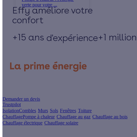
verte pour votre ...
Effy
+15 ans
+1 millio
d'expérience
Un projet de rénovation énergétique ?
Demander un devis
Trustpilot
Isolation
Combles
Murs
Sols
Fenêtres
Toiture
Chauffage
Pompe à chaleur
Chauffage au gaz
Chauffage au bois
Chauffage électrique
Chauffage solaire
Votre projet pas à pas