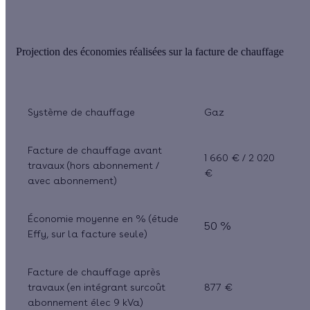
Projection des économies réalisées sur la facture de chauffage
Système de chauffage
Gaz
Facture de chauffage avant
1 660 € / 2 020
travaux
(hors abonnement /
€
avec abonnement)
Économie moyenne en %
(étude
50 %
Effy, sur la facture seule)
Facture de chauffage après
travaux
(en intégrant surcoût
877 €
abonnement élec 9 kVa)