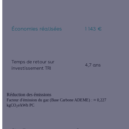
Économies réalisées
1 143 €
Temps de retour sur
4,7 ans
investissement TRI
Réduction des émissions
Facteur d'émission du gaz (Base Carbone ADEME) : ≈ 0,227
kgCO₂e/kWh PC