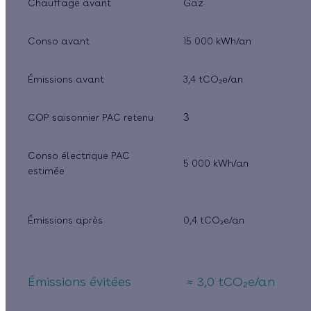
Chauffage avant
Gaz
Conso avant
15 000 kWh/an
Émissions avant
3,4 tCO₂e/an
3
COP saisonnier PAC retenu
Conso électrique PAC
5 000 kWh/an
estimée
Émissions après
0,4 tCO₂e/an
Émissions évitées
≈ 3,0 tCO₂e/an