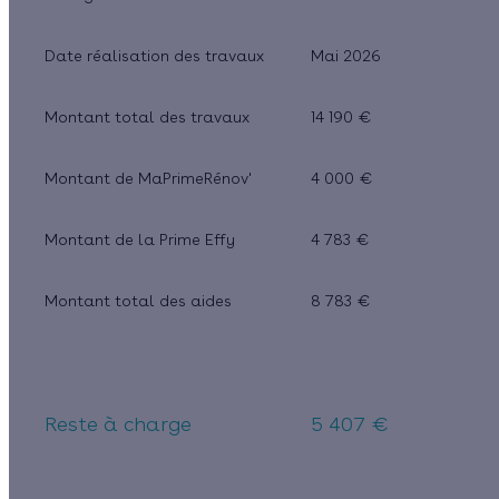
Date réalisation des travaux
Mai 2026
Montant total des travaux
14 190 €
Montant de MaPrimeRénov'
4 000 €
Montant de la Prime Effy
4 783 €
Montant total des aides
8 783 €
Reste à charge
5 407 €