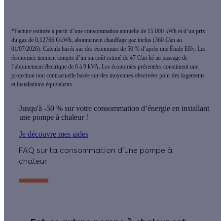
*Facture estimée à partir d’une consommation annuelle de 15 000 kWh et d’un prix
du gaz de 0,12766 €/kWh, abonnement chauffage gaz inclus (360 €/an au
01/07/2026). Calculs basés sur des économies de 50 % d’après une Étude Effy. Les
économies tiennent compte d’un surcoût estimé de 47 €/an lié au passage de
l’abonnement électrique de 6 à 9 kVA. Les économies présentées constituent une
projection non contractuelle basée sur des moyennes observées pour des logements
et installations équivalents.
Jusqu'à -50 % sur votre consommation d’énergie en installant
une pompe à chaleur !
Je découvre mes aides
FAQ sur la consommation d’une pompe à
chaleur