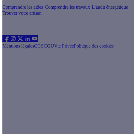
Comprendre les aides
Comprendre les travaux
L'audit énergétique
Trouver votre artisan
Les sites du groupe Effy
Suivez nous
Mentions légales
CGS
CGU
Vie Privée
Politique des cookies