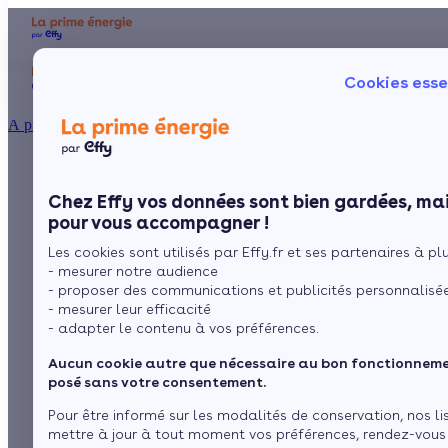
Aides et primes
Chauffage
I
Cookies esse
Particulier
Artisan / installateur
Entreprise / collectivité
À propos
Comment connaître
Présentation
Poêle à 
Le concept
Chez Effy vos données sont bien gardées, mai
Poêle à 
Comment l'obtenir ?
la consommation
pour vous accompagner !
Les cookies sont utilisés par Effy.fr et ses partenaires à plus
électrique d’une
- mesurer notre audience
- proposer des communications et publicités personnalisé
pompe à chaleur ?
- mesurer leur efficacité
- adapter le contenu à vos préférences.
Aucun cookie autre que nécessaire au bon fonctionnemen
par
Camille Grau
8 min de lecture
posé sans votre consentement.
Pour être informé sur les modalités de conservation, nos li
mettre à jour à tout moment vos préférences, rendez-vous