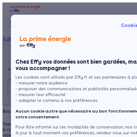
Appelez-nous !
Aides et 
Cookie
du lundi au vendredi -
Particulier
Artisan / installateur
Entreprise / collectivité
8h à 19h
À propos
3456
Service gratuit
+ prix appel
Prése
Le co
Chez Effy vos données sont bien gardées, mai
Commen
vous accompagner !
Appelez-nous !
Les cookies sont utilisés par Effy.fr et ses partenaires à plu
du lundi au vendredi - 8h à 19h
- mesurer notre audience
3456
Service gratuit
- proposer des communications et publicités personnalisé
+ prix appel
- mesurer leur efficacité
- adapter le contenu à vos préférences.
Aucun cookie autre que nécessaire au bon fonctionneme
Recevez votre prime énergie avec Effy !
votre consentement.
Vous souhaitez réaliser des travaux de rénovation énergétique, mais
Pour être informé sur les modalités de conservation, nos l
le coût des travaux vous empêche de vous lancer ? La prime énergie
à jour à tout moment vos préférences, rendez-vous sur n
versée par Effy réduit le prix de votre projet.