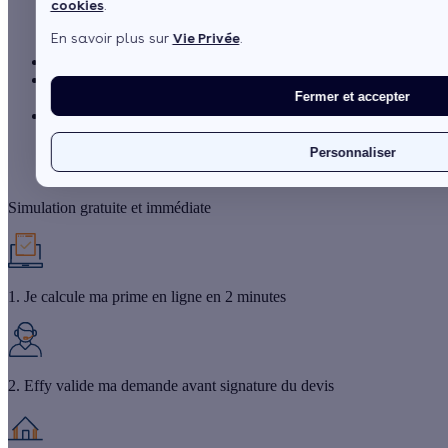
cookies
.
En savoir plus sur
Vie Privée
.
Vous recevez
jusqu'à
7 522 € !
Votre prime est versée dans les
15 jours après la validation du
Fermer et accepter
dossier
Vous travaillez avec des
artisans RGE locaux de notre réseau
Personnaliser
Je demande ma Prime Énergie
Simulation gratuite et immédiate
1. Je calcule ma prime en ligne en 2 minutes
2. Effy valide ma demande avant signature du devis