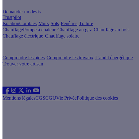
Un projet de rénovation énergétique ?
Demander un devis
Trustpilot
Isolation
Combles
Murs
Sols
Fenêtres
Toiture
Chauffage
Pompe à chaleur
Chauffage au gaz
Chauffage au bois
Chauffage électrique
Chauffage solaire
Votre projet pas à pas
Comprendre les aides
Comprendre les travaux
L'audit énergétique
Trouver votre artisan
Les sites du groupe Effy
Suivez nous
Mentions légales
CGS
CGU
Vie Privée
Politique des cookies