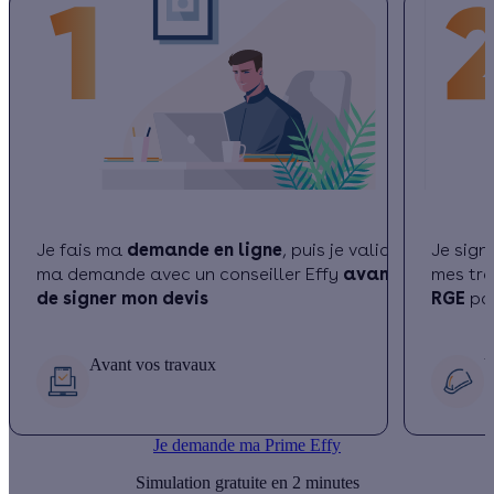
Je fais ma
demande en ligne
, puis je valide
Je sign
ma demande avec un conseiller Effy
avant
mes tr
de signer mon devis
RGE
par
Avant vos travaux
V
Je demande ma Prime Effy
Simulation gratuite en 2 minutes