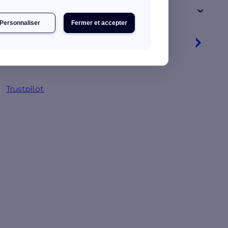
+ de 15 ans
Personnaliser
Fermer et accepter
Je découvre mes primes
Jusqu’à 6 880 € d'aides financières
Trustpilot