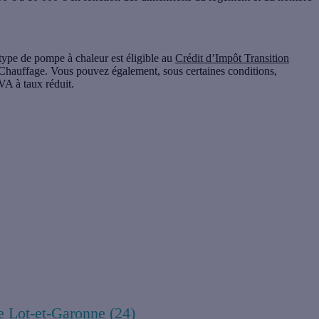
type de pompe à chaleur est éligible au
Crédit d’Impôt Transition
Chauffage. Vous pouvez également, sous certaines conditions,
VA à taux réduit.
r haute température par une Prime Energie.
e Lot-et-Garonne (24)