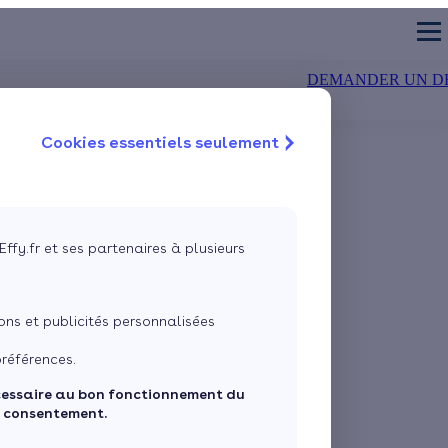
DEMANDER UN D
Cookies essentiels seulement
TION DES MURS
CHAUDIÈRE
air-eau
olation extérieure
Chaudière à condensation
Isolation du sol
air-air
olation intérieure
Chaudière à bûches
Isolation des fenêtre
 géothermique
Chaudière à granulés
VMC double flux
Effy.fr et ses partenaires à plusieurs
Estimez mes aides
Quelles aides pour ma pompe à chaleur ?
ns et publicités personnalisées
Vos travaux concernent :
références.
cessaire au bon fonctionnement du
Une maison
Un appartement
e consentement.
Votre logement a été construit :