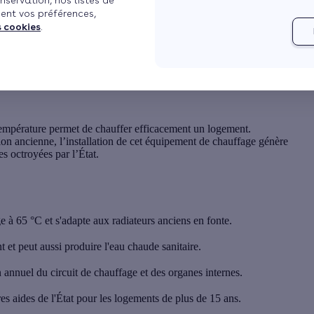
nservation, nos listes de
ent vos préférences,
s cookies
.
ère classique
empérature
permet de chauffer efficacement un logement.
ion ancienne, l’installation de cet équipement de chauffage génère
s octroyées par l’État.
 à 65 °C et s'adapte aux radiateurs anciens en fonte.
t et peut aussi produire l'eau chaude sanitaire.
n annuel du circuit de chauffage et des organes internes.
s aides de l'État pour les logements de plus de 15 ans.