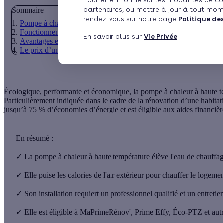
Pour être informé sur les modalités de co
partenaires, ou mettre à jour à tout mom
Sommaire
rendez-vous sur notre page
Politique de
Pompe à chaleur à haute température : une alternative à la chaudi
Fonctionnement, installation et entretien
En savoir plus sur
Vie Privée
.
Avantages et inconvénients
Le prix d’une pompe à chaleur à haute température
Écologique, performante et économique, la
pompe à chaleur à haute t
Particulièrement indiquée dans le cadre de la rénovation d’une habitat
jusqu’à 75 % d’économies d’énergie et est éligible aux aides financière
En résumé :
✓
La pompe à chaleur à haute température élève l'eau de chauffage
✓
Elle puise les calories de l'air extérieur pour chauffer le logemen
✓
Son installation requiert un professionnel qualifié et un entretie
✓
Elle est éligible à MaPrimeRénov', Prime Effy, Éco-PTZ et autre