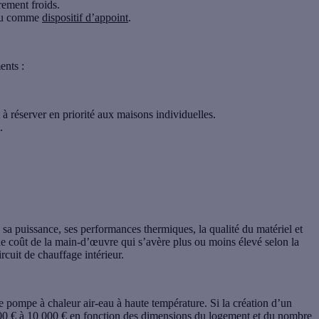
èrement froids.
l ou comme
dispositif d’appoint
.
ents :
 à réserver en priorité aux maisons individuelles.
.
 sa puissance, ses performances thermiques, la qualité du matériel et
le coût de la main-d’œuvre qui s’avère plus ou moins élevé selon la
circuit de chauffage intérieur.
ne pompe à chaleur air-eau à haute température. Si la création d’un
5 000 € à 10 000 € en fonction des dimensions du logement et du nombre