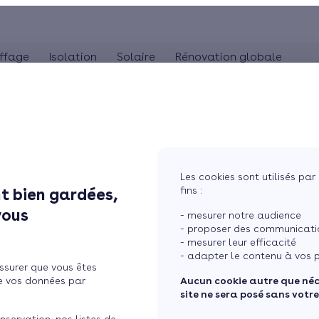
ffage
Isolation
Solaire
Rénovation globale
COMBLES
POMPE À CHALEUR
ISOLA
MaPrimeRénov'
Panneaux solaires
Poêle à granulés
Combles perdus
Audit énergétique
Pompe à chaleur 
Is
La TVA réduite (5,5%)
photovoltaïques
Poêle à bûches
Combles aménageables
Bilan énergétique
Pompe à chaleur 
Is
L'éco-prêt à taux zéro
Système solaire combiné
Isolation toiture-terrasse
Pompe à chaleur
Les cookies sont utilisés par 
Chauffe-eau solaire
fins :
t bien gardées,
mpérature : Ce qu'il faut
Simuler mon projet
vous
- mesurer notre audience
- proposer des communicatio
- mesurer leur efficacité
- adapter le contenu à vos p
ssurer que vous êtes
e vos données par
Aucun cookie autre que né
site ne sera posé sans votr