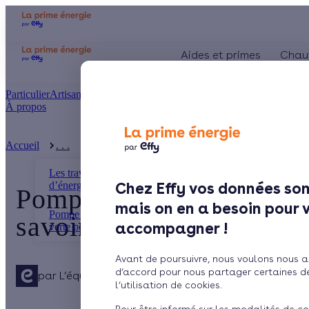
Aides et primes
Chau
Particulier
Artisan / installateur
Entreprise / collectivité
À propos
Présentation
Le concept
Accueil
. . .
Pompe à chaleur haute température : Ce qu'il ...
Comment l'obtenir ?
Les travaux d’économies
d’énergie
Chez Effy vos données son
Pompe à chaleur haute te
mais on en a besoin pour 
Pompe à chaleur : l'énergie
savoir
accompagner !
verte pour votre ...
Avant de poursuivre, nous voulons nous a
d’accord pour nous partager certaines d
par
L’équipe de rédaction
4 min de lecture
l’utilisation de cookies.