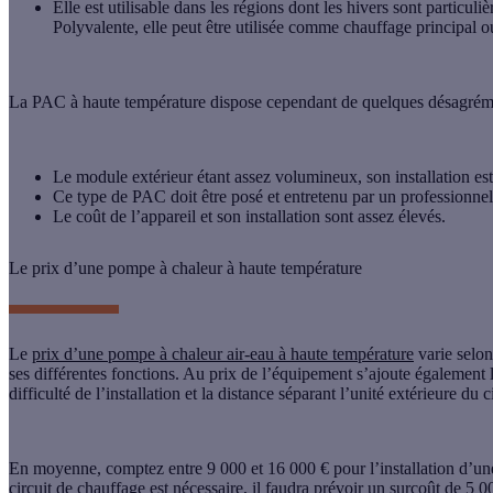
Elle est utilisable dans les régions dont les hivers sont particuli
Polyvalente, elle peut être utilisée comme chauffage principa
La PAC à haute température dispose cependant de quelques désagrém
Le module extérieur étant assez volumineux, son installation est
Ce type de PAC doit être posé et entretenu par un professionnel
Le coût de l’appareil et son installation sont assez élevés.
Le prix d’une pompe à chaleur à haute température
Le
prix d’une pompe à chaleur air-eau à haute température
varie selon
ses différentes fonctions. Au prix de l’équipement s’ajoute également 
difficulté de l’installation et la distance séparant l’unité extérieure du 
En moyenne, comptez entre
9 000 et 16 000 €
pour l’installation d’u
circuit de chauffage est nécessaire, il faudra prévoir un surcoût de 