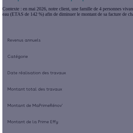
Contexte
: en mai 2026, notre client, une famille de 4 personnes vivan
eau (ETAS de 142 %) afin de diminuer le montant de sa facture de cha
Revenus annuels
Catégorie
Date réalisation des travaux
Montant total des travaux
Montant de MaPrimeRénov'
Montant de la Prime Effy