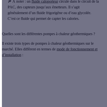
🔎 À noter :
un
fluide caloporteur
circule dans le circuit de la
PAC, des capteurs jusqu’aux émetteurs. Il s’agit
généralement d’un fluide frigorigène ou d’eau glycolée.
C’est ce fluide qui permet de capter les calories.
Quelles sont les différentes pompes à chaleur géothermiques ?
Il existe
trois types de pompes à chaleur géothermiques
sur le
marché. Elles diffèrent en termes de
mode de fonctionnement et
d’installation
:
Modèle de système
Caractéristiques
géothermique