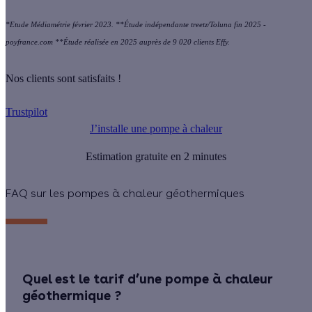
*Etude Médiamétrie février 2023. **Étude indépendante treetz/Toluna fin 2025 -
poyfrance.com **Étude réalisée en 2025 auprès de 9 020 clients Effy.
Nos clients sont satisfaits !
Trustpilot
J’installe une pompe à chaleur
Estimation gratuite en 2 minutes
FAQ sur les pompes à chaleur géothermiques
Quel est le tarif d’une pompe à chaleur
géothermique ?