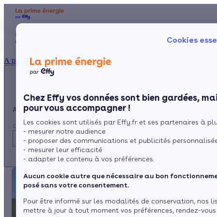
Appelez-nous !
Aides et 
Cookies esse
du lundi au vendredi -
Particulier
Artisan / installateur
Entreprise / collectivité
8h à 19h
À propos
3456
Service gratuit
+ prix appel
Prése
Le co
Chez Effy vos données sont bien gardées, mai
Commen
pour vous accompagner !
Appelez-nous !
Les cookies sont utilisés par Effy.fr et ses partenaires à plus
du lundi au vendredi - 8h à 19h
- mesurer notre audience
3456
Service gratuit
- proposer des communications et publicités personnalisé
+ prix appel
- mesurer leur efficacité
- adapter le contenu à vos préférences.
Aucun cookie autre que nécessaire au bon fonctionnemen
posé sans votre consentement.
Pour être informé sur les modalités de conservation, nos li
mettre à jour à tout moment vos préférences, rendez-vous