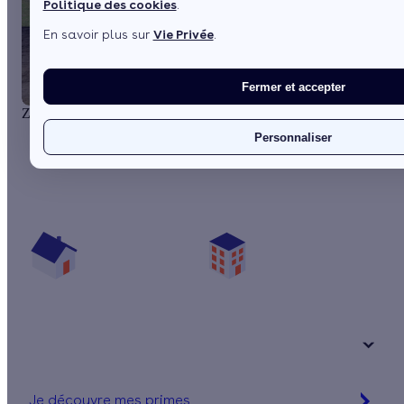
Politique des cookies
.
En savoir plus sur
Vie Privée
.
Fermer et accepter
1 / 5
Zoom sur la pompe à chaleur géothermique
Personnaliser
Quelles aides pour ma pompe à chaleur ?
Vos travaux concernent :
Une maison
Un appartement
Votre logement a été construit :
+ de 15 ans
Je découvre mes primes