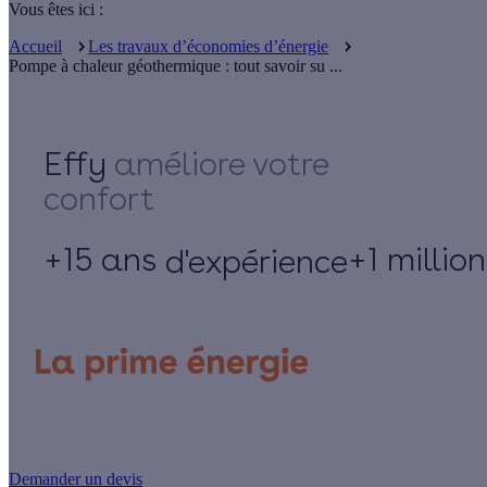
Vous êtes ici :
Accueil
Les travaux d’économies d’énergie
Pompe à chaleur géothermique : tout savoir su ...
Effy
+15 ans
+1 millio
d'expérience
Un projet de rénovation énergétique ?
Demander un devis