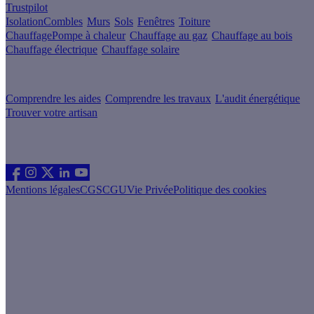
Trustpilot
Isolation
Combles
Murs
Sols
Fenêtres
Toiture
Chauffage
Pompe à chaleur
Chauffage au gaz
Chauffage au bois
Chauffage électrique
Chauffage solaire
Votre projet pas à pas
Comprendre les aides
Comprendre les travaux
L'audit énergétique
Trouver votre artisan
Les sites du groupe Effy
Suivez nous
Mentions légales
CGS
CGU
Vie Privée
Politique des cookies