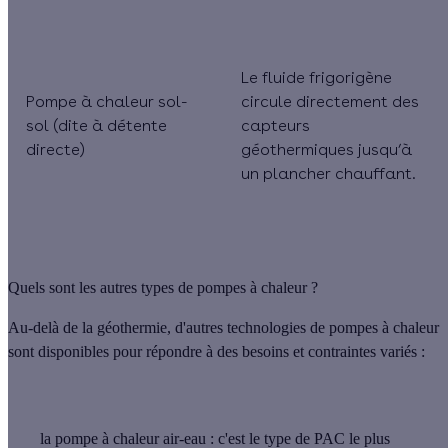
Le fluide frigorigène
Pompe à chaleur sol-
circule directement des
sol (dite à détente
capteurs
directe)
géothermiques jusqu’à
un plancher chauffant.
Quels sont les autres types de pompes à chaleur ?
Au-delà de la géothermie, d'autres technologies de pompes à chaleur
sont disponibles pour répondre à des besoins et contraintes variés :
la
pompe à chaleur air-eau
: c'est le type de PAC le plus