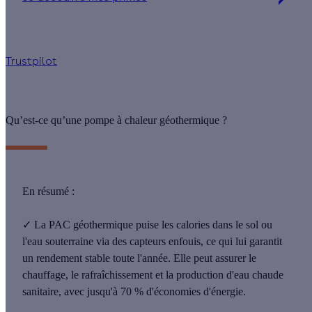
Jusqu'à 16 200 € d'aides financières
Trustpilot
Qu’est-ce qu’une pompe à chaleur géothermique ?
En résumé :
✓
La PAC géothermique
puise les calories dans le sol ou
l'eau souterraine
via des capteurs enfouis, ce qui lui garantit
un rendement stable toute l'année. Elle peut assurer le
chauffage, le rafraîchissement et la production d'eau chaude
sanitaire, avec
jusqu'à 70 % d'économies d'énergie
.