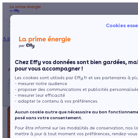
Appelez-nous !
Aides et 
Cookies esse
du lundi au vendredi -
Particulier
Artisan / installateur
Entreprise / collectivité
8h à 19h
À propos
3456
Service gratuit
+ prix appel
Prése
Le co
Chez Effy vos données sont bien gardées, mai
Commen
pour vous accompagner !
Appelez-nous !
Les cookies sont utilisés par Effy.fr et ses partenaires à plus
du lundi au vendredi - 8h à 19h
- mesurer notre audience
3456
Service gratuit
- proposer des communications et publicités personnalisé
+ prix appel
- mesurer leur efficacité
- adapter le contenu à vos préférences.
Aucun cookie autre que nécessaire au bon fonctionnemen
posé sans votre consentement.
Pour être informé sur les modalités de conservation, nos li
mettre à jour à tout moment vos préférences, rendez-vous