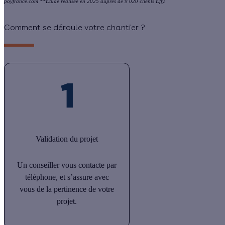
poyfrance.com **Étude réalisée en 2025 auprès de 9 020 clients Effy.
Comment se déroule votre chantier ?
Validation du projet
Un conseiller vous contacte par
téléphone, et s’assure avec
vous de la pertinence de votre
projet.