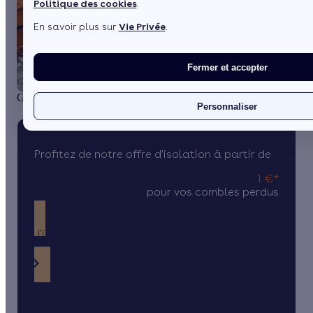
Politique des cookies
.
En savoir plus sur
Vie Privée
.
Fermer et accepter
1 / 5
Guide complet de l'isolation des combles perdus
Personnaliser
Profitez de notre offre d'isolation à partir de
1 €*
pour vos combles perdus
J'isole mes combles pour 1 €*
Simulation gratuite en 2 minutes