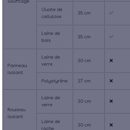
Soufflage
Ouate de
35 cm
✅
cellulose
Laine de
35 cm
✅
bois
Laine de
30 cm
❌
verre
Panneau
isolant
Polystyrène
27 cm
❌
Laine de
30 cm
❌
verre
Rouleau
isolant
Laine de
30 cm
❌
roche