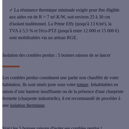
✓
La résistance thermique minimale exigée
pour être éligible
aux aides est de R = 7 m².K/W
, soit environ 25 à 30 cm
d'isolant traditionnel. La
Prime Effy
(jusqu'à 13 €/m²), la
TVA à 5,5 %
et l'
éco-PTZ
(jusqu'à entre 12 000 et 15 000 €)
sont mobilisables via un
artisan RGE
.
Isolation des combles perdus : 5 bonnes raisons de se lancer
Les
combles perdus
constituent une partie non chauffée de votre
habitation. Ils sont situés juste sous votre
toiture
. Inhabitables en
raison d’une hauteur insuffisante ou de la présence d'une charpente
fermette (charpente industrielle), il est recommandé de procéder à
une
isolation thermique
.
Voici les
5 bonnes raisons d'isoler ses combles perdus
!