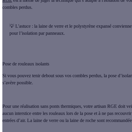
RGE
est à même de juger la technique qui s’adapte à l'isolation de vo
combles perdus.
💡 L'astuce
: la
laine de verre
et le
polystyrène expansé
convienne
pour l’isolation par panneaux.
Pose de rouleaux isolants
Si vous pouvez tenir debout sous vos combles perdus, la
pose d’isolan
s’avère possible.
Pour une réalisation sans ponts thermiques, votre artisan RGE doit veil
aucun interstice entre les rouleaux lors de la pose et à ne pas recouvrir
entrées d’air. La
laine de verre
ou la
laine de roche
sont recommandée