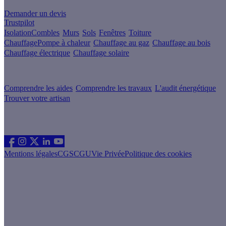
Demander un devis
Trustpilot
Isolation
Combles
Murs
Sols
Fenêtres
Toiture
Chauffage
Pompe à chaleur
Chauffage au gaz
Chauffage au bois
Chauffage électrique
Chauffage solaire
Votre projet pas à pas
Comprendre les aides
Comprendre les travaux
L'audit énergétique
Trouver votre artisan
Les sites du groupe Effy
Suivez nous
Mentions légales
CGS
CGU
Vie Privée
Politique des cookies