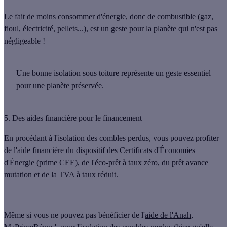
Le fait de
moins consommer d'énergie
, donc de
combustible
(
gaz
,
fioul
, électricité,
pellets
...), est un geste pour la planète qui n'est pas
négligeable !
Une bonne isolation sous toiture représente
un geste essentiel
pour une planète préservée
.
5. Des aides financière pour le financement
En procédant à l'isolation des combles perdus, vous pouvez profiter
de
l'aide financière
du dispositif des
Certificats d'Économies
d'Énergie
(
prime CEE
), de l'éco-prêt à taux zéro, du prêt avance
mutation et de la TVA à taux réduit.
Même si vous ne pouvez pas bénéficier de l'
aide de l'Anah
,