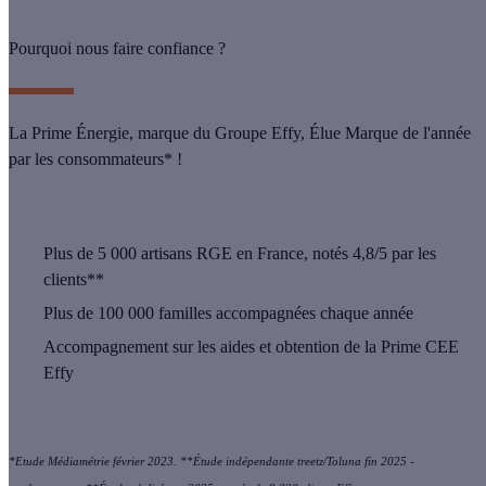
Pourquoi nous faire confiance ?
La Prime Énergie, marque du Groupe Effy, Élue Marque de l'année
par les consommateurs* !
Plus de
5 000 artisans
RGE en France, notés 4,8/5 par les
clients**
Plus de
100 000 familles
accompagnées chaque année
Accompagnement sur les aides et obtention de la Prime CEE
Effy
*Etude Médiamétrie février 2023. **Étude indépendante treetz/Toluna fin 2025 -