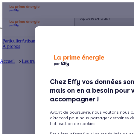
Appelez-nous !
du lundi au vendredi - 8h
à 19h
Particulier
Artisan / installateur
Entreprise / collectivité
À propos
Accueil
Les travaux d’économies d’énergie
Tout savoir sur le c
Le chauffe-eau thermodynamique : une solution écol
Chez Effy vos données son
mais on en a besoin pour 
accompagner !
Avant de poursuivre, nous voulons nous a
d’accord pour nous partager certaines d
l’utilisation de cookies.