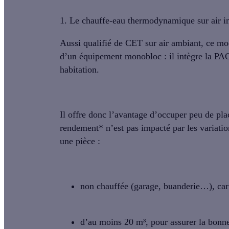
1. Le chauffe-eau thermodynamique sur air in
Aussi qualifié de
CET sur air ambiant
, ce mo
d’un équipement
monobloc
: il intègre la PA
habitation.
Il offre donc l’avantage d’occuper peu de plac
rendement* n’est pas impacté par les variation
une pièce :
non chauffée
(garage, buanderie…), car il
d’au moins
20 m³
, pour assurer la bonne