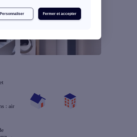
Personnaliser
Fermer et accepter
Quelles aides pour mon
chauffe-eau ?
et
Vos travaux concernent :
s : air
Un
Une maison
appartement
Votre logement a été
de
construit :