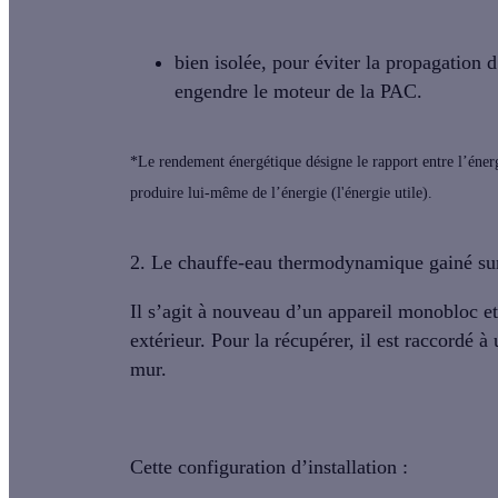
bien isolée
, pour éviter la propagation 
engendre le moteur de la PAC.
*Le rendement énergétique désigne le rapport entre l’énerg
produire lui-même de l’énergie (l'énergie utile).
2. Le chauffe-eau thermodynamique gainé sur 
Il s’agit à nouveau d’un appareil
monobloc
et
extérieur
. Pour la récupérer, il est raccordé 
mur.
Cette configuration d’installation :