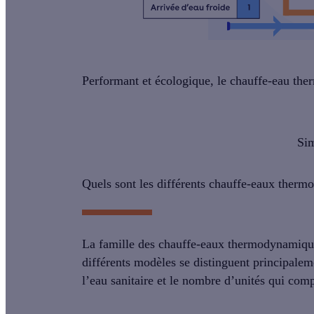
Performant et écologique, le chauffe-eau the
Sim
Quels sont les différents chauffe-eaux ther
La famille des chauffe-eaux thermodynamiqu
différents modèles se distinguent principalem
l’eau sanitaire et le
nombre d’unités
qui compo