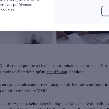
nservation, nos listes de
ent vos préférences,
s cookies
.
 utilise une pompe à chaleur pour puiser les calories de l'air 
s moins d'électricité qu'un
chauffe-eau
classique.
en eau chaude sanitaire et s'adapte à différentes configuration
oc) ou air extrait via la VMC.
atériel + pose), selon la technologie et la capacité du ballon 