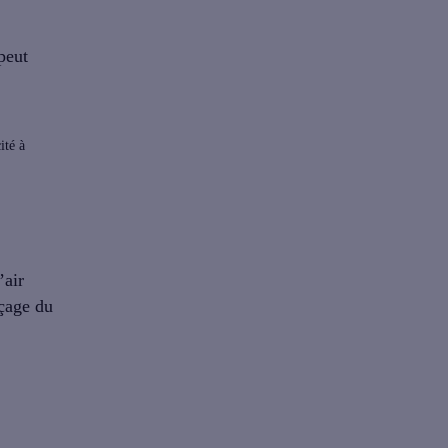
peut
ité à
’
air
rçage du