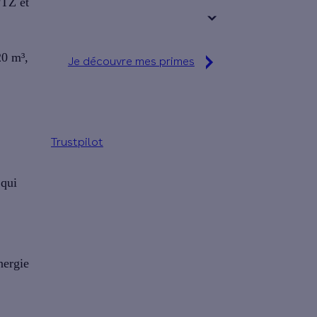
PTZ et
+ de 15 ans
20 m³
,
Je découvre mes primes
Simulation gratuite en 2
minutes
Trustpilot
qui
nergie