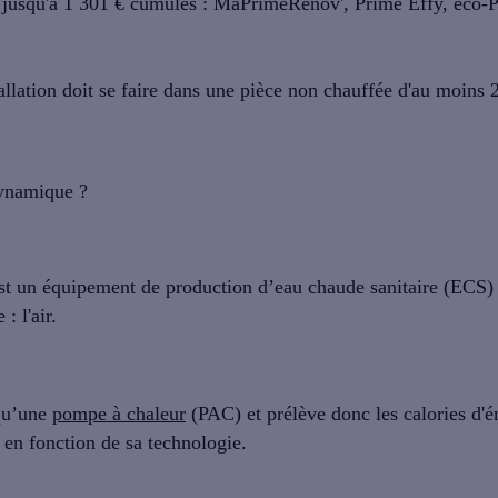
jusqu'à 1 301 €
cumulés : MaPrimeRénov', Prime Effy, éco-
allation doit se faire dans une pièce non chauffée d'au moins 
ynamique ?
est un équipement de
production d’eau chaude sanitaire
(ECS) 
: l'air.
 qu’une
pompe à chaleur
(PAC) et prélève donc les calories d'é
r en fonction de sa technologie.