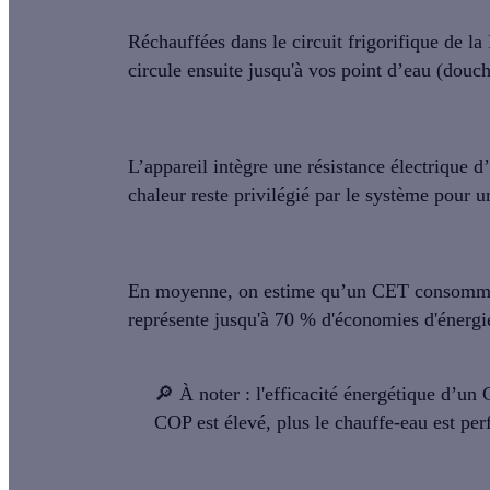
Réchauffées dans le circuit frigorifique de la
circule ensuite jusqu'à vos point d’eau (douc
L’appareil intègre une
résistance électrique d
chaleur reste privilégié par le système pour
En moyenne, on estime qu’
un CET consomme
représente jusqu'à
70 % d'économies
d'énergi
🔎
À noter :
l'efficacité énergétique d’un
COP est élevé, plus le chauffe-eau est per