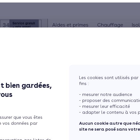
3456
Service gratuit
Aides et primes
Chauffage
Iso
+ prix appel
Présentation
Poêle à gr
Le concept
hauffe-eau thermodynamiqu ...
Poêle à bû
Comment l'obtenir ?
Les cookies sont utilisés par 
ogique pour votre eau sanitaire
fins :
t bien gardées,
vous
- mesurer notre audience
- proposer des communicatio
- mesurer leur efficacité
- adapter le contenu à vos p
ssurer que vous êtes
e vos données par
Aucun cookie autre que né
site ne sera posé sans votr