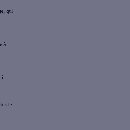
ge, qui
e à
ui
lus le