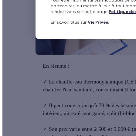
Pour être informé sur les modalités de co
partenaires, ou mettre à jour à tout mom
rendez-vous sur notre page
Politique de
En savoir plus sur
Vie Privée
.
En résumé :
✓
Le
chauffe-eau thermodynamique
(CET)
chauffer l'eau sanitaire, consommant 3 foi
✓
Il peut couvrir
jusqu'à 70 %
des besoins 
intérieur, air extérieur gainé, split (bi-bl
✓
Son
prix varie entre 2 500 et 5 000 €
(m