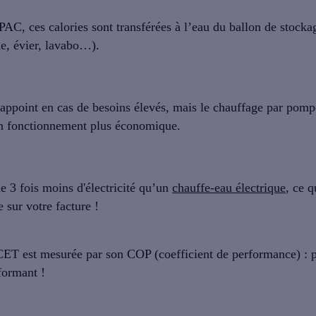
 PAC, ces calories sont transférées à l’eau du ballon de stocka
he, évier, lavabo…).
’appoint
en cas de besoins élevés, mais le chauffage par pomp
 un fonctionnement plus
économique
.
 3 fois moins
d'électricité qu’un
chauffe-eau électrique
, ce q
e sur votre facture !
 CET est mesurée par son COP (coefficient de performance) : p
formant !