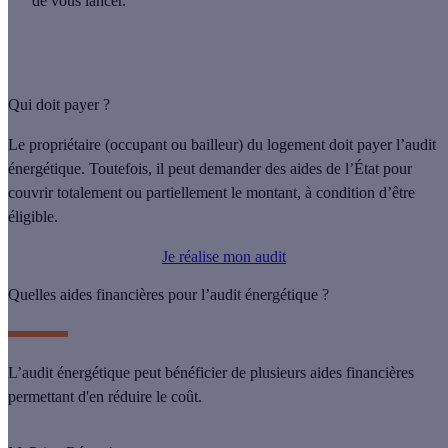
de vous lancer.
Qui doit payer ?
Le propriétaire (occupant ou bailleur) du logement doit payer l’audit
énergétique. Toutefois, il peut demander des aides de l’État pour
couvrir totalement ou partiellement le montant, à condition d’être
éligible.
Je réalise mon audit
Quelles aides financières pour l’audit énergétique ?
L’audit énergétique peut bénéficier de plusieurs aides financières
permettant d'en réduire le coût.