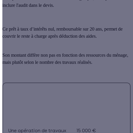
inclure l'audit dans le devis.
Ce prêt à taux d’intérêts nul, remboursable sur 20 ans, permet de
couvrir le reste à charge après déduction des aides.
Son montant diffère non pas en fonction des ressources du ménage,
mais plutôt selon le nombre des travaux réalisés.
Montant maximal (en
Travaux
€)
Une opération de travaux
15 000 €