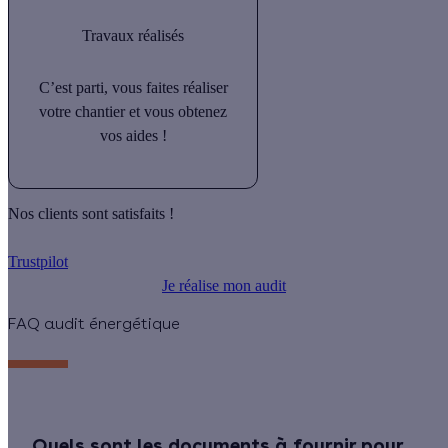
Travaux réalisés
C’est parti, vous faites réaliser
votre chantier et vous obtenez
vos aides !
Nos clients sont satisfaits !
Trustpilot
Je réalise mon audit
FAQ audit énergétique
Quels sont les documents à fournir pour