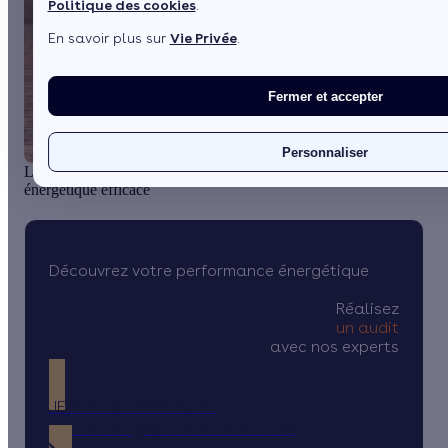
Politique des cookies
.
En savoir plus sur
Vie Privée
.
Fermer et accepter
1 / 5
Personnaliser
L’audit énergétique : l’indispensable pour une rénovation
énergétique efficace
Découvrez votre performance énergétique
Réalisez
un audit
avec nos experts
JE RÉALISE MON AUDIT
Simulation gratuite en 2 minutes