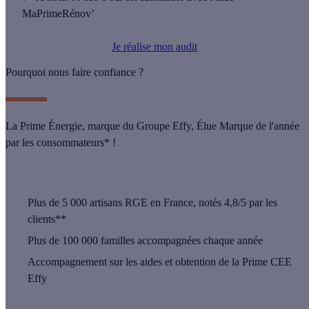
MaPrimeRénov’
Je réalise mon audit
Pourquoi nous faire confiance ?
La Prime Énergie, marque du Groupe Effy, Élue Marque de l'année
par les consommateurs* !
Plus de
5 000 artisans
RGE en France, notés 4,8/5 par les
clients**
Plus de
100 000 familles
accompagnées chaque année
Accompagnement sur les aides et obtention de la Prime CEE
Effy