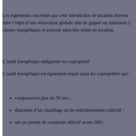
Les logements concernés par cette interdiction de location doivent
faire l’objet d’une
rénovation globale
afin de gagner au minimum 2
classes énergétiques et pouvoir ainsi être
remis en location
.
L’audit énergétique obligatoire en copropriété
L’audit énergétique est également requis pour les copropriétés qui :
comprennent plus de 50 lots ;
disposent d’un chauffage ou de refroidissement collectif ;
ont un permis de construire délivré avant 2001.