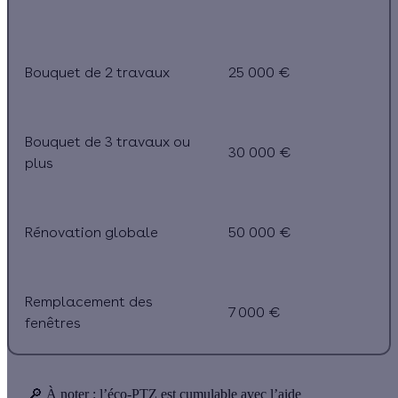
Bouquet de 2 travaux
25 000 €
Bouquet de 3 travaux ou
30 000 €
plus
Rénovation globale
50 000 €
Remplacement des
7 000 €
fenêtres
🔎
À noter :
l’éco-PTZ est cumulable avec l’aide