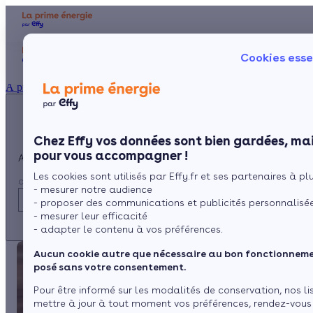
Appelez-nous !
Aides et 
Cookies esse
du lundi au vendredi -
Particulier
Artisan / installateur
Entreprise / collectivité
8h à 19h
À propos
3456
Service gratuit
+ prix appel
Prése
Le co
Chez Effy vos données sont bien gardées, mai
Commen
pour vous accompagner !
Appelez-nous !
Les cookies sont utilisés par Effy.fr et ses partenaires à plus
du lundi au vendredi - 8h à 19h
- mesurer notre audience
3456
Service gratuit
- proposer des communications et publicités personnalisé
+ prix appel
- mesurer leur efficacité
- adapter le contenu à vos préférences.
Aucun cookie autre que nécessaire au bon fonctionnemen
posé sans votre consentement.
Pour être informé sur les modalités de conservation, nos li
mettre à jour à tout moment vos préférences, rendez-vous