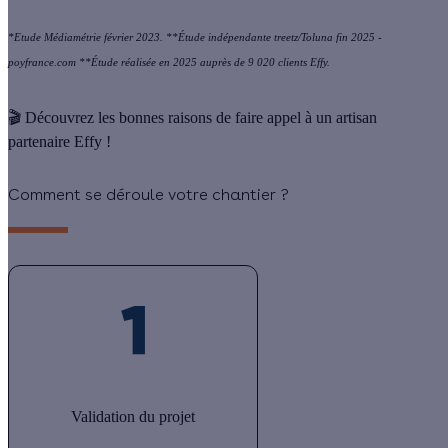
*Etude Médiamétrie février 2023. **Étude indépendante treetz/Toluna fin 2025 -
poyfrance.com **Étude réalisée en 2025 auprès de 9 020 clients Effy.
🎬 Découvrez les bonnes raisons de faire appel à un artisan
partenaire Effy !
Comment se déroule votre chantier ?
Validation du projet