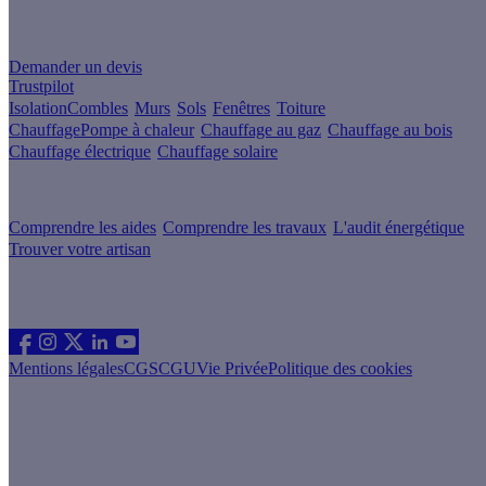
Un projet de rénovation énergétique ?
Demander un devis
Trustpilot
Isolation
Combles
Murs
Sols
Fenêtres
Toiture
Chauffage
Pompe à chaleur
Chauffage au gaz
Chauffage au bois
Chauffage électrique
Chauffage solaire
Votre projet pas à pas
Comprendre les aides
Comprendre les travaux
L'audit énergétique
Trouver votre artisan
Les sites du groupe Effy
Suivez nous
Mentions légales
CGS
CGU
Vie Privée
Politique des cookies