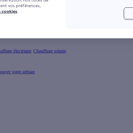
nservation, nos listes de
ent vos préférences,
s cookies
.
uffage électrique
Chauffage solaire
ouver votre artisan