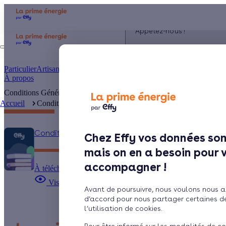
Appelez-nous !
du lundi au vendredi - 8h
à 19h
Particulier
Artisan / installateur
Entreprise / collectivité
À propos
Conditions Générales d’Utilisation des sites Effy
Accueil
Conditions Générales d’Utilisation des sites ...
Conditions Générales d’Utilisation des sites Effy 
Chez Effy vos données son
mais on en a besoin pour 
accompagner !
À télécharger
Visualiser
Avant de poursuivre, nous voulons nous a
d’accord pour nous partager certaines d
l’utilisation de cookies.