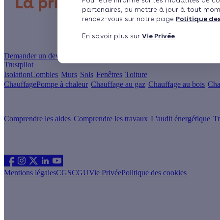
Pour être informé sur les modalités de co
partenaires, ou mettre à jour à tout mom
rendez-vous sur notre page
Politique de
En savoir plus sur
Vie Privée
.
Un projet de rénovation énergétique ?
Demander un devis
Trustpilot
Isolation
Combles
Murs
Sols
Fenêtres
Toiture
Chauffage
Pompe à chaleur
Chauffage au gaz
Chauffage au bois
Cha
Votre projet pas à pas
Comprendre les aides
Comprendre les travaux
L'audit énergétique
Tr
Les sites du groupe Effy
Suivez nous
Mentions légales
CGS
CGU
Vie Privée
Politique des cookies