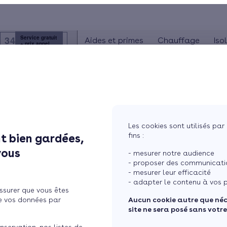
3456
Service gratuit
Aides et primes
Chauffage
Iso
+ prix appel
Présentation
Poêle à gr
Le concept
Poêle à bû
Comment l'obtenir ?
Les cookies sont utilisés par 
- En vigueur au 18/02/2026
fins :
t bien gardées,
vous
- mesurer notre audience
- proposer des communicatio
- mesurer leur efficacité
- adapter le contenu à vos p
ssurer que vous êtes
e vos données par
Aucun cookie autre que né
site ne sera posé sans votr