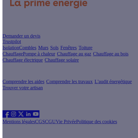
Un projet de rénovation énergétique ?
Demander un devis
Trustpilot
Isolation
Combles
Murs
Sols
Fenêtres
Toiture
Chauffage
Pompe à chaleur
Chauffage au gaz
Chauffage au bois
Chauffage électrique
Chauffage solaire
Votre projet pas à pas
Comprendre les aides
Comprendre les travaux
L'audit énergétique
Trouver votre artisan
Les sites du groupe Effy
Suivez nous
Mentions légales
CGS
CGU
Vie Privée
Politique des cookies