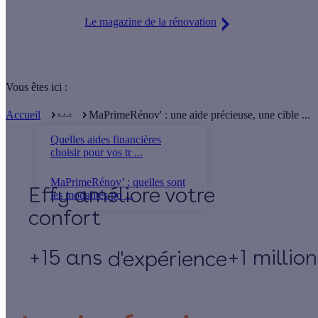
Le magazine de la rénovation
Vous êtes ici :
. . .
Accueil
MaPrimeRénov' : une aide précieuse, une cible ...
Quelles aides financières
choisir pour vos tr ...
MaPrimeRénov’ : quelles sont
Effy
les modalités po ...
+15 ans
+1 millio
d'expérience