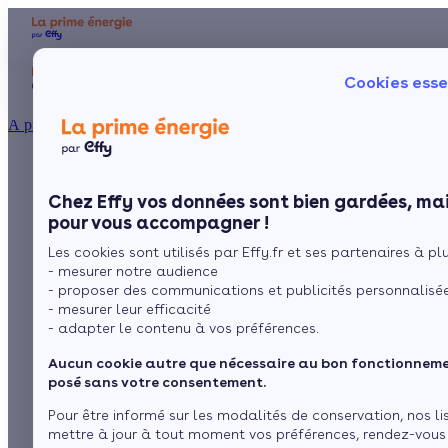
Aides et primes
Chauffage
I
Cookies esse
Particulier
Artisan / installateur
Entreprise / collectivité
À propos
MaPrimeRénov' : une
Présentation
Poêle à 
Le concept
Chez Effy vos données sont bien gardées, mai
Poêle à 
Comment l'obtenir ?
aide précieuse, une
pour vous accompagner !
Les cookies sont utilisés par Effy.fr et ses partenaires à plus
cible pour les fraudes
- mesurer notre audience
- proposer des communications et publicités personnalisé
- mesurer leur efficacité
- adapter le contenu à vos préférences.
par
Claire Dubas
7 min de lecture
Aucun cookie autre que nécessaire au bon fonctionnemen
posé sans votre consentement.
Sommaire
Pour être informé sur les modalités de conservation, nos li
mettre à jour à tout moment vos préférences, rendez-vous
MaPrimeRénov' une aide officielle de l’Anah bien