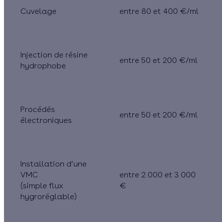
Cuvelage
entre 80 et 400 €/ml
Injection de résine
entre 50 et 200 €/ml
hydrophobe
Procédés
entre 50 et 200 €/ml
électroniques
Installation d’une
VMC
entre 2 000 et 3 000
(simple flux
€
hygroréglable)