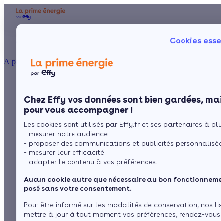
Aides et primes
Chauffage
I
Cookies esse
Particulier
Artisan / installateur
Entreprise / collectivité
À propos
Isolation d’un mur
Présentation
Poêle à 
Le concept
Chez Effy vos données sont bien gardées, mai
Poêle à 
Comment l'obtenir ?
humide : comment
pour vous accompagner !
Les cookies sont utilisés par Effy.fr et ses partenaires à plus
assainir et isoler sans
- mesurer notre audience
- proposer des communications et publicités personnalisé
risque ?
- mesurer leur efficacité
- adapter le contenu à vos préférences.
Aucun cookie autre que nécessaire au bon fonctionnemen
par
Marina
7 min de lecture
posé sans votre consentement.
Pour être informé sur les modalités de conservation, nos li
mettre à jour à tout moment vos préférences, rendez-vous