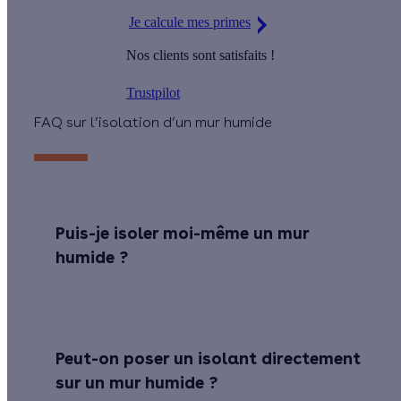
Je calcule mes primes
Nos clients sont satisfaits !
Trustpilot
FAQ sur l’isolation d’un mur humide
Puis-je isoler moi-même un mur
humide ?
Peut-on poser un isolant directement
sur un mur humide ?