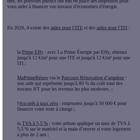
titre, les pouvoirs publics ont mis en place des dispositifs pour
vous aider à
financer vos travaux d'économies d'énergie
.
En 2026, il existe des
aides pour l’ITE
et des
aides pour l’ITI
:
la
Prime Effy
: avec La Prime Énergie par Effy, obtenez
jusqu'à 12 €/m² pour une ITE et jusqu'à 12 €/m² pour une
ITI ;
MaPrimeRénov
via le
Parcours Rénovation d’ampleur
:
une aide qui représente jusqu'à 80 % du coût total des
travaux HT pour les revenus les plus modestes. ;
l'
éco-prêt à taux zéro
: empruntez jusqu'à 50 000 € pour
financer votre reste à charge ;
la
TVA à 5,5 %
: votre artisan applique un taux de TVA à
5,5 % sur le matériel et la main d’œuvre si votre logement
a plus de 2 ans ;