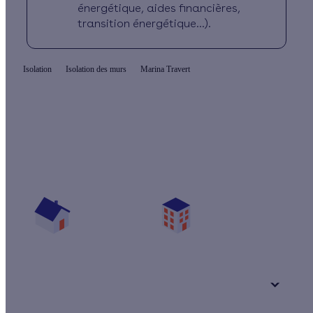
énergétique, aides financières,
transition énergétique...).
Isolation
Isolation des murs
Marina Travert
Quelles aides pour isoler mes murs par
l'extérieur ?
Vos travaux concernent :
Une maison
Un appartement
Votre logement a été construit :
+ de 15 ans