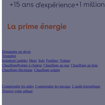
+15 ans
+1 millio
d'expérience
Un projet de rénovation énergétique ?
Demander un devis
Trustpilot
Isolation
Combles
Murs
Sols
Fenêtres
Toiture
Chauffage
Pompe à chaleur
Chauffage au gaz
Chauffage au bois
Chauffage électrique
Chauffage solaire
Votre projet pas à pas
Comprendre les aides
Comprendre les travaux
L'audit énergétique
Trouver votre artisan
Les sites du groupe Effy