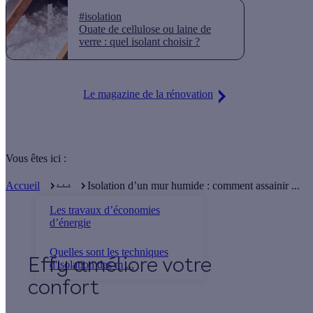
#isolation
Ouate de cellulose ou laine de
verre : quel isolant choisir ?
Le magazine de la rénovation
Vous êtes ici :
. . .
Accueil
Isolation d’un mur humide : comment assainir ...
Les travaux d’économies
d’énergie
Quelles sont les techniques
Effy
d'isolation des m ...