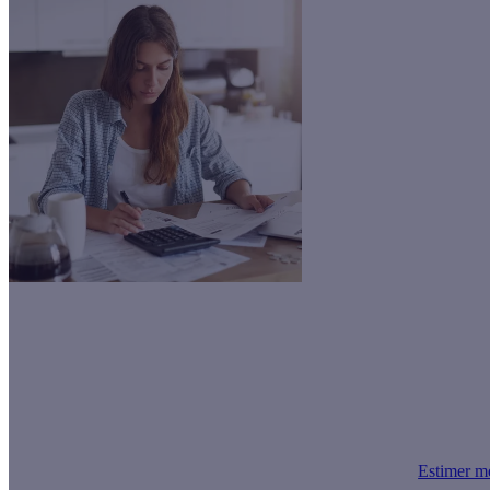
Votre facture divisée par 5 !
La rénovation globale, c'est le moyen le plus efficace de baisser et ma
d'aides !
Estimer m