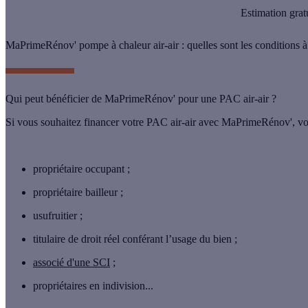
Estimation grat
MaPrimeRénov' pompe à chaleur air-air : quelles sont les conditions à
Qui peut bénéficier de MaPrimeRénov' pour une PAC air-air ?
Si vous souhaitez financer votre PAC air-air avec MaPrimeRénov', vo
propriétaire occupant ;
propriétaire bailleur ;
usufruitier ;
titulaire de droit réel conférant l’usage du bien ;
associé d'une SCI
;
propriétaires en indivision...