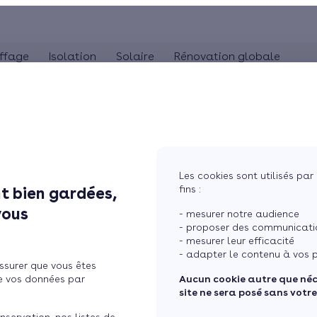
ffage
Isolation
Solaire
Rénovation globale
COMBLES
POMPE À CHALEUR
ISOLA
MaPrimeRénov'
Panneaux solaires
Poêle à granulés
Combles perdus
Audit énergétique
Pompe à chaleur 
Is
La TVA réduite (5,5%)
photovoltaïques
Poêle à bûches
Combles aménageables
Bilan énergétique
Pompe à chaleur 
Is
L'éco-prêt à taux zéro
Système solaire combiné
Isolation toiture-terrasse
Pompe à chaleur
Les cookies sont utilisés par 
Chauffe-eau solaire
fins :
t bien gardées,
aleur air-air :
Simuler mon projet
vous
- mesurer notre audience
2026
- proposer des communicatio
- mesurer leur efficacité
- adapter le contenu à vos p
ssurer que vous êtes
e vos données par
Aucun cookie autre que né
site ne sera posé sans votr