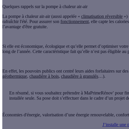
Quelques rappels sur la pompe à chaleur air-air
La pompe à chaleur air-air (aussi appelée «
climatisation réversible
») 
rafraîchir l'été
. Pour assurer son
fonctionnement
, elle capte les calori
l’avantage d'être gratuite.
Si elle est
économique
,
écologique
et qu’elle permet d’optimiser votr
long de l’année
. Cette caractéristique fait qu’elle n’est pas éligible
En effet, les pouvoirs publics ont centré leurs aides forfaitaires sur de
géothermique
,
chaudière à bois
,
chaudière à granulés
…).
En résumé
, si vous souhaitez prétendre à MaPrimeRénov' pour fina
installée seule. Sa pose doit s’effectuer dans le cadre d’un projet 
Économies d'énergie, valorisation d’une énergie renouvelable, confort o
J’installe une