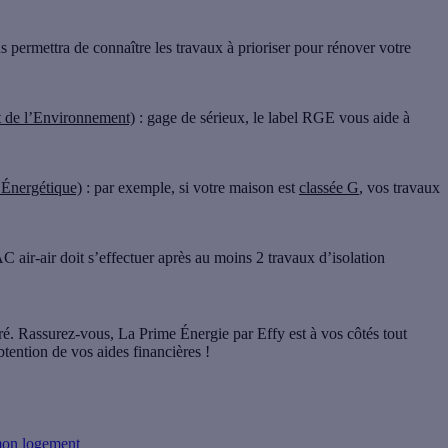
s permettra de connaître les travaux à prioriser pour rénover votre
de l’Environnement)
: gage de sérieux, le label RGE vous aide à
;
Énergétique)
: par exemple, si votre maison est
classée G
, vos travaux
PAC air-air doit s’effectuer après au moins 2 travaux d’isolation
ré. Rassurez-vous,
La Prime Énergie par Effy est à vos côtés
tout
btention de vos aides financières
!
mon logement