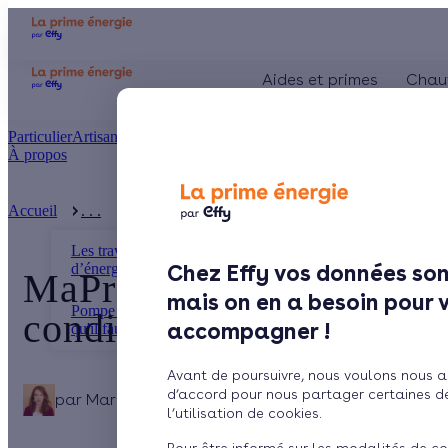
Aides et primes
Chau
Particulier
Artisan / installateur
Entreprise / collectivité
À propos
Présentation
Le concept
Accueil
. . .
MaPrimeRénov pompe à chaleur air-air : condit ...
Comment l'obtenir ?
Les travaux d’économies
d’énergie
Chez Effy vos données son
MaPrimeRénov pompe à ch
mais on en a besoin pour 
Pompe à chaleur air-air : tout ce
conditions et montants 
accompagner !
qu'il faut ...
Avant de poursuivre, nous voulons nous a
d’accord pour nous partager certaines d
par
Marina
6 min de lecture
l’utilisation de cookies.