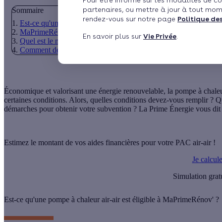
Pour être informé sur les modalités de co
partenaires, ou mettre à jour à tout mom
Sommaire
rendez-vous sur notre page
Politique de
Est-ce qu'une pompe à chaleur air-air est éligible à MaPrimeRén
MaPrimeRénov' pompe à chaleur air-air : quelles sont les conditi
En savoir plus sur
Vie Privée
.
Quel est le montant de MaPrimeRénov' pour une PAC air-air ?
Comment demander MaPrimeRénov' pour une PAC air-air ?
Économique et valorisant une énergie renouvelable, la
pompe à chaleu
certaines conditions. Alors, quelles conditions devez-vous remplir ? Q
démarches
pour obtenir votre subvention ? La Prime Énergie vous dit 
Estimez le montant de vos aides financières pour votre PAC air-air !
Je calcul
Simulation grat
Est-ce qu'une pompe à chaleur air-air est éligible à MaPrimeRénov' ?