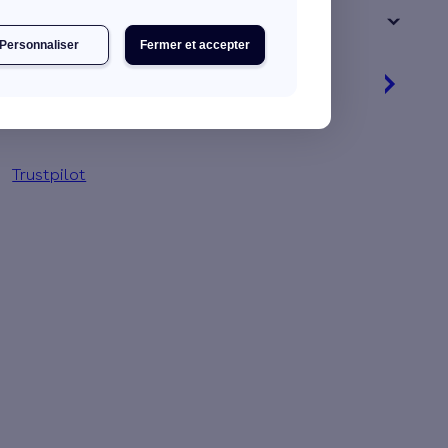
+ de 15 ans
Personnaliser
Fermer et accepter
Je découvre mes primes
Simulation gratuite en 2 minutes
Trustpilot