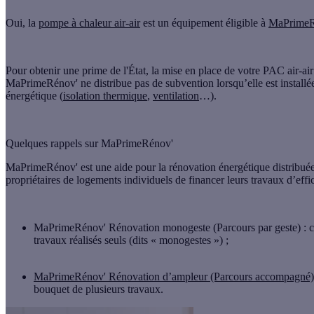
Oui, la
pompe à chaleur air-air
est un équipement éligible à
MaPrimeR
Pour obtenir une prime de l'État, la mise en place de votre PAC air-air
MaPrimeRénov' ne distribue pas de subvention lorsqu’elle est installée
énergétique
(
isolation thermique
,
ventilation
…).
Quelques rappels sur MaPrimeRénov'
MaPrimeRénov' est une aide pour la rénovation énergétique distribuée
propriétaires de logements individuels de financer leurs travaux d’effic
MaPrimeRénov' Rénovation monogeste (Parcours par geste)
: c
travaux réalisés seuls (dits « monogestes ») ;
MaPrimeRénov' Rénovation d’ampleur
(Parcours accompagné)
bouquet de plusieurs travaux.