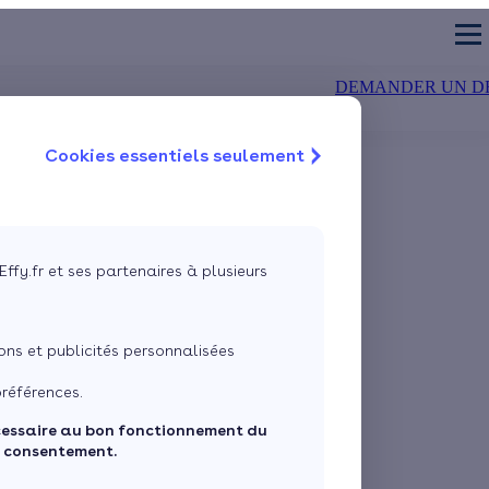
DEMANDER UN D
Cookies essentiels seulement
TION DES MURS
CHAUDIÈRE
air-eau
olation extérieure
Chaudière à condensation
Isolation du sol
air-air
olation intérieure
Chaudière à bûches
Isolation des fenêtre
 géothermique
Chaudière à granulés
VMC double flux
Effy.fr et ses partenaires à plusieurs
Estimez mes aides
Quelles aides pour ma pompe à chaleur ?
ns et publicités personnalisées
Vos travaux concernent :
références.
cessaire au bon fonctionnement du
Une maison
Un appartement
e consentement.
Votre logement a été construit :