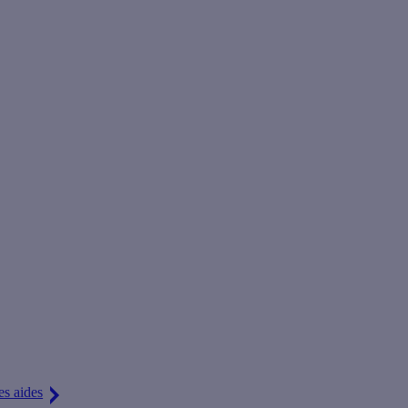
îtriser ses factures d'énergie. En prime, vous avez droit jusqu'à 80 %
es aides