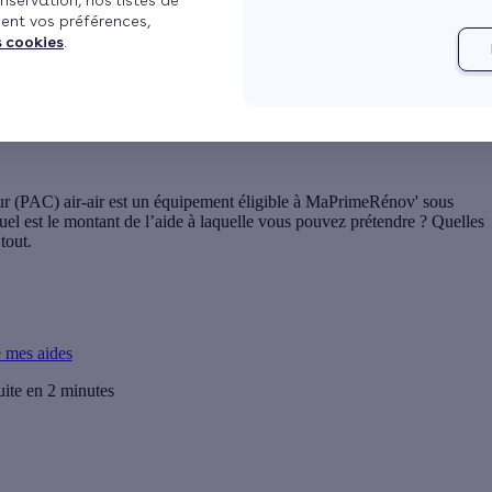
nservation, nos listes de
ent vos préférences,
s cookies
.
ov' ?
ons à remplir ?
Voir plus
r (PAC) air-air
est un équipement éligible à
MaPrimeRénov'
sous
uel est le
montant
de l’aide à laquelle vous pouvez prétendre ? Quelles
tout.
e mes aides
uite en 2 minutes