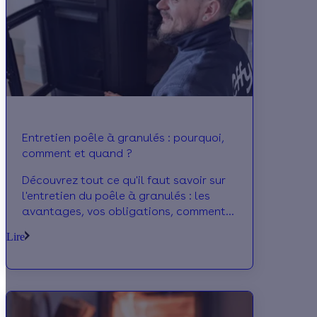
Entretien poêle à granulés : pourquoi,
comment et quand ?
Découvrez tout ce qu'il faut savoir sur
l'entretien du poêle à granulés : les
avantages, vos obligations, comment
procéder, à qui faire appel, le prix à
Lire
prévoir...