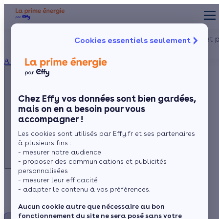
Appelez-nous !
Aides et 
Cookies essentiels seulement
du lundi au vendredi -
Particulier
Artisan / installateur
Entreprise / collectivité
8h à 19h
À propos
3456
Service gratuit
+ prix appel
Prése
Le co
Chez Effy vos données sont bien gardées,
Commen
mais on en a besoin pour vous
Appelez-nous !
accompagner !
du lundi au vendredi - 8h à 19h
Les cookies sont utilisés par Effy.fr et ses partenaires
3456
Service gratuit
à plusieurs fins :
+ prix appel
- mesurer notre audience
- proposer des communications et publicités
personnalisées
- mesurer leur efficacité
Poêle à granulés
- adapter le contenu à vos préférences.
Aucun cookie autre que nécessaire au bon
fonctionnement du site ne sera posé sans votre