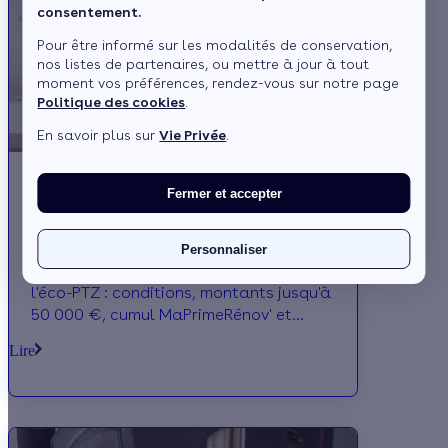
consentement.
Pour être informé sur les modalités de conservation,
nos listes de partenaires, ou mettre à jour à tout
moment vos préférences, rendez-vous sur notre page
Politique des cookies
.
En savoir plus sur
Vie Privée
.
Fermer et accepter
Éco-PTZ et poêle à granulés : comment
financer votre projet en 2026 ?
Personnaliser
Financer un poêle à granulés avec
l'éco-PTZ : conditions, montants jusqu'à
50 000 €, cumul MaPrimeRénov' et
prime énergie. Tout ce qu'il faut savoir
Lire
en 2026.