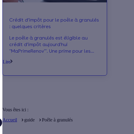
Crédit d’impôt pour le poêle à granulés
: quelques critères
Le poêle à granulés est éligible au
crédit d’impôt aujourd'hui
"MaPrimeRenov'". Une prime pour les
ménages modestes et un crédit d’impôt
Lire
pour les autres ménages.
Vous êtes ici :
Accueil
guide
Poêle à granulés