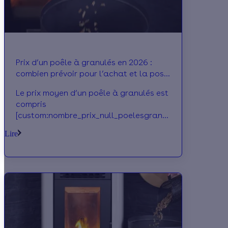
Prix d’un poêle à granulés en 2026 :
combien prévoir pour l’achat et la pose
?
Le prix moyen d’un poêle à granulés est
compris
[custom:nombre_prix_null_poelesgranules_tous_prixmo
Prix du matériel, de la pose et aides de
Lire
l’Etat, on décortique tout !