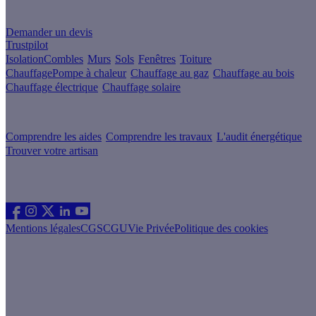
Un projet de rénovation énergétique ?
Demander un devis
Trustpilot
Isolation
Combles
Murs
Sols
Fenêtres
Toiture
Chauffage
Pompe à chaleur
Chauffage au gaz
Chauffage au bois
Chauffage électrique
Chauffage solaire
Votre projet pas à pas
Comprendre les aides
Comprendre les travaux
L'audit énergétique
Trouver votre artisan
Les sites du groupe Effy
Suivez nous
Mentions légales
CGS
CGU
Vie Privée
Politique des cookies