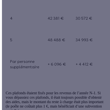
4
42 381 €
30 572 €
5
48 488 €
34 993 €
Par personne
+ 6 096 €
+ 4 412 €
supplémentaire
Ces plafonds étaient fixés pour les revenus de l’année N-1. Si
vous dépassiez ces plafonds, il était toujours possible d'obtenir
des aides, mais le montant du reste à charge était plus important
(le poêle ne coûtait plus 1 €, mais bénéficiait d’une subvention