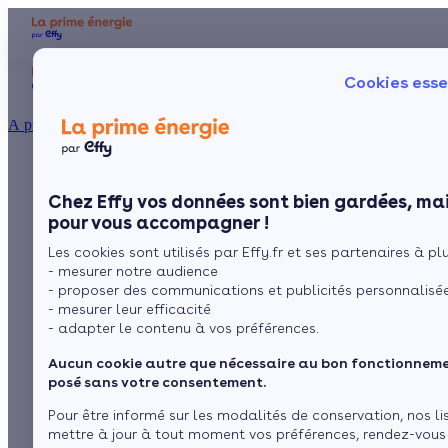
Aides et primes
Chauffage
I
Cookies esse
Particulier
Artisan / installateur
Entreprise / collectivité
À propos
Poêle à granulés à 1
Présentation
Poêle à 
Le concept
Chez Effy vos données sont bien gardées, mai
Poêle à 
Comment l'obtenir ?
€ : est-ce encore
pour vous accompagner !
Les cookies sont utilisés par Effy.fr et ses partenaires à plus
possible en 2026 ?
- mesurer notre audience
- proposer des communications et publicités personnalisé
- mesurer leur efficacité
- adapter le contenu à vos préférences.
par
Camille Grau
8 min de lecture
Aucun cookie autre que nécessaire au bon fonctionnemen
posé sans votre consentement.
Sommaire
Pour être informé sur les modalités de conservation, nos li
mettre à jour à tout moment vos préférences, rendez-vous
Peut-on encore installer un poêle à granulés pour 1 € en