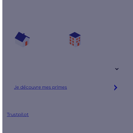
Quelles aides pour mon poêle à granulés ?
Vos travaux concernent :
Une maison
Un appartement
Votre logement a été construit :
+ de 15 ans
Je découvre mes primes
Simulation gratuite en 2 minutes
Trustpilot