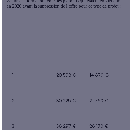
À titre d’information, voici les plafonds qui étaient en vigueur
en 2020 avant la suppression de l’offre pour ce type de projet :
Plafonds
Plafonds
Nombre de
Île-de-
hors Île-de-
personnes
France
France
1
20 593 €
14 879 €
2
30 225 €
21 760 €
3
36 297 €
26 170 €