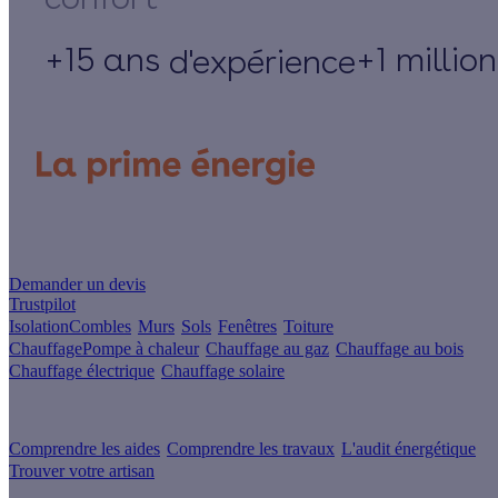
+15 ans
+1 millio
d'expérience
Un projet de rénovation énergétique ?
Demander un devis
Trustpilot
Isolation
Combles
Murs
Sols
Fenêtres
Toiture
Chauffage
Pompe à chaleur
Chauffage au gaz
Chauffage au bois
Chauffage électrique
Chauffage solaire
Votre projet pas à pas
Comprendre les aides
Comprendre les travaux
L'audit énergétique
Trouver votre artisan
Les sites du groupe Effy