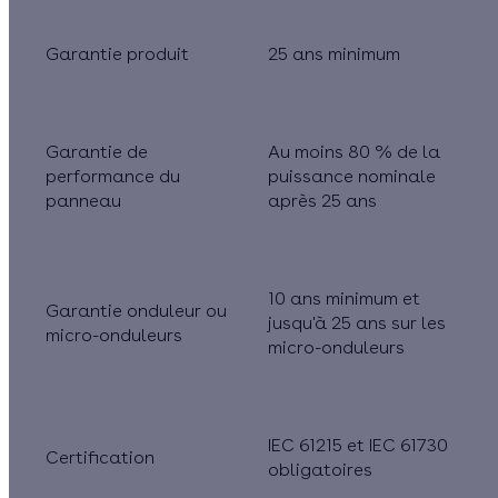
Garantie produit
25 ans minimum
Garantie de
Au moins 80 % de la
performance du
puissance nominale
panneau
après 25 ans
10 ans minimum et
Garantie onduleur ou
jusqu'à 25 ans sur les
micro-onduleurs
micro-onduleurs
IEC 61215 et IEC 61730
Certification
obligatoires