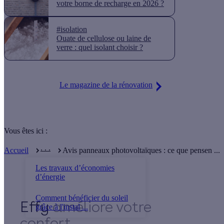
votre borne de recharge en 2026 ?
#isolation
Ouate de cellulose ou laine de
verre : quel isolant choisir ?
Le magazine de la rénovation
Vous êtes ici :
. . .
Accueil
Avis panneaux photovoltaïques : ce que pensen ...
Les travaux d’économies
d’énergie
Comment bénéficier du soleil
Effy
grâce à l'instal ...