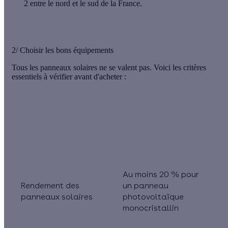
2 entre le nord et le sud de la France.
2/ Choisir les bons équipements
Tous les panneaux solaires ne se valent pas. Voici les critères
essentiels à vérifier avant d'acheter :
Critère
Ce qui compte
Au moins 20 % pour
Rendement des
un panneau
panneaux solaires
photovoltaïque
monocristallin