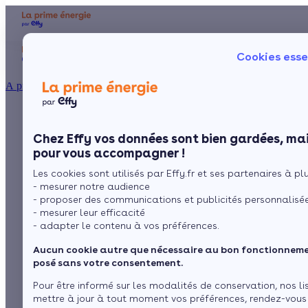
Aides et primes
Chauffage
I
Cookies esse
Particulier
Artisan / installateur
Entreprise / collectivité
À propos
Avis panneaux
Présentation
Poêle à 
Le concept
Chez Effy vos données sont bien gardées, mai
Poêle à 
Comment l'obtenir ?
photovoltaïques : ce
pour vous accompagner !
Les cookies sont utilisés par Effy.fr et ses partenaires à plus
que pensent vraiment
- mesurer notre audience
- proposer des communications et publicités personnalisé
les propriétaires
- mesurer leur efficacité
- adapter le contenu à vos préférences.
Aucun cookie autre que nécessaire au bon fonctionnemen
par
Claire Dubas
10 min de lecture
posé sans votre consentement.
Pour être informé sur les modalités de conservation, nos li
mettre à jour à tout moment vos préférences, rendez-vous