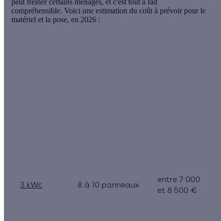
peut freiner certains ménages, et c'est tout à fait
compréhensible. Voici une estimation du coût à prévoir pour le
matériel et la pose, en 2026 :
Fourchette
de prix
Nombre de
Puissance
(pose par
panneaux
installée
une
solaires
(en kWc)
entreprise
photovoltaïques
RGE
incluse)
entre 7 000
3 kWc
8 à 10 panneaux
et 8 500 €