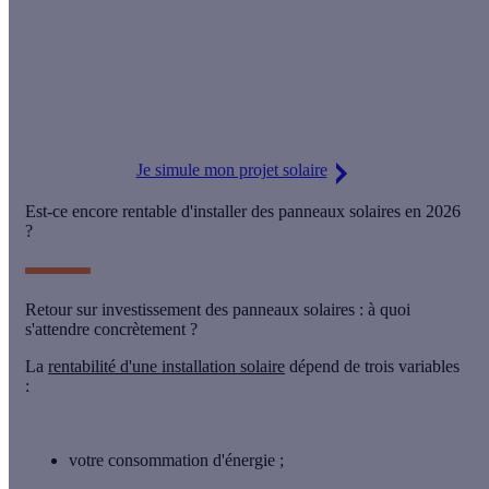
Avec la baisse du prix des panneaux, la nouvelle TVA à 5,5 %
et l'ajout d'une batterie solaire pour optimiser votre
autoconsommation,
votre installation reste aussi rentable
qu'avant
!
Je simule mon projet solaire
Est-ce encore rentable d'installer des panneaux solaires en 2026
?
Retour sur investissement des panneaux solaires : à quoi
s'attendre concrètement ?
La
rentabilité d'une installation solaire
dépend de trois variables
:
votre
consommation d'énergie
;