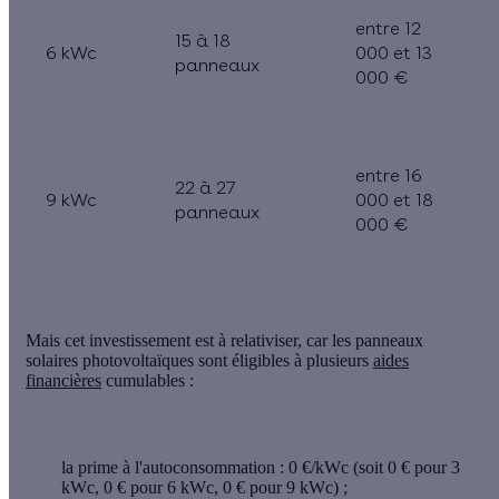
entre 12
15 à 18
6 kWc
000 et 13
panneaux
000 €
entre 16
22 à 27
9 kWc
000 et 18
panneaux
000 €
Mais cet investissement est à relativiser, car les panneaux
solaires photovoltaïques sont éligibles à plusieurs
aides
financières
cumulables :
la
prime à l'autoconsommation
: 0 €/kWc (soit 0 € pour 3
kWc, 0 € pour 6 kWc, 0 € pour 9 kWc) ;