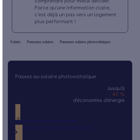
comprendre pour mieux décider.
Parce qu’une information claire,
c’est déjà un pas vers un logement
plus performant !
Solaire
Panneaux solaires
Panneaux solaires photovoltaïques
Passez au solaire photovoltaïque
Jusqu'à
40 %
d'économies d'énergie
JE DÉCOUVRE MES PRIMES
Simulation gratuite en 2 minutes