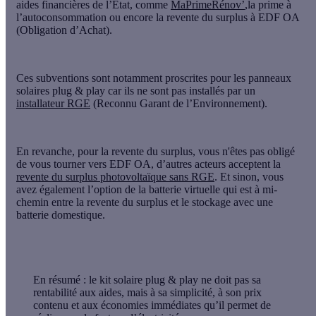
aides financières
de l’État,
comme
MaPrimeRénov’
,la
prime à
l’autoconsommation
ou encore la
revente du surplus
à EDF OA
(Obligation d’Achat).
Ces subventions sont notamment proscrites pour les panneaux
solaires plug & play car ils ne sont pas installés par un
installateur RGE
(Reconnu Garant de l’Environnement).
En revanche, pour la revente du surplus, vous n'êtes pas obligé
de vous tourner vers EDF OA, d’autres acteurs acceptent la
revente du surplus photovoltaïque sans RGE
. Et sinon, vous
avez également l’option de la batterie virtuelle qui est à mi-
chemin entre la revente du surplus et le stockage avec une
batterie domestique.
En résumé :
le kit solaire plug & play ne doit pas sa
rentabilité aux aides, mais à sa
simplicité
, à son
prix
contenu
et aux
économies immédiates
qu’il permet de