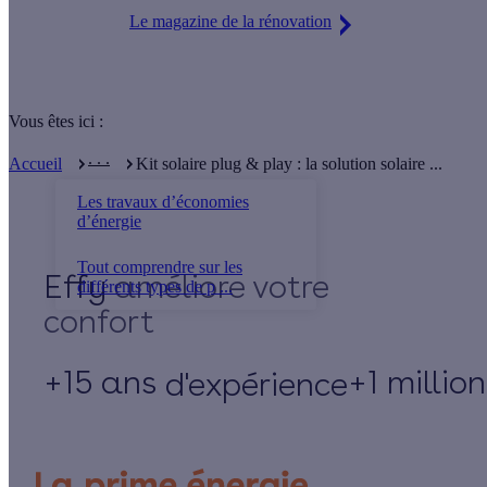
Le magazine de la rénovation
Vous êtes ici :
. . .
Accueil
Kit solaire plug & play : la solution solaire ...
Les travaux d’économies
d’énergie
Tout comprendre sur les
Effy
différents types de p ...
+15 ans
+1 millio
d'expérience