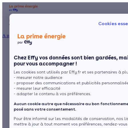
Aides et primes
Chauffage
I
Cookies esse
Particulier
Artisan / installateur
Entreprise / collectivité
À propos
Kit solaire plug &
Présentation
Poêle à 
Le concept
Chez Effy vos données sont bien gardées, mai
Poêle à 
Comment l'obtenir ?
play : la solution
pour vous accompagner !
Les cookies sont utilisés par Effy.fr et ses partenaires à plus
solaire simple à
- mesurer notre audience
- proposer des communications et publicités personnalisé
brancher soi-même
- mesurer leur efficacité
- adapter le contenu à vos préférences.
Aucun cookie autre que nécessaire au bon fonctionnemen
par
Claire Dubas
10 min de lecture
posé sans votre consentement.
Pour être informé sur les modalités de conservation, nos li
mettre à jour à tout moment vos préférences, rendez-vous