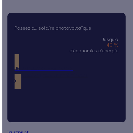
Passez au solaire photovoltaïque
Jusqu'à
40 %
d'économies d'énergie
JE DÉCOUVRE MES PRIMES
Simulation gratuite en 2 minutes
Trustpilot