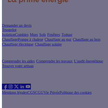
Un projet de rénovation énergétique ?
Demander un devis
Trustpilot
Isolation
Combles
Murs
Sols
Fenêtres
Toiture
Chauffage
Pompe à chaleur
Chauffage au gaz
Chauffage au bois
Chauffage électrique
Chauffage solaire
Votre projet pas à pas
Comprendre les aides
Comprendre les travaux
L'audit énergétique
Trouver votre artisan
Les sites du groupe Effy
Suivez nous
Mentions légales
CGS
CGU
Vie Privée
Politique des cookies