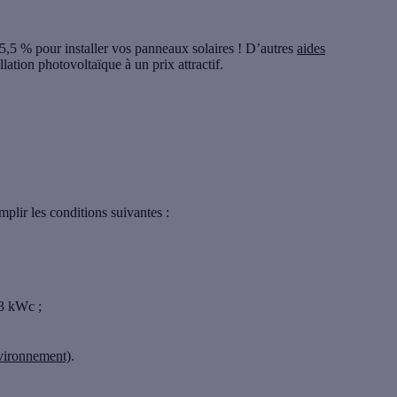
 5,5 % pour installer vos panneaux solaires ! D’autres
aides
lation photovoltaïque à un prix attractif.
emplir les
conditions
suivantes :
 3 kWc ;
vironnement)
.