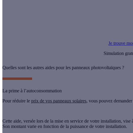
Une raison de plus de nous choisir !
C'est la note que nos clients conquis attribuent à nos professionnels ! 
qualité.
Étude réalisée en 2025 auprès de 9 020 clients Effy.
Je trouve mo
Simulation grat
Quelles sont les autres aides pour les panneaux photovoltaïques ?
La prime à l’autoconsommation
Pour réduire le
prix de vos panneaux solaires
, vous pouvez demander
Cette aide, versée lors de la mise en service de votre installation, vise 
Son montant varie en fonction de la
puissance
de votre installation.