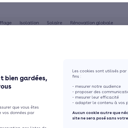
ffage
Isolation
Solaire
Rénovation globale
COMBLES
POMPE À CHALEUR
ISOLA
MaPrimeRénov'
Panneaux solaires
Poêle à granulés
Combles perdus
Audit énergétique
Pompe à chaleur 
Is
La TVA réduite (5,5%)
photovoltaïques
Poêle à bûches
Combles aménageables
Bilan énergétique
Pompe à chaleur 
Is
L'éco-prêt à taux zéro
Système solaire combiné
Isolation toiture-terrasse
Pompe à chaleur
Les cookies sont utilisés par 
Chauffe-eau solaire
fins :
t bien gardées,
eau photovoltaïque ?
Simuler mon projet
vous
- mesurer notre audience
- proposer des communicatio
- mesurer leur efficacité
- adapter le contenu à vos p
ssurer que vous êtes
e vos données par
Aucun cookie autre que né
site ne sera posé sans votr