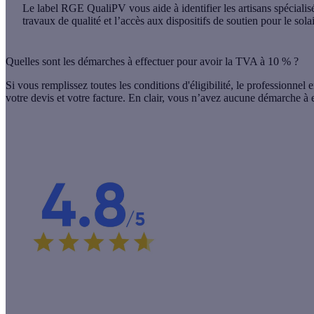
Le label RGE QualiPV vous aide à identifier les artisans spécialis
travaux de qualité et l’accès aux dispositifs de soutien pour le sola
Quelles sont les démarches à effectuer pour avoir la TVA à 10 % ?
Si vous remplissez toutes les conditions d'éligibilité, le professionnel
votre devis et votre facture
. En clair, vous n’avez aucune démarche à e