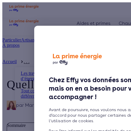
Aides et primes
Chau
Particulier
Artisan / installateur
Entreprise / collectivité
À propos
Présentation
Le concept
Accueil
. . .
Quelle TVA pour le panneau photovoltaïque ?
Comment l'obtenir ?
Les travaux d’économies
d’énergie
Chez Effy vos données son
Quelle TVA pour le pann
mais on en a besoin pour 
Tout comprendre sur les
accompagner !
différents types de p ...
par
Marina
5 min de lecture
Avant de poursuivre, nous voulons nous a
d’accord pour nous partager certaines d
l’utilisation de cookies.
Sommaire