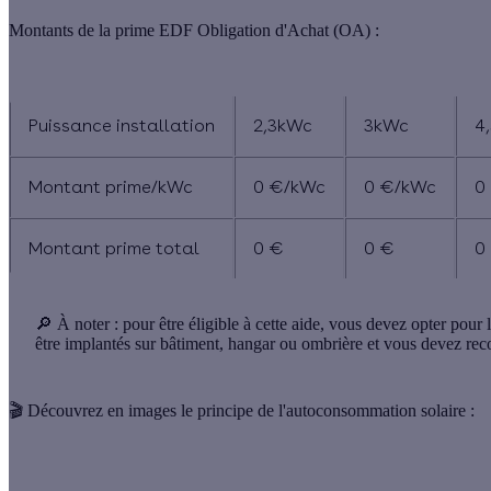
Montants de la prime EDF Obligation d'Achat (OA) :
Puissance installation
2,3kWc
3kWc
4
Montant prime/kWc
0 €/kWc
0 €/kWc
0
Montant prime total
0 €
0 €
0
🔎 À noter :
pour être éligible à cette aide, vous devez opter pou
être implantés sur bâtiment, hangar ou ombrière et vous devez rec
🎬 Découvrez en images le principe de l'autoconsommation solaire :