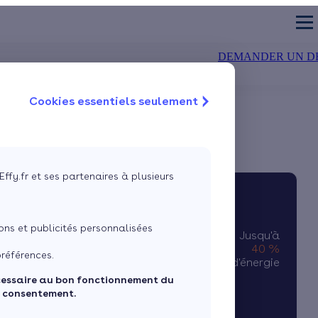
DEMANDER UN D
Cookies essentiels seulement
TION DES MURS
CHAUDIÈRE
air-eau
olation extérieure
Chaudière à condensation
Isolation du sol
air-air
olation intérieure
Chaudière à bûches
Isolation des fenêtre
 géothermique
Chaudière à granulés
VMC double flux
Effy.fr et ses partenaires à plusieurs
Estimez mes aides
Passez au solaire photovoltaïque
ns et publicités personnalisées
Jusqu'à
40 %
références.
d'économies d'énergie
cessaire au bon fonctionnement du
e consentement.
JE DÉCOUVRE MES PRIMES