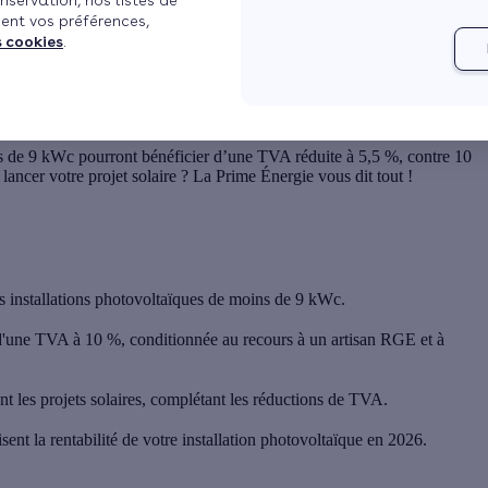
nservation, nos listes de
ent vos préférences,
es ?
s cookies
.
?
Voir plus
ins de 9 kWc pourront bénéficier d’une
TVA réduite à 5,5 %
, contre 10
lancer votre projet solaire ? La Prime Énergie vous dit tout !
 installations photovoltaïques de moins de 9 kWc.
'une TVA à 10 %, conditionnée au recours à un artisan RGE et à
t les projets solaires, complétant les réductions de TVA.
t la rentabilité de votre installation photovoltaïque en 2026.