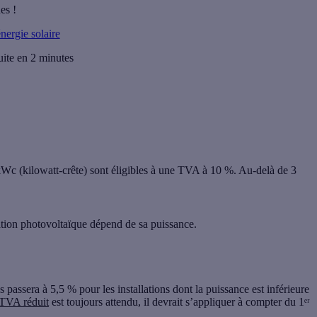
es !
énergie solaire
uite en 2 minutes
 kWc
(kilowatt-crête) sont éligibles à une
TVA à 10 %
. Au-delà de 3
llation photovoltaïque dépend de sa puissance.
s passera à
5,5 %
pour les installations dont la puissance est
inférieure
 TVA réduit
est toujours attendu, il devrait s’appliquer à compter du
1ᵉʳ