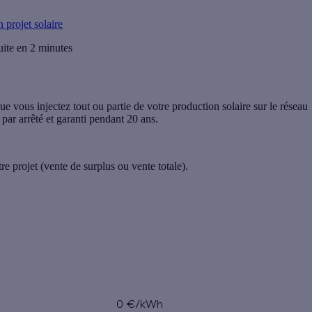
 projet solaire
uite en 2 minutes
e vous injectez tout ou partie de votre production solaire sur le réseau
é par arrêté et garanti pendant 20 ans
.
tre
projet
(vente de surplus ou vente totale).
t en revente de
Tarif de rachat en revente totale
plus
0 €/kWh