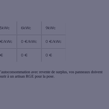
,5kWc
6kWc
9kWc
 €/kWc
0 €/kWc
0 €/kWc
 €
0 €
0 €
r l’autoconsommation avec revente de surplus, vos panneaux doivent
ourir à un artisan RGE pour la pose.