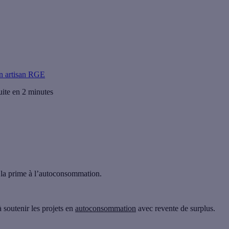
Choisir Effy, c'est choisir des artisans de confiance pour des travaux de
n artisan RGE
uite en 2 minutes
 la
prime à l’autoconsommation
.
à soutenir les projets en
autoconsommation
avec
revente de surplus
.