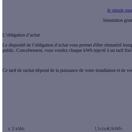
Je simule mon
Simulation grat
L’obligation d’achat
Le dispositif de l’
obligation d’achat
vous permet d'être rémunéré lorsqu
public. Concrètement, vous vendez chaque kWh injecté à un
tarif fix
Ce tarif de rachat dépend de la
puissance
de votre installation et de vo
Puissance de l’installation
Tarif de racha
photovoltaïque
sur
≤ 3 kWc
1,1cts€/kWh