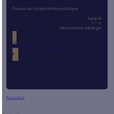
Passez au solaire photovoltaïque
Jusqu'à
40 %
d'économies d'énergie
JE DÉCOUVRE MES PRIMES
Simulation gratuite en 2 minutes
Trustpilot