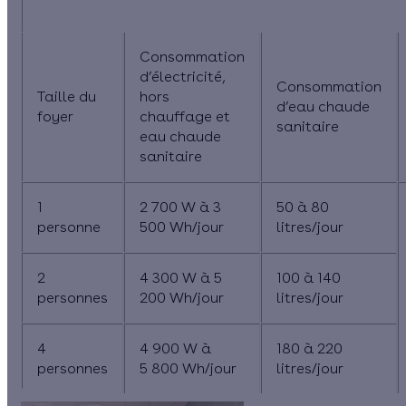
Estimation des besoins en électricité et en eau ch
Consommation
d’électricité,
Consommation
Taille du
hors
d’eau chaude
foyer
chauffage et
sanitaire
eau chaude
sanitaire
1
2 700 W à 3
50 à 80
personne
500 Wh/jour
litres/jour
2
4 300 W à 5
100 à 140
personnes
200 Wh/jour
litres/jour
4
4 900 W à
180 à 220
personnes
5 800 Wh/jour
litres/jour