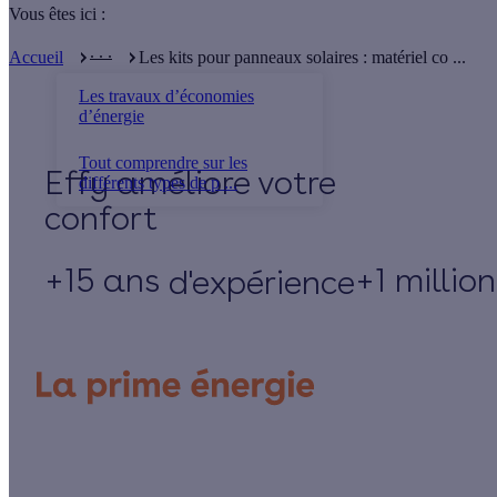
Vous êtes ici :
. . .
Accueil
Les kits pour panneaux solaires : matériel co ...
Les travaux d’économies
d’énergie
Tout comprendre sur les
Effy
différents types de p ...
+15 ans
+1 millio
d'expérience
Un projet de rénovation énergétique ?