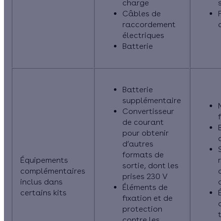
charge
Câbles de
raccordement
électriques
Batterie
Batterie
supplémentaire
Convertisseur
de courant
pour obtenir
d’autres
formats de
Équipements
sortie, dont les
complémentaires
prises 230 V
inclus dans
Éléments de
certains kits
fixation et de
protection
contre les