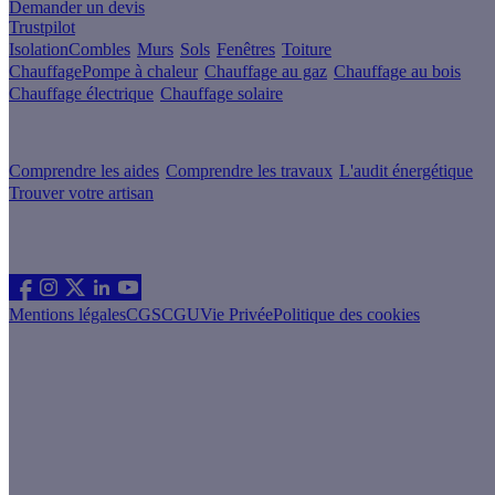
Demander un devis
Trustpilot
Isolation
Combles
Murs
Sols
Fenêtres
Toiture
Chauffage
Pompe à chaleur
Chauffage au gaz
Chauffage au bois
Chauffage électrique
Chauffage solaire
Votre projet pas à pas
Comprendre les aides
Comprendre les travaux
L'audit énergétique
Trouver votre artisan
Les sites du groupe Effy
Suivez nous
Mentions légales
CGS
CGU
Vie Privée
Politique des cookies