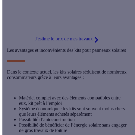
Grâce à notre partenaire financier BNP,
vos travaux deviennent
accessibles
.
N’attendez plus,
passez au solaire
!
J'estime le prix de mes travaux
Les avantages et inconvénients des kits pour panneaux solaires
Dans le contexte actuel, les kits solaires séduisent de nombreux
consommateurs grâce à leurs avantages :
Matériel complet avec des éléments compatibles entre
eux, kit prêt à l’emploi
Système économique : les kits sont souvent moins chers
que leurs éléments achetés séparément
Possibilité d’
autoconstruction
Possibilité de
bénéficier de l’énergie solaire
sans engager
de gros travaux de toiture