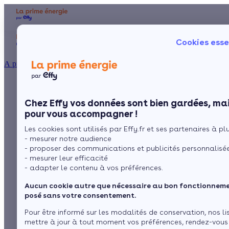
Aides et primes
Chauffage
I
Cookies esse
Particulier
Artisan / installateur
Entreprise / collectivité
À propos
Les kits pour
Présentation
Poêle à 
Le concept
Chez Effy vos données sont bien gardées, mai
Poêle à 
Comment l'obtenir ?
panneaux solaires :
pour vous accompagner !
Les cookies sont utilisés par Effy.fr et ses partenaires à plus
matériel complet prêt
- mesurer notre audience
- proposer des communications et publicités personnalisé
à l’installation
- mesurer leur efficacité
- adapter le contenu à vos préférences.
Aucun cookie autre que nécessaire au bon fonctionnemen
par
L’équipe de rédaction
4 min de lecture
posé sans votre consentement.
Pour être informé sur les modalités de conservation, nos li
mettre à jour à tout moment vos préférences, rendez-vous