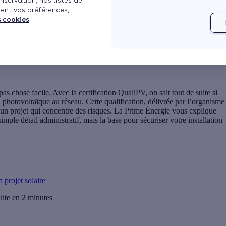
nservation, nos listes de
ent vos préférences,
s cookies
.
Voir plus
pas chose facile. Avec la certification
QualiPV
, on sait tout de suite si
n photovoltaïque au réseau. Cette qualification, délivrée par l’organisme
 et un projet qui concentre des risques. La Prime Énergie vous explique
 simple détail administratif, mais la base pour
sécuriser votre installation
 projet solaire
uite en 2 minutes