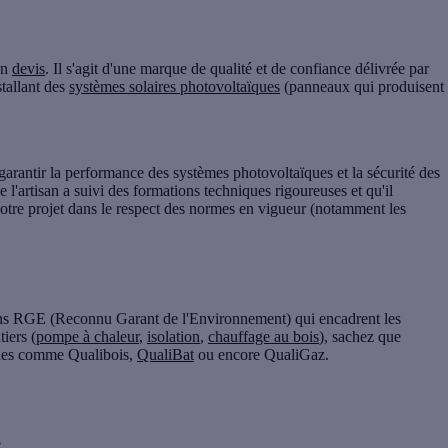
un
devis
. Il s'agit d'une
marque de qualité et de confiance
délivrée par
tallant des
systèmes solaires photovoltaïques
(panneaux qui produisent
garantir la performance des systèmes photovoltaïques et la sécurité des
ue l'artisan a suivi des
formations techniques
rigoureuses et qu'il
otre projet dans le respect des normes en vigueur (notamment les
ons RGE (Reconnu Garant de l'Environnement) qui encadrent les
iers (
pompe à chaleur
,
isolation
,
chauffage au bois
), sachez que
iques comme
Qualibois
,
QualiBat
ou encore
QualiGaz
.
?