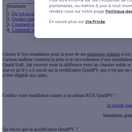
Pour être informé sur les modalités de co
partenaires, ou mettre à jour à tout mom
Sommaire
rendez-vous sur notre page
Politique de
Qu’est-ce que la qualification QualiPV ?
Quelles sont les différentes qualifications QualiPV ?
En savoir plus sur
Vie Privée
.
Comment une entreprise obtient la qualification QualiPV ?
Comment vérifier la certification d'un installateur QualiPV ?
Choisir le bon installateur
pour la pose de ses
panneaux solaires
n’est 
l’artisan
maîtrise vraiment la pose
et le
raccordement
d’une installatio
Qualit’EnR
, fait souvent toute la différence entre un chantier solide
tout ce qu’il y a à savoir sur la certification QualiPV, qui n’est pas un
et être éligible aux aides
.
Confiez votre installation solaire à un artisan RGE QualiPV !
Je simule mon
Simulation grat
Qu’est-ce que la qualification QualiPV ?