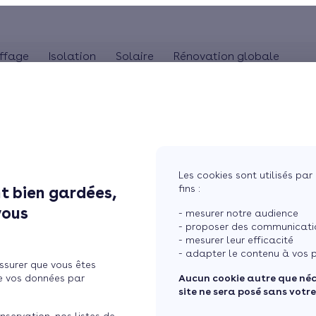
ffage
Isolation
Solaire
Rénovation globale
COMBLES
POMPE À CHALEUR
ISOLA
MaPrimeRénov'
Panneaux solaires
Poêle à granulés
Combles perdus
Audit énergétique
Pompe à chaleur 
Is
La TVA réduite (5,5%)
photovoltaïques
Poêle à bûches
Combles aménageables
Bilan énergétique
Pompe à chaleur 
Is
L'éco-prêt à taux zéro
Système solaire combiné
Isolation toiture-terrasse
Pompe à chaleur
Les cookies sont utilisés par 
Chauffe-eau solaire
fins :
t bien gardées,
fication QualiPV pour
Simuler mon projet
vous
- mesurer notre audience
ïque
- proposer des communicatio
- mesurer leur efficacité
- adapter le contenu à vos p
ssurer que vous êtes
e vos données par
Aucun cookie autre que né
site ne sera posé sans votr