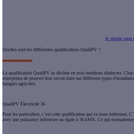
Avec la baisse du prix des panneaux, la nouvelle TVA à 5,5 % et l'ajo
installation reste aussi rentable qu'avant
!
Je simule mon p
Quelles sont les différentes qualifications QualiPV ?
La
qualification QualiPV
se décline en trois mentions distinctes. Cha
entreprises de prouver leur savoir-faire sur différents types d'installati
hangars agricoles.
QualiPV Électricité 36
Pour les particuliers, c’est cette qualification qui va nous intéresser. C
avec une puissance inférieure ou égale à 36 kWA. Ce qui normalement