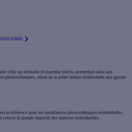
ut d'une batterie solaire pour optimiser votre autoconsommation,
votre
rojet solaire
cune cible un domaine d’expertise précis, permettant ainsi aux
ons photovoltaïques, allant de la petite toiture résidentielle aux grands
’est la référence pour les installations photovoltaïques résidentielles
 couvre la grande majorité des maisons individuelles.