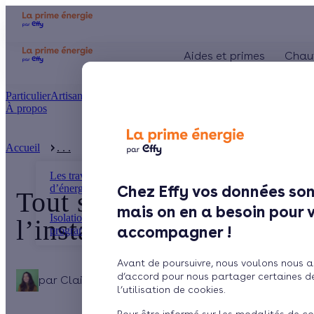
Aides et primes
Chau
Particulier
Artisan / installateur
Entreprise / collectivité
À propos
Présentation
Le concept
Accueil
. . .
Tout savoir sur la qualification QualiPV pour ...
Comment l'obtenir ?
Les travaux d’économies
d’énergie
Chez Effy vos données son
Tout savoir sur la quali
mais on en a besoin pour 
Isolation, chauffage,
l’installation photovolta
accompagner !
programmation, retrouve ...
Avant de poursuivre, nous voulons nous a
d’accord pour nous partager certaines d
par
Claire Dubas
9 min de lecture
l’utilisation de cookies.