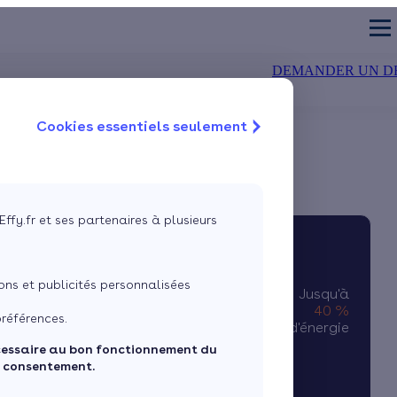
DEMANDER UN D
Cookies essentiels seulement
TION DES MURS
CHAUDIÈRE
air-eau
olation extérieure
Chaudière à condensation
Isolation du sol
air-air
olation intérieure
Chaudière à bûches
Isolation des fenêtre
 géothermique
Chaudière à granulés
VMC double flux
Effy.fr et ses partenaires à plusieurs
Estimez mes aides
Passez au solaire photovoltaïque
ns et publicités personnalisées
Jusqu'à
40 %
références.
d'économies d'énergie
cessaire au bon fonctionnement du
e consentement.
JE DÉCOUVRE MES PRIMES