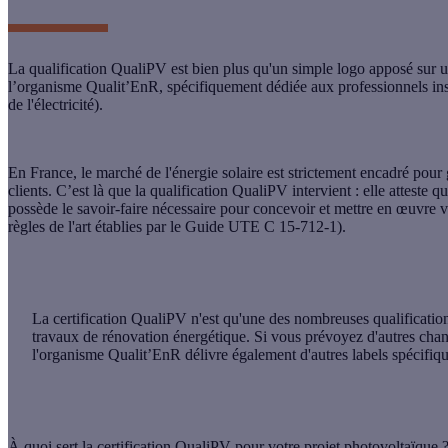
La qualification
QualiPV
est bien plus qu'un simple logo apposé sur 
l’organisme
Qualit’EnR
, spécifiquement dédiée aux professionnels ins
de l'électricité).
En France, le marché de l'énergie solaire est strictement encadré pour 
clients. C’est là que la qualification
QualiPV
intervient : elle atteste q
possède le
savoir-faire
nécessaire pour concevoir et mettre en œuvre v
règles de l'art établies par le Guide UTE C 15-712-1).
La
certification QualiPV
n'est qu'une des nombreuses qualificati
travaux de rénovation énergétique. Si vous prévoyez d'autres chant
l'organisme
Qualit’EnR
délivre également d'autres labels spécif
À quoi sert la certification QualiPV pour votre projet photovoltaïque 