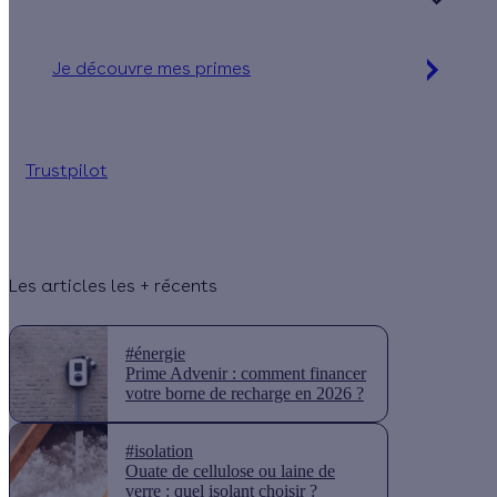
+ de 15 ans
Je découvre mes primes
Simulation gratuite en 2 minutes
Trustpilot
Les articles les + récents
#énergie
Prime Advenir : comment financer
votre borne de recharge en 2026 ?
#isolation
Ouate de cellulose ou laine de
verre : quel isolant choisir ?