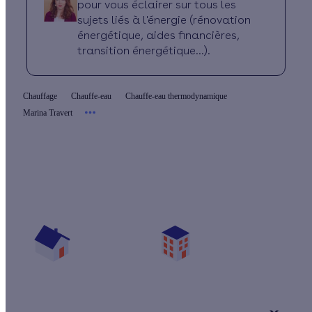
pour vous éclairer sur tous les
sujets liés à l'énergie (rénovation
énergétique, aides financières,
transition énergétique...).
Chauffage
Chauffe-eau
Chauffe-eau thermodynamique
Marina Travert
Quelles aides pour mon chauffe-eau ?
Vos travaux concernent :
Une maison
Un appartement
Votre logement a été construit :