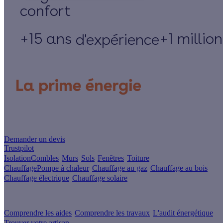
+15 ans
+1 millio
d'expérience
Un projet de rénovation énergétique ?
Demander un devis
Trustpilot
Isolation
Combles
Murs
Sols
Fenêtres
Toiture
Chauffage
Pompe à chaleur
Chauffage au gaz
Chauffage au bois
Chauffage électrique
Chauffage solaire
Votre projet pas à pas
Comprendre les aides
Comprendre les travaux
L'audit énergétique
Trouver votre artisan