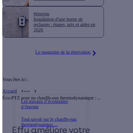
#énergie
Installation d'une borne de
recharge : étapes, prix et aides en
2026
Le magazine de la rénovation
Vous êtes ici :
. . .
Accueil
Éco-PTZ pour un chauffe-eau thermodynamique : ...
Les travaux d’économies
d’énergie
Tout savoir sur le chauffe-eau
thermodynamiqu ...
Effy