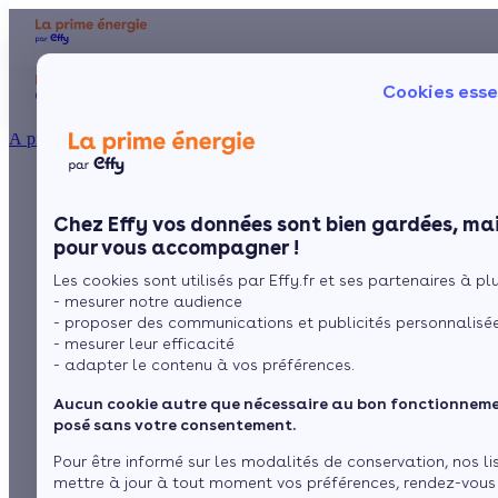
Aides et primes
Chauffage
I
Cookies esse
Particulier
Artisan / installateur
Entreprise / collectivité
À propos
Éco-PTZ pour un
Présentation
Poêle à 
Le concept
Chez Effy vos données sont bien gardées, mai
Poêle à 
Comment l'obtenir ?
chauffe-eau
pour vous accompagner !
Les cookies sont utilisés par Effy.fr et ses partenaires à plus
thermodynamique : le
- mesurer notre audience
- proposer des communications et publicités personnalisé
guide complet
- mesurer leur efficacité
- adapter le contenu à vos préférences.
Aucun cookie autre que nécessaire au bon fonctionnemen
par
Marina
6 min de lecture
posé sans votre consentement.
Pour être informé sur les modalités de conservation, nos li
mettre à jour à tout moment vos préférences, rendez-vous