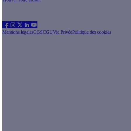
Les sites du groupe Effy
Suivez nous
Mentions légales
CGS
CGU
Vie Privée
Politique des cookies