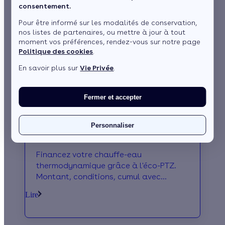
consentement.
Pour être informé sur les modalités de conservation,
nos listes de partenaires, ou mettre à jour à tout
moment vos préférences, rendez-vous sur notre page
Politique des cookies
.
En savoir plus sur
Vie Privée
.
Fermer et accepter
Éco-PTZ pour un chauffe-eau
Personnaliser
thermodynamique : le guide complet
Financez votre chauffe-eau
thermodynamique grâce à l'éco-PTZ.
Montant, conditions, cumul avec
d'autres aides et démarches : tout ce
Lire
qu’il faut savoir.