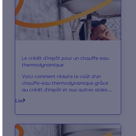
Le crédit d'impôt pour un chauffe-eau
thermodynamique
Voici comment réduire le coût d'un
chauffe-eau thermodynamique grâce
au crédit d'impôt et aux autres aides.
Remplacez votre ballon d'eau chaude à
Lire
prix réduit !