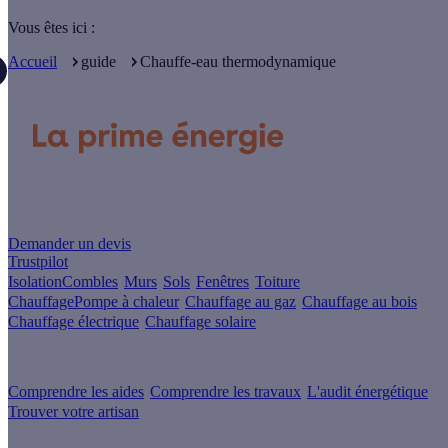
Vous êtes ici :
Accueil
guide
Chauffe-eau thermodynamique
Un projet de rénovation énergétique ?
Demander un devis
Trustpilot
Isolation
Combles
Murs
Sols
Fenêtres
Toiture
Chauffage
Pompe à chaleur
Chauffage au gaz
Chauffage au bois
Chauffage électrique
Chauffage solaire
Votre projet pas à pas
Comprendre les aides
Comprendre les travaux
L'audit énergétique
Trouver votre artisan
Les sites du groupe Effy