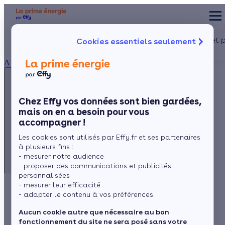
Appelez-nous !
Aides et 
Cookies essentiels seulement
du lundi au vendredi -
Particulier
Artisan / installateur
Entreprise / collectivité
8h à 19h
À propos
3456
Service gratuit
+ prix appel
Prése
Le co
Chez Effy vos données sont bien gardées,
Commen
mais on en a besoin pour vous
Appelez-nous !
accompagner !
du lundi au vendredi - 8h à 19h
Les cookies sont utilisés par Effy.fr et ses partenaires
3456
Service gratuit
à plusieurs fins :
+ prix appel
- mesurer notre audience
- proposer des communications et publicités
personnalisées
- mesurer leur efficacité
Chauffe-eau
- adapter le contenu à vos préférences.
thermodynamique
Aucun cookie autre que nécessaire au bon
fonctionnement du site ne sera posé sans votre