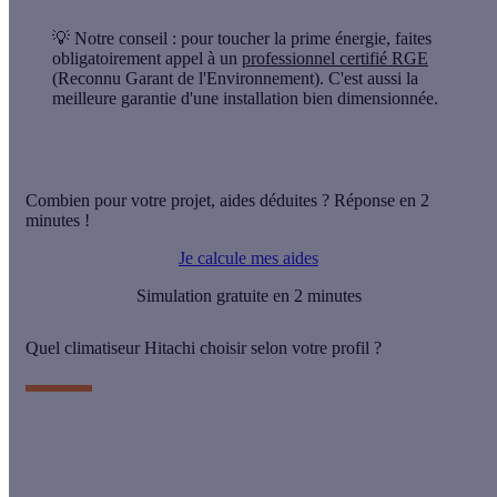
💡 Notre conseil :
pour toucher la prime énergie, faites
obligatoirement appel à un
professionnel certifié RGE
(Reconnu Garant de l'Environnement). C'est aussi la
meilleure garantie d'une installation bien dimensionnée.
Combien pour votre projet, aides déduites ? Réponse en 2
minutes !
Je calcule mes aides
Simulation gratuite en 2 minutes
Quel climatiseur Hitachi choisir selon votre profil ?
Votre besoin
La piste Hitachi