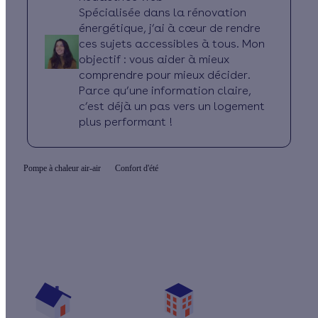
Spécialisée dans la rénovation
énergétique, j’ai à cœur de rendre
ces sujets accessibles à tous. Mon
objectif : vous aider à mieux
comprendre pour mieux décider.
Parce qu’une information claire,
c’est déjà un pas vers un logement
plus performant !
Pompe à chaleur air-air
Confort d'été
Quelles aides pour ma climatisation ?
Vos travaux concernent :