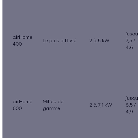
jusqu
airHome
Le plus diffusé
2 à 5 kW
7,5 /
400
4,6
jusqu
airHome
Milieu de
2 à 7,1 kW
8,5 /
600
gamme
4,9