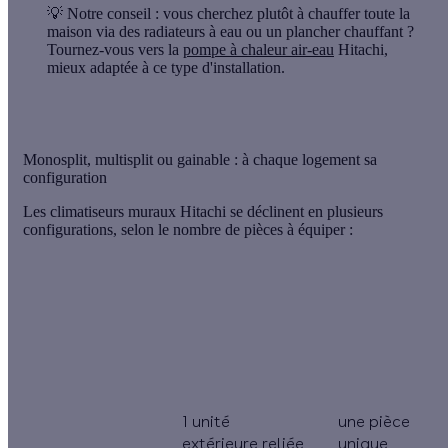
💡 Notre conseil :
vous cherchez plutôt à chauffer toute la
maison via des radiateurs à eau ou un plancher chauffant ?
Tournez-vous vers la
pompe à chaleur air-eau
Hitachi,
mieux adaptée à ce type d'installation.
Monosplit, multisplit ou gainable : à chaque logement sa
configuration
Les climatiseurs muraux Hitachi se déclinent en plusieurs
configurations
, selon le nombre de pièces à équiper :
Configuration
Fonctionnement
Idéale pour
1 unité
une pièce
extérieure reliée
unique