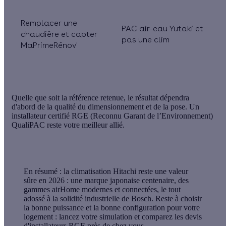
Remplacer une
PAC air-eau Yutaki et
chaudière et capter
pas une clim
MaPrimeRénov'
Quelle que soit la référence retenue, le résultat dépendra
d'abord de la
qualité du dimensionnement
et de la
pose
. Un
installateur certifié RGE (Reconnu Garant de l’Environnement)
QualiPAC reste votre meilleur allié.
En résumé :
la climatisation Hitachi reste une
valeur
sûre
en
2026
: une marque japonaise centenaire, des
gammes airHome modernes et connectées, le tout
adossé à la solidité industrielle de
Bosch
. Reste à choisir
la bonne puissance et la bonne configuration pour votre
logement : lancez votre simulation et comparez les devis
d'installateurs RGE près de chez vous.