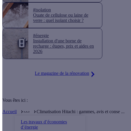
#isolation
Ouate de cellulose ou laine de
verre : quel isolant choisir ?
#énergie
Installation d'une borne de
recharge : étapes, prix et aides en
2026
Le magazine de la rénovation
Vous êtes ici :
. . .
Accueil
Climatisation Hitachi : gammes, avis et conse ...
Les travaux d’économies
d’énergie