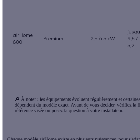
jusqu
airHome
Premium
2,5 à 5 kW
9,5 /
800
5,2
🔎 À noter :
les équipements évoluent régulièrement et certaines
dépendent du modèle exact. Avant de vous décider, vérifiez la f
référence visée ou posez la question à votre installateur.
Chaque modèle airHome existe en plusieurs puissances, pour s'adap