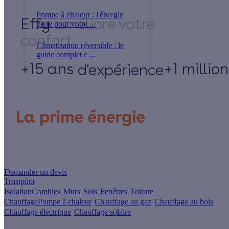
Pompe à chaleur : l'énergie
Effy
verte pour votre ...
Climatisation réversible : le
guide complet e ...
+15 ans
+1 millio
d'expérience
Un projet de rénovation énergétique ?
Demander un devis
Trustpilot
Isolation
Combles
Murs
Sols
Fenêtres
Toiture
Chauffage
Pompe à chaleur
Chauffage au gaz
Chauffage au bois
Chauffage électrique
Chauffage solaire