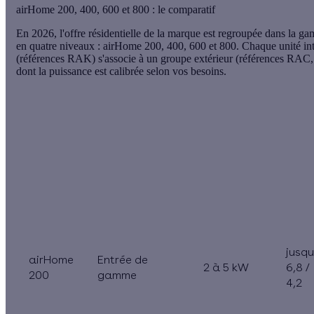
airHome 200, 400, 600 et 800 : le comparatif
En 2026, l'offre résidentielle de la marque est regroupée dans la 
en quatre niveaux :
airHome 200, 400, 600 et 800
. Chaque unité in
(références
RAK
) s'associe à un groupe extérieur (références
RAC
dont la
puissance
est calibrée selon vos besoins.
SEER
Modèle
Positionnement
Puissances
SCO
jusqu
airHome
Entrée de
2 à 5 kW
6,8 /
200
gamme
4,2