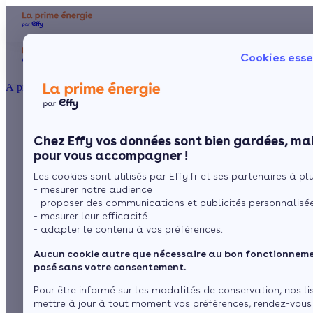
Aides et primes
Chauffage
I
Cookies esse
Particulier
Artisan / installateur
Entreprise / collectivité
À propos
Climatisation Hitachi
Présentation
Poêle à 
Le concept
Chez Effy vos données sont bien gardées, mai
Poêle à 
Comment l'obtenir ?
: gammes, avis et
pour vous accompagner !
Les cookies sont utilisés par Effy.fr et ses partenaires à plus
conseils pour bien
- mesurer notre audience
- proposer des communications et publicités personnalisé
choisir
- mesurer leur efficacité
- adapter le contenu à vos préférences.
Aucun cookie autre que nécessaire au bon fonctionnemen
par
Claire Dubas
10 min de lecture
posé sans votre consentement.
Pour être informé sur les modalités de conservation, nos li
mettre à jour à tout moment vos préférences, rendez-vous