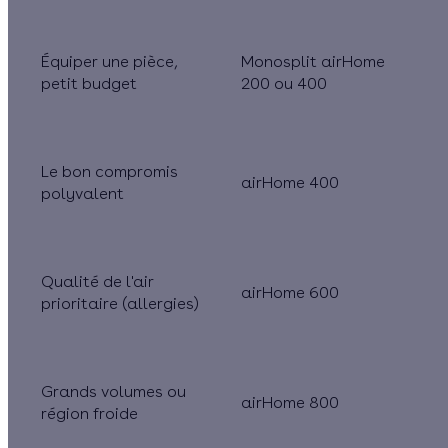
Équiper une pièce,
Monosplit airHome
petit budget
200 ou 400
Le bon compromis
airHome 400
polyvalent
Qualité de l'air
airHome 600
prioritaire (allergies)
Grands volumes ou
airHome 800
région froide