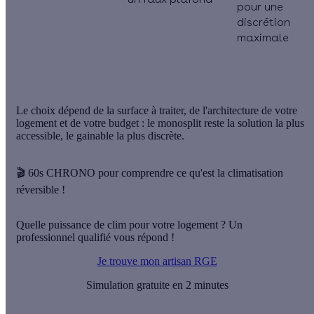
pour une
discrétion
maximale
Le choix dépend de la
surface à traiter
, de l'
architecture
de votre
logement et de votre budget : le monosplit reste la solution la plus
accessible, le gainable la plus discrète.
🎬 60s CHRONO pour comprendre ce qu'est la climatisation
réversible !
Quelle puissance de clim pour votre logement ? Un
professionnel qualifié vous répond !
Je trouve mon artisan RGE
Simulation gratuite en 2 minutes