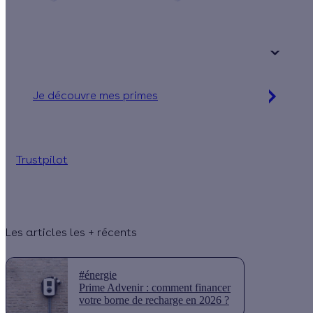
Une maison
Un appartement
Votre logement a été construit :
+ de 15 ans
Je découvre mes primes
Simulation gratuite en 2 minutes
Trustpilot
Les articles les + récents
#énergie
Prime Advenir : comment financer
votre borne de recharge en 2026 ?