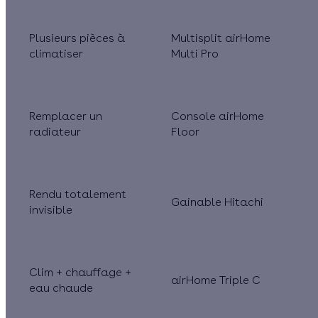
Plusieurs pièces à
Multisplit airHome
climatiser
Multi Pro
Remplacer un
Console airHome
radiateur
Floor
Rendu totalement
Gainable Hitachi
invisible
Clim + chauffage +
airHome Triple C
eau chaude