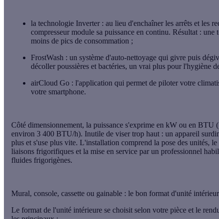
la
technologie Inverter
: au lieu d'enchaîner les arrêts et les r
compresseur module sa puissance en continu. Résultat : une t
moins de pics de consommation ;
FrostWash
: un système d'auto-nettoyage qui givre puis dégi
décoller poussières et bactéries, un vrai plus pour l'hygiène de
airCloud Go
: l'application qui permet de piloter votre climati
votre smartphone.
Côté dimensionnement, la puissance s'exprime en kW ou en
BTU
(
environ 3 400 BTU/h). Inutile de viser trop haut : un appareil su
plus et s'use plus vite. L'installation comprend la pose des unités, 
liaisons frigorifiques
et la
mise en service
par un professionnel habil
fluides frigorigènes.
Mural, console, cassette ou gainable : le bon format d'unité intérieu
Le format de l'unité intérieure se choisit selon votre pièce et le ren
les principaux :