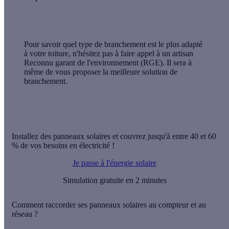
Pour savoir quel type de branchement est le plus adapté
à votre toiture, n'hésitez pas à faire appel à un artisan
Reconnu garant de l'environnement (RGE). Il sera à
même de vous proposer la meilleure solution de
branchement.
Installez des panneaux solaires et couvrez jusqu'à entre 40 et 60
% de vos besoins en électricité !
Je passe à l'énergie solaire
Simulation gratuite en 2 minutes
Comment raccorder ses panneaux solaires au compteur et au
réseau ?