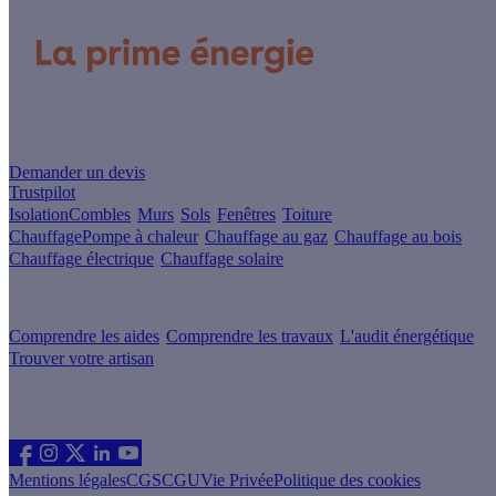
Un projet de rénovation énergétique ?
Demander un devis
Trustpilot
Isolation
Combles
Murs
Sols
Fenêtres
Toiture
Chauffage
Pompe à chaleur
Chauffage au gaz
Chauffage au bois
Chauffage électrique
Chauffage solaire
Votre projet pas à pas
Comprendre les aides
Comprendre les travaux
L'audit énergétique
Trouver votre artisan
Les sites du groupe Effy
Suivez nous
Mentions légales
CGS
CGU
Vie Privée
Politique des cookies