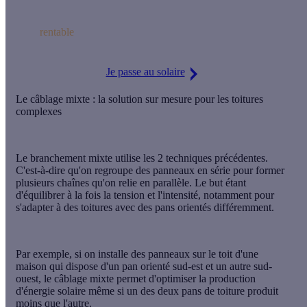
Le coût de l'électricité ne cesse d'augmenter : installer des
panneaux solaires pour produire votre énergie n'a jamais été
aussi
rentable
!
Je passe au solaire
Le câblage mixte : la solution sur mesure pour les toitures
complexes
Le
branchement mixte
utilise les 2 techniques précédentes.
C'est-à-dire qu'on regroupe des
panneaux en série
pour former
plusieurs chaînes
qu'on relie en parallèle
. Le but étant
d'équilibrer à la fois la tension et l'intensité, notamment pour
s'adapter à des toitures avec des pans orientés différemment.
Par exemple, si on installe des panneaux sur le toit d'une
maison qui dispose d'un
pan orienté sud-est et un autre sud-
ouest
, le câblage mixte permet d'
optimiser la production
d'énergie solaire
même si un des deux pans de toiture produit
moins que l'autre.