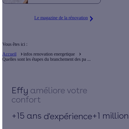
Le magazine de la rénovation
Vous êtes ici :
Accueil
infos renovation energetique
Quelles sont les étapes du branchement des pa ...
Effy
+15 ans
+1 millio
d'expérience