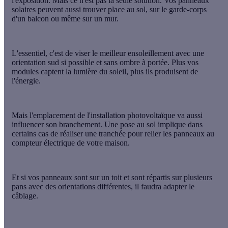
l'exposition. Mais ce n'est pas la seule solution. Vos panneaux
solaires peuvent aussi trouver place au
sol
, sur le
garde-corps
d'un
balcon
ou même sur un
mur
.
L'essentiel, c'est de viser le
meilleur ensoleillement
avec une
orientation sud
si possible et sans ombre à portée. Plus vos
modules captent la lumière du soleil, plus ils produisent de
l'énergie.
Mais
l'emplacement
de l'installation photovoltaïque va aussi
influencer son branchement
. Une pose au sol implique dans
certains cas de réaliser une tranchée pour relier les panneaux au
compteur électrique de votre maison.
Et si vos panneaux sont sur un
toit
et sont
répartis sur plusieurs
pans
avec des orientations différentes, il faudra adapter le
câblage.