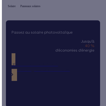
Solaire
Panneaux solaires
Passez au solaire photovoltaïque
Jusqu'à
40 %
d'économies d'énergie
JE DÉCOUVRE MES PRIMES
Simulation gratuite en 2 minutes