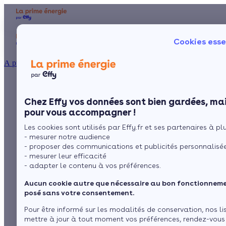
Aides et primes
Chauffage
I
Cookies esse
Particulier
Artisan / installateur
Entreprise / collectivité
À propos
Quelles sont les
Présentation
Poêle à 
Le concept
Chez Effy vos données sont bien gardées, mai
Poêle à 
Comment l'obtenir ?
étapes du
pour vous accompagner !
Les cookies sont utilisés par Effy.fr et ses partenaires à plus
branchement des
- mesurer notre audience
- proposer des communications et publicités personnalisé
panneaux solaires ?
- mesurer leur efficacité
- adapter le contenu à vos préférences.
Aucun cookie autre que nécessaire au bon fonctionnemen
par
Claire Dubas
10 min de lecture
posé sans votre consentement.
Pour être informé sur les modalités de conservation, nos li
mettre à jour à tout moment vos préférences, rendez-vous