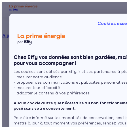
Aides et primes
Chauffage
I
Cookies esse
Particulier
Artisan / installateur
Entreprise / collectivité
À propos
Chauffage au bois
Présentation
Poêle à 
Le concept
Chez Effy vos données sont bien gardées, mai
Poêle à 
Comment l'obtenir ?
interdit : le vrai du
pour vous accompagner !
Les cookies sont utilisés par Effy.fr et ses partenaires à plus
faux
- mesurer notre audience
- proposer des communications et publicités personnalisé
- mesurer leur efficacité
- adapter le contenu à vos préférences.
par
Marina
6 min de lecture
Aucun cookie autre que nécessaire au bon fonctionnemen
posé sans votre consentement.
Sommaire
Pour être informé sur les modalités de conservation, nos li
mettre à jour à tout moment vos préférences, rendez-vous
Le chauffage au bois sera interdit en 2027 : faux