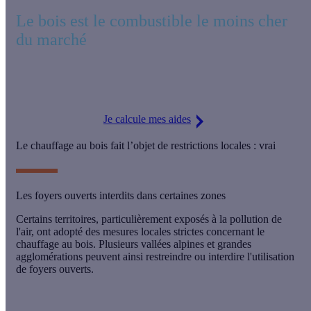
Le bois est le combustible le moins cher
du marché
Installez un équipement de chauffage au bois et économisez
tout au long de votre vie
Je calcule mes aides
Le chauffage au bois fait l’objet de restrictions locales : vrai
Les foyers ouverts interdits dans certaines zones
Certains territoires, particulièrement exposés à la pollution de
l'air, ont adopté des
mesures locales strictes
concernant le
chauffage au bois. Plusieurs
vallées alpines
et
grandes
agglomérations
peuvent ainsi restreindre ou interdire l'
utilisation
de
foyers ouverts
.