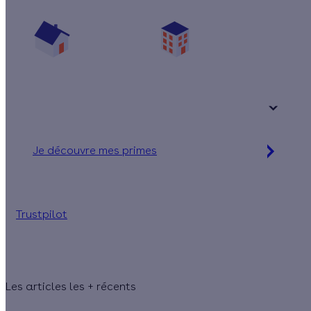
Vos travaux concernent :
Une maison
Un appartement
Votre logement a été construit :
+ de 15 ans
Je découvre mes primes
Jusqu'à 16 560 € d'aides financières
Trustpilot
Les articles les + récents