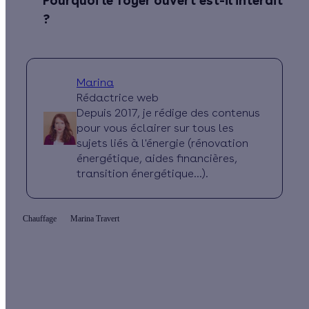
Pourquoi le foyer ouvert est-il interdit
?
Marina
Rédactrice web
Depuis 2017, je rédige des contenus
pour vous éclairer sur tous les
sujets liés à l'énergie (rénovation
énergétique, aides financières,
transition énergétique...).
Chauffage
Marina Travert
Quelles aides pour mon projet chauffage ?