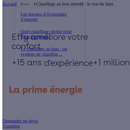
. . .
Accueil
Chauffage au bois interdit : le vrai du faux
Les travaux d’économies
d’énergie
Quel chauffage choisir pour
Effy
votre logement ?
Le chauffage au bois : un
système de chauffag ...
+15 ans
+1 millio
d'expérience
Un projet de rénovation énergétique ?
Demander un devis
Trustpilot