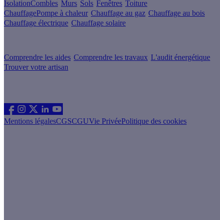
Isolation
Combles
Murs
Sols
Fenêtres
Toiture
Chauffage
Pompe à chaleur
Chauffage au gaz
Chauffage au bois
Chauffage électrique
Chauffage solaire
Votre projet pas à pas
Comprendre les aides
Comprendre les travaux
L'audit énergétique
Trouver votre artisan
Les sites du groupe Effy
Suivez nous
Mentions légales
CGS
CGU
Vie Privée
Politique des cookies