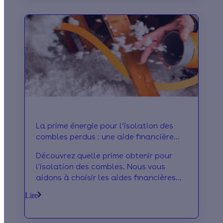
La prime énergie pour l’isolation des
combles perdus : une aide financière
pour favoriser des travaux utiles et peu
Découvrez quelle prime obtenir pour
coûteux
l'isolation des combles. Nous vous
aidons à choisir les aides financières
les plus adaptées à votre situation
Lire
financière.