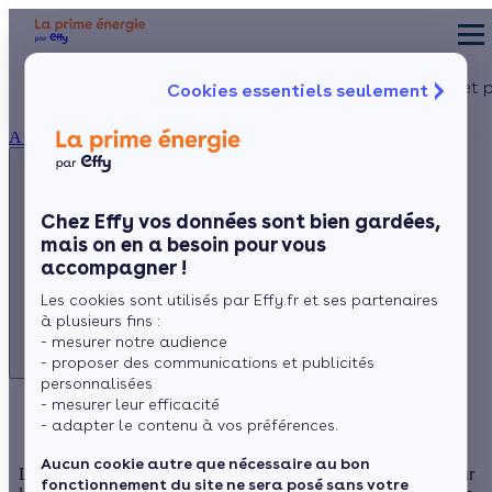
Appelez-nous !
Aides et 
Cookies essentiels seulement
du lundi au vendredi -
Particulier
Artisan / installateur
Entreprise / collectivité
8h à 19h
À propos
3456
Service gratuit
+ prix appel
Prése
Le co
Chez Effy vos données sont bien gardées,
Commen
mais on en a besoin pour vous
Appelez-nous !
accompagner !
du lundi au vendredi - 8h à 19h
Les cookies sont utilisés par Effy.fr et ses partenaires
3456
Service gratuit
à plusieurs fins :
+ prix appel
- mesurer notre audience
- proposer des communications et publicités
personnalisées
- mesurer leur efficacité
Isolation des combles perdus
- adapter le contenu à vos préférences.
Aucun cookie autre que nécessaire au bon
L'isolation des combles perdus est le chantier le plus rentable pour
fonctionnement du site ne sera posé sans votre