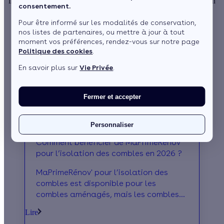
limiter les pertes de chaleur par le toit. Mise en œuvre rapide, gain
consentement.
de confort immédiat et meilleure performance énergétique.
Pour être informé sur les modalités de conservation,
nos listes de partenaires, ou mettre à jour à tout
moment vos préférences, rendez-vous sur notre page
Politique des cookies
.
En savoir plus sur
Vie Privée
.
Fermer et accepter
Personnaliser
Comment bénéficier de MaPrimeRénov'
pour l’isolation des combles en 2026 ?
MaPrimeRénov' pour l’isolation des
combles est disponible pour les
combles aménagés, mais les combles
perdus ne sont pas éligibles. Focus sur
Lire
les conditions et les montants de l’aide.