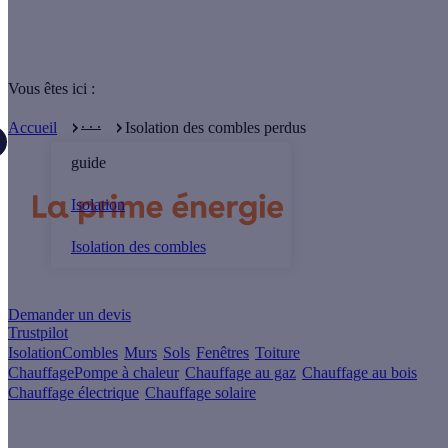
Vous êtes ici :
. . .
Accueil
Isolation des combles perdus
guide
Isolation
Isolation des combles
Un projet de rénovation énergétique ?
Demander un devis
Trustpilot
Isolation
Combles
Murs
Sols
Fenêtres
Toiture
Chauffage
Pompe à chaleur
Chauffage au gaz
Chauffage au bois
Chauffage électrique
Chauffage solaire
Votre projet pas à pas