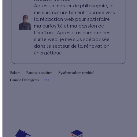
Après un master de philosophie, je
me suis naturellement tournée vers
la rédaction web pour satisfaire
ma curiosité et ma passion de
l’écriture. Après plusieurs années
sur le web, je me suis spécialisée
dans le secteur de la rénovation
énergétique
Solaire
Panneaux solaires
Système solaire combiné
Camille Defougères
Les aides pour mon système solaire combiné
Vos travaux concernent :