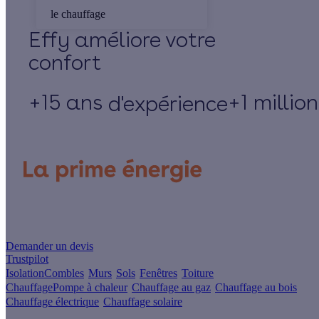
le chauffage
Effy
+15 ans
+1 millio
d'expérience
Un projet de rénovation énergétique ?
Demander un devis
Trustpilot
Isolation
Combles
Murs
Sols
Fenêtres
Toiture
Chauffage
Pompe à chaleur
Chauffage au gaz
Chauffage au bois
Chauffage électrique
Chauffage solaire