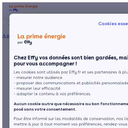
Aides et primes
Chauffage
I
Cookies esse
Particulier
Artisan / installateur
Entreprise / collectivité
À propos
Prix d'un système
Présentation
Poêle à 
Le concept
Chez Effy vos données sont bien gardées, mai
Poêle à 
Comment l'obtenir ?
solaire combiné :
pour vous accompagner !
Les cookies sont utilisés par Effy.fr et ses partenaires à plus
toutes les
- mesurer notre audience
- proposer des communications et publicités personnalisé
informations
- mesurer leur efficacité
- adapter le contenu à vos préférences.
Aucun cookie autre que nécessaire au bon fonctionnemen
par
Camille Defougères
7 min de lecture
posé sans votre consentement.
Pour être informé sur les modalités de conservation, nos li
mettre à jour à tout moment vos préférences, rendez-vous