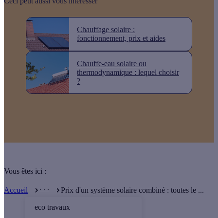
Ceci peut aussi vous intéresser
Chauffage solaire :
fonctionnement, prix et aides
Chauffe-eau solaire ou
thermodynamique : lequel choisir
?
Vous êtes ici :
. . .
Accueil
Prix d'un système solaire combiné : toutes le ...
eco travaux