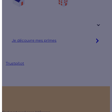
Une maison
Un appartement
Votre logement a été construit :
+ de 15 ans
Je découvre mes primes
Jusqu'à 15 560 € d'aides financières
Trustpilot