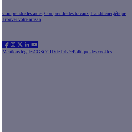
Votre projet pas à pas
Comprendre les aides
Comprendre les travaux
L'audit énergétique
Trouver votre artisan
Les sites du groupe Effy
Suivez nous
Mentions légales
CGS
CGU
Vie Privée
Politique des cookies