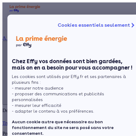
Appelez-nous !
Aides et 
Cookies essentiels seulement
du lundi au vendredi -
Particulier
Artisan / installateur
Entreprise / collectivité
8h à 19h
À propos
3456
Service gratuit
+ prix appel
Prése
Le co
Chez Effy vos données sont bien gardées,
Commen
mais on en a besoin pour vous accompagner !
Appelez-nous !
Les cookies sont utilisés par Effy.fr et ses partenaires à
du lundi au vendredi - 8h à 19h
plusieurs fins :
3456
Service gratuit
- mesurer notre audience
+ prix appel
- proposer des communications et publicités
personnalisées
- mesurer leur efficacité
Des milliers de clients satisfaits : découvrez leurs avis sur Effy
- adapter le contenu à vos préférences.
Aucun cookie autre que nécessaire au bon
Trustpilot
fonctionnement du site ne sera posé sans votre
consentement.
Présent sur le marché depuis 2008,
Effy a accompagné des milliers