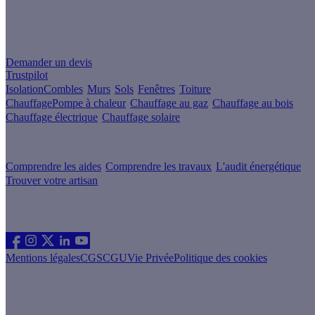
Un projet de rénovation énergétique ?
Demander un devis
Trustpilot
Isolation
Combles
Murs
Sols
Fenêtres
Toiture
Chauffage
Pompe à chaleur
Chauffage au gaz
Chauffage au bois
Chauffage électrique
Chauffage solaire
Votre projet pas à pas
Comprendre les aides
Comprendre les travaux
L'audit énergétique
Trouver votre artisan
Les sites du groupe Effy
Suivez nous
Mentions légales
CGS
CGU
Vie Privée
Politique des cookies