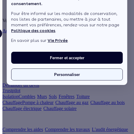
consentement.
Pour être informé sur les modalités de conservation,
nos listes de partenaires, ou mettre à jour à tout
Vous êtes ici :
moment vos préférences, rendez-vous sur notre page
Politique des cookies
.
Accueil
guide
Éclairage
En savoir plus sur
Vie Privée
.
Fermer et accepter
Personnaliser
Un projet de rénovation énergétique ?
Demander un devis
Trustpilot
Isolation
Combles
Murs
Sols
Fenêtres
Toiture
Chauffage
Pompe à chaleur
Chauffage au gaz
Chauffage au bois
Chauffage électrique
Chauffage solaire
Votre projet pas à pas
Comprendre les aides
Comprendre les travaux
L'audit énergétique