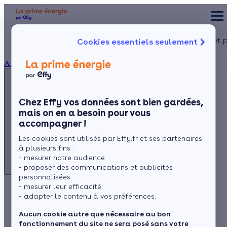
Appelez-nous !
Aides et 
Cookies essentiels seulement
du lundi au vendredi -
Particulier
Artisan / installateur
Entreprise / collectivité
8h à 19h
À propos
3456
Service gratuit
+ prix appel
Prése
Le co
Chez Effy vos données sont bien gardées,
Commen
mais on en a besoin pour vous
Appelez-nous !
accompagner !
du lundi au vendredi - 8h à 19h
Les cookies sont utilisés par Effy.fr et ses partenaires
3456
Service gratuit
à plusieurs fins :
+ prix appel
- mesurer notre audience
- proposer des communications et publicités
personnalisées
- mesurer leur efficacité
Éclairage
- adapter le contenu à vos préférences.
Aucun cookie autre que nécessaire au bon
fonctionnement du site ne sera posé sans votre