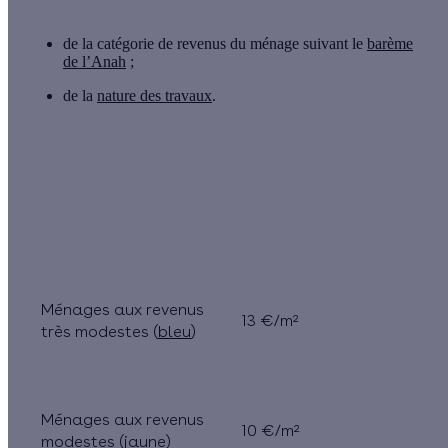
de la
catégorie de revenus
du ménage suivant le
barème
de l’Anah
;
de la
nature des travaux
.
Catégorie de revenu
Montant de l’aide
des ménages
MPR'
Ménages aux revenus
13 €/m²
très modestes (
bleu
)
Ménages aux revenus
10 €/m²
modestes (
jaune
)