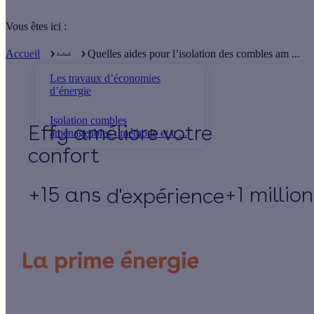
Vous êtes ici :
. . .
Accueil
Quelles aides pour l’isolation des combles am ...
Les travaux d’économies
d’énergie
Isolation combles
Effy
aménageables : méthode et c ...
+15 ans
+1 millio
d'expérience
Un projet de rénovation énergétique ?