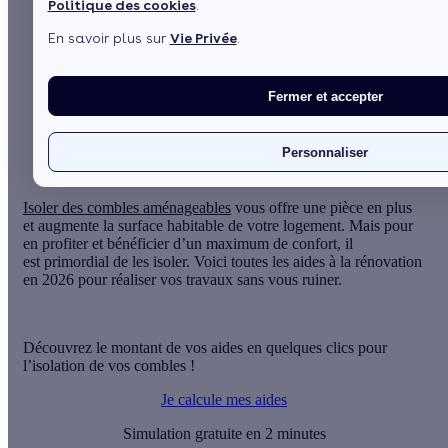
Politique des cookies
.
En savoir plus sur
Vie Privée
.
Sommaire
Quelles sont les aides pour les combles aménageables
en 2026 ?
Fermer et accepter
La prime énergie (CEE) pour isoler des combles
aménageables
Voir plus
Personnaliser
Isoler des combles aménageables
vous offre une pièce en plus
et augmente la surface habitable de votre logement. Mais pour
en profiter et bénéficier d’un maximum de confort, il
est primordial de les isoler. Voici toutes les aides à la rénovation
en 2026 pour réaliser vos travaux sans vous ruiner.
Découvrez le montant de vos aides en quelques clics pour
l’isolation de vos combles !
Je calcule mes aides
Simulation gratuite en 2 minutes