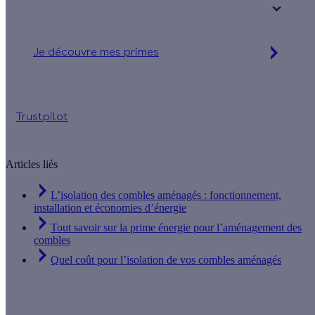
+ de 15 ans
Je découvre mes primes
Simulation gratuite en 2 minutes
Trustpilot
Articles liés
L’isolation des combles aménagés : fonctionnement,
installation et économies d’énergie
Tout savoir sur la prime énergie pour l’aménagement des
combles
Quel coût pour l’isolation de vos combles aménagés