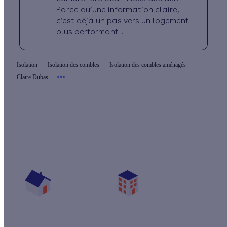
Parce qu’une information claire,
c’est déjà un pas vers un logement
plus performant !
Isolation
Isolation des combles
Isolation des combles aménagés
Claire Dubas
Quelles aides pour isoler mes combles
aménagés ?
Vos travaux concernent :
Une maison
Un appartement
Votre logement a été construit :