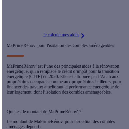
L'isolation des combles aménageables permet de gagner une
pièce de vie supplémentaire et d'augmenter la valeur de votre
logement. En plus, vous pouvez
obtenir une Prime Effy
pour
vos travaux ! Testez notre simulateur gratuit.
Je calcule mes aides
MaPrimeRénov' pour l'isolation des combles aménageables
MaPrimeRénov’ est l’une des principales aides à la rénovation
énergétique, qui a remplacé le crédit d’impôt pour la transition
énergétique (CITE) en 2020. Elle est attribuée par l’Anah aux
propriétaires occupants comme aux propriétaires bailleurs
, pour
financer des travaux améliorant la performance énergétique de
leur logement, dont
l’isolation des combles aménageables
.
Quel est le montant de MaPrimeRénov' ?
Le montant de MaPrimeRénov' pour l'isolation des combles
aménagés dépend :