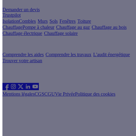
Demander un devis
Trustpilot
Isolation
Combles
Murs
Sols
Fenêtres
Toiture
Chauffage
Pompe à chaleur
Chauffage au gaz
Chauffage au bois
Chauffage électrique
Chauffage solaire
Votre projet pas à pas
Comprendre les aides
Comprendre les travaux
L'audit énergétique
Trouver votre artisan
Les sites du groupe Effy
Suivez nous
Mentions légales
CGS
CGU
Vie Privée
Politique des cookies