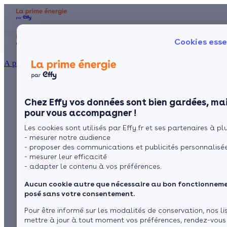
Aides et primes
Chauffage
I
Cookies esse
Particulier
Artisan / installateur
Entreprise / collectivité
À propos
Quelles aides pour
Présentation
Poêle à 
Le concept
Chez Effy vos données sont bien gardées, mai
Poêle à 
Comment l'obtenir ?
l’isolation des
pour vous accompagner !
Les cookies sont utilisés par Effy.fr et ses partenaires à plus
combles
- mesurer notre audience
- proposer des communications et publicités personnalisé
aménageables en
- mesurer leur efficacité
- adapter le contenu à vos préférences.
2026 ?
Aucun cookie autre que nécessaire au bon fonctionnemen
posé sans votre consentement.
Pour être informé sur les modalités de conservation, nos li
par
Claire Dubas
6 min de lecture
mettre à jour à tout moment vos préférences, rendez-vous