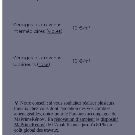
Ménages aux revenus
10 €/m²
intermédiaires (
violet
)
Ménages aux revenus
10 €/m²
supérieurs (
rose
)
💡 Notre conseil :
si vous souhaitez réaliser plusieurs
travaux chez vous dont l’isolation des vos combles
aménageables, optez pour le Parcours accompagne de
MaPrimeRénov'. En
rénovation d’ampleur
le
dispositif
MaPrimeRénov'
de l’Anah finance jusqu'à
80 %
du
coût global des travaux.