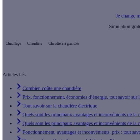
L’installation d’une chaudière à pellets est éligible à la Pri
Je change m
Simulation grat
Chauffage
Chaudière
Chaudière à granulés
Articles liés
Combien coûte une chaudière
Prix, fonctionnement, économies d’énergie, tout savoir sur 
Tout savoir sur la chaudière électrique
Quels sont les principaux avantages et inconvénients de la 
Quels sont les principaux avantages et inconvénients de la c
Fonctionnement, avantages et inconvénients, prix ; tout savo