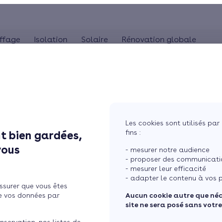
ffage
Isolation
Solaire
Rénovation globale
COMBLES
POMPE À CHALEUR
ISOLA
MaPrimeRénov'
Panneaux solaires
Poêle à granulés
Combles perdus
Audit énergétique
Pompe à chaleur 
Is
La TVA réduite (5,5%)
photovoltaïques
Poêle à bûches
Combles aménageables
Bilan énergétique
Pompe à chaleur 
Is
L'éco-prêt à taux zéro
Système solaire combiné
Isolation toiture-terrasse
Pompe à chaleur
Les cookies sont utilisés par 
Chauffe-eau solaire
fins :
t bien gardées,
ère à pellets ou chaudière
Simuler mon projet
vous
- mesurer notre audience
- proposer des communicatio
- mesurer leur efficacité
- adapter le contenu à vos p
ssurer que vous êtes
e vos données par
Aucun cookie autre que né
site ne sera posé sans votr