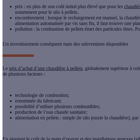
prix
: en plus de son coût initial plus élevé que pour les
chaudiè
notamment pour le silo à pellets.
encombrement
: lorsque le rechargement est manuel, la chaudièr
alimentation automatisée par vis sans fin, il faut trouver une plac
pollution
: la combustion de pellets émet des particules fines. Pou
Un investissement conséquent mais des subventions disponibles
Le
prix d’achat d’une chaudière à pellets
, globalement supérieur à celu
de plusieurs facteurs :
technologie de combustion;
renommée du fabricant;
possibilité d’utiliser plusieurs combustibles;
production de l’eau chaude sanitaire;
alimentation en pellets : simple (le silo jouxte la chaudière), par
En ajoutant le
coût de la main d’œuvre
et des installations annexes (s