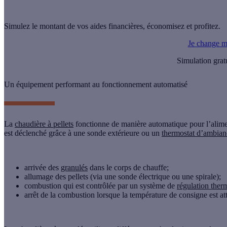
Simulez le montant de vos aides financières, économisez et profitez.
Je change m
Simulation grat
Un équipement performant au fonctionnement automatisé
La
chaudière à pellets
fonctionne de manière automatique pour l’alimen
est déclenché grâce à une
sonde extérieure
ou un
thermostat d’ambian
arrivée des
granulés
dans le corps de chauffe;
allumage des pellets (via une sonde électrique ou une spirale);
combustion qui est contrôlée par un système de
régulation ther
arrêt de la combustion lorsque la température de consigne est att