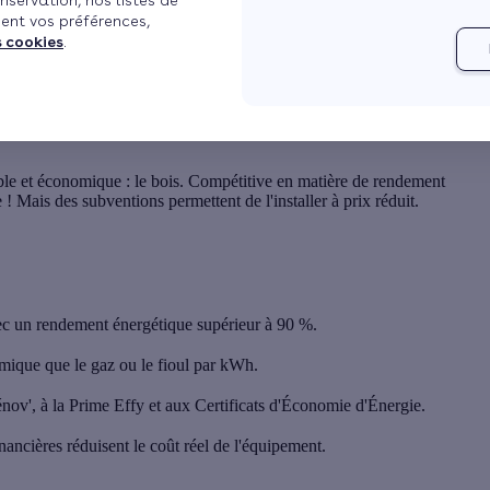
nservation, nos listes de
ent vos préférences,
s cookies
.
le et économique : le bois. Compétitive en matière de rendement
! Mais des subventions permettent de l'installer à prix réduit.
c un rendement énergétique supérieur à 90 %.
mique que le gaz ou le fioul par kWh.
énov', à la Prime Effy et aux Certificats d'Économie d'Énergie.
nancières réduisent le coût réel de l'équipement.