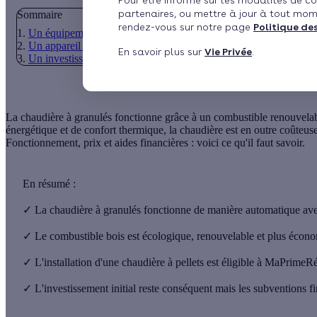
Pour être informé sur les modalités de co
partenaires, ou mettre à jour à tout mom
Sommaire
rendez-vous sur notre page
Politique de
Un équipement performant au fonctionnement automatisé
Un appareil écologique et économique mais coûteux
En savoir plus sur
Vie Privée
.
Un investissement conséquent mais des subventions disponibles
La chaudière à granulés fonctionne grâce à un combustible renouvelab
énergétique et de confort thermique, la chaudière est en outre coûteuse 
Fonctionnement, prix et aides financières : voici ce qu'il faut savoir.
En résumé :
✓
La chaudière à granulés fonctionne de manière automatique ave
✓
Le combustible bois est écologique, renouvelable et plus écono
✓
L'installation d'une chaudière à pellets est éligible à MaPrimeR
✓
L'investissement initial reste conséquent mais les subventions fi