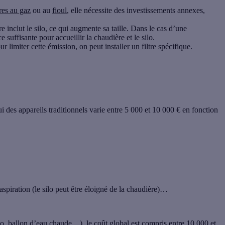
res au gaz
ou au
fioul
, elle nécessite des investissements annexes,
e inclut le silo, ce qui augmente sa taille. Dans le cas d’une
e suffisante pour accueillir la chaudière et le silo.
r limiter cette émission, on peut installer un filtre spécifique.
i des appareils traditionnels varie entre 5 000 et 10 000 € en fonction
 aspiration (le silo peut être éloigné de la chaudière)…
ilo, ballon d’eau chaude…), le coût global est compris entre 10 000 et