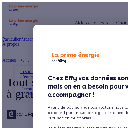
Aides et primes
Chau
Particulier
Artisan / installateur
Entreprise / collectivité
À propos
Présentation
Le concept
Accueil
. . .
Tout savoir sur la chaudière à pellets ou cha ...
Comment l'obtenir ?
Les travaux d’économies
d’énergie
Chez Effy vos données son
Tout savoir sur la chaudi
mais on en a besoin pour 
Découvrez tous les types de
à granulés
accompagner !
chaudières
Avant de poursuivre, nous voulons nous a
d’accord pour nous partager certaines d
par
L’équipe de rédaction
4 min de lecture
l’utilisation de cookies.