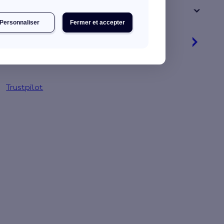
+ de 15 ans
Personnaliser
Fermer et accepter
Je découvre mes primes
Jusqu'à 1 569 € d'aides financières
Trustpilot