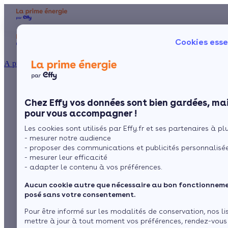
Aides et primes
Chauffage
I
Cookies esse
Particulier
Artisan / installateur
Entreprise / collectivité
À propos
Comparatif entre une
Présentation
Poêle à 
Le concept
Chez Effy vos données sont bien gardées, mai
Poêle à 
Comment l'obtenir ?
chaudière au fioul et
pour vous accompagner !
Les cookies sont utilisés par Effy.fr et ses partenaires à plus
une chaudière à
- mesurer notre audience
- proposer des communications et publicités personnalisé
granulés
- mesurer leur efficacité
- adapter le contenu à vos préférences.
Aucun cookie autre que nécessaire au bon fonctionnemen
par
L’équipe de rédaction
4 min de lecture
posé sans votre consentement.
Pour être informé sur les modalités de conservation, nos li
mettre à jour à tout moment vos préférences, rendez-vous