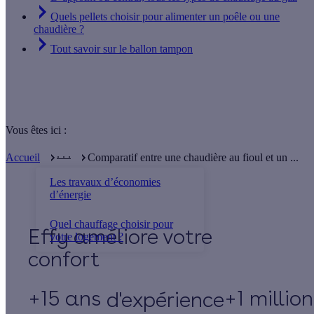
Quels pellets choisir pour alimenter un poêle ou une
chaudière ?
Tout savoir sur le ballon tampon
Vous êtes ici :
. . .
Accueil
Comparatif entre une chaudière au fioul et un ...
Les travaux d’économies
d’énergie
Quel chauffage choisir pour
Effy
votre logement ?
+15 ans
+1 millio
d'expérience