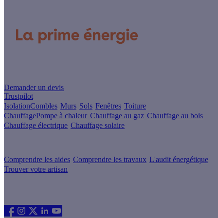
Un projet de rénovation énergétique ?
Demander un devis
Trustpilot
Isolation
Combles
Murs
Sols
Fenêtres
Toiture
Chauffage
Pompe à chaleur
Chauffage au gaz
Chauffage au bois
Chauffage électrique
Chauffage solaire
Votre projet pas à pas
Comprendre les aides
Comprendre les travaux
L'audit énergétique
Trouver votre artisan
Les sites du groupe Effy
Suivez nous