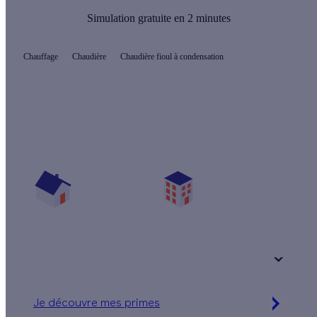
Simulation gratuite en 2 minutes
Chauffage
Chaudière
Chaudière fioul à condensation
Quelles aides pour ma chaudière à granulés ?
Vos travaux concernent :
Une maison
Un appartement
Votre logement a été construit :
+ de 15 ans
Je découvre mes primes