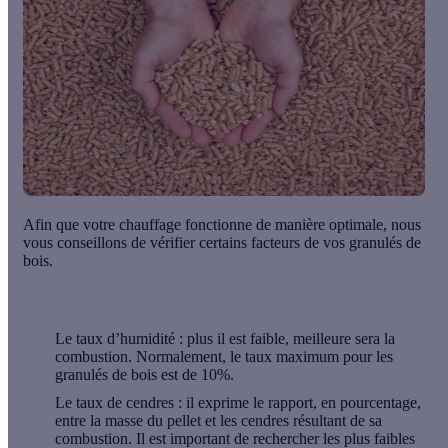
Afin que votre chauffage fonctionne de manière optimale, nous
vous conseillons de vérifier certains facteurs de vos granulés de
bois.
Le taux d’humidité
: plus il est faible, meilleure sera la
combustion. Normalement, le taux maximum pour les
granulés de bois est de 10%.
Le taux de cendres
: il exprime le rapport, en pourcentage,
entre la masse du pellet et les cendres résultant de sa
combustion. Il est important de rechercher les plus faibles