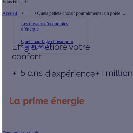
Vous êtes ici :
. . .
Accueil
Quels pellets choisir pour alimenter un poêle ...
Les travaux d’économies
d’énergie
Quel chauffage choisir pour
Effy
votre logement ?
+15 ans
+1 millio
d'expérience
Un projet de rénovation énergétique ?
Demander un devis