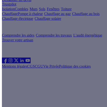
Trustpilot
Isolation
Combles
Murs
Sols
Fenêtres
Toiture
Chauffage
Pompe à chaleur
Chauffage au gaz
Chauffage au bois
Chauffage électrique
Chauffage solaire
Votre projet pas à pas
Comprendre les aides
Comprendre les travaux
L'audit énergétique
Trouver votre artisan
Les sites du groupe Effy
Suivez nous
Mentions légales
CGS
CGU
Vie Privée
Politique des cookies