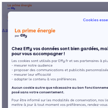
Aides et primes
Chauffage
I
Cookies esse
Particulier
Artisan / installateur
Entreprise / collectivité
À propos
Quels pellets choisir
Présentation
Poêle à 
Le concept
Chez Effy vos données sont bien gardées, mai
Poêle à 
Comment l'obtenir ?
pour alimenter un
pour vous accompagner !
Les cookies sont utilisés par Effy.fr et ses partenaires à plus
poêle ou une
- mesurer notre audience
- proposer des communications et publicités personnalisé
chaudière ?
- mesurer leur efficacité
- adapter le contenu à vos préférences.
Aucun cookie autre que nécessaire au bon fonctionnemen
par
L’équipe de rédaction
4 min de lecture
posé sans votre consentement.
Pour être informé sur les modalités de conservation, nos li
mettre à jour à tout moment vos préférences, rendez-vous