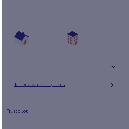
Quelles aides pour mon poêle à granulés ?
Vos travaux concernent :
Une maison
Un appartement
Votre logement a été construit :
+ de 15 ans
Je découvre mes primes
Simulation gratuite en 2 minutes
Trustpilot