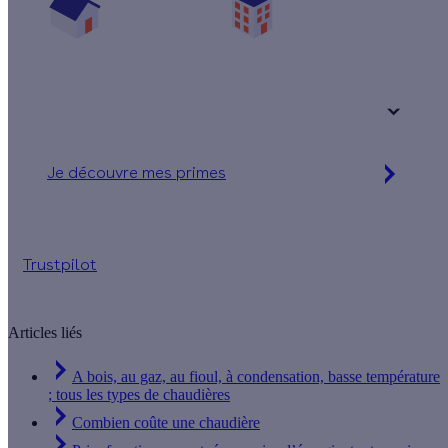
Une maison
Un appartement
Votre logement a été construit :
+ de 15 ans
Je découvre mes primes
Jusqu’à 6 672 € d'aides financières
Trustpilot
Articles liés
A bois, au gaz, au fioul, à condensation, basse température
; tous les types de chaudières
Combien coûte une chaudière