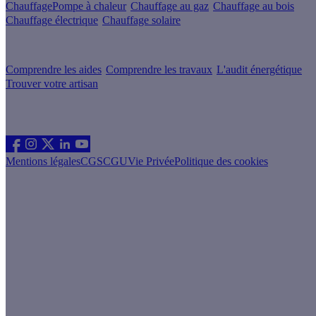
Chauffage
Pompe à chaleur
Chauffage au gaz
Chauffage au bois
Chauffage électrique
Chauffage solaire
Votre projet pas à pas
Comprendre les aides
Comprendre les travaux
L'audit énergétique
Trouver votre artisan
Les sites du groupe Effy
Suivez nous
Mentions légales
CGS
CGU
Vie Privée
Politique des cookies