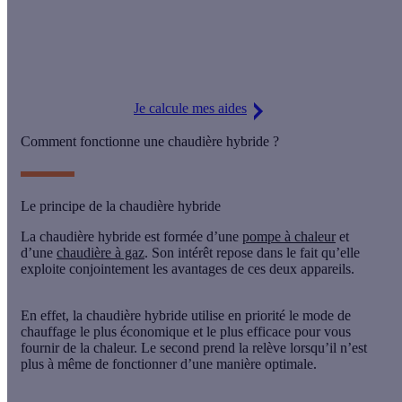
C'est le moment de passer à la pompe à chaleur pour réduire
vos factures. Profitez d'
aides jusqu'à 10 800 €
pour réduire
votre devis !
Je calcule mes aides
Comment fonctionne une chaudière hybride ?
Le principe de la chaudière hybride
La chaudière hybride est formée d’une
pompe à chaleur
et
d’une
chaudière à gaz
. Son intérêt repose dans le fait qu’elle
exploite conjointement les avantages de ces deux appareils.
En effet, la chaudière hybride utilise en priorité le
mode de
chauffage
le plus
économique
et le plus
efficace
pour vous
fournir de la chaleur. Le second prend la
relève
lorsqu’il n’est
plus à même de fonctionner d’une
manière optimale
.