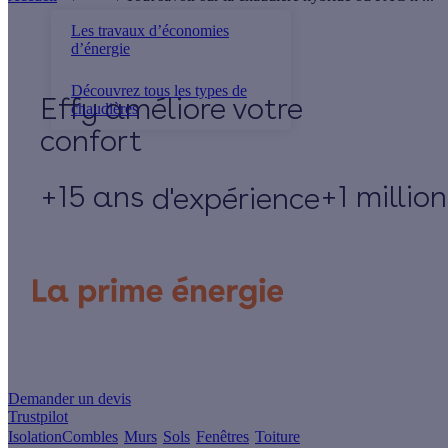
Les travaux d’économies
d’énergie
Découvrez tous les types de
Effy
chaudières
+15 ans
+1 millio
d'expérience
Un projet de rénovation énergétique ?
Demander un devis
Trustpilot
Isolation
Combles
Murs
Sols
Fenêtres
Toiture