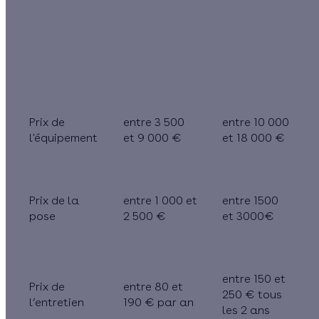
Éléments à
Chaudière
intégrer au
gaz à
PAC air-eau
budget
condensation
Prix de
entre 3 500
entre 10 000
l'équipement
et 9 000 €
et 18 000 €
Prix de la
entre 1 000 et
entre 1500
pose
2 500 €
et 3000€
entre 150 et
Prix de
entre 80 et
250 € tous
l’entretien
190 € par an
les 2 ans