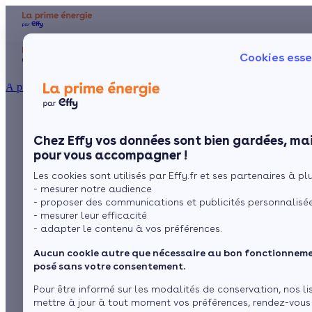
Aides et primes
Chauffage
I
Cookies esse
Particulier
Artisan / installateur
Entreprise / collectivité
À propos
Tout savoir sur la
Présentation
Poêle à 
Le concept
Chez Effy vos données sont bien gardées, mai
Poêle à 
Comment l'obtenir ?
chaudière hybride ou
pour vous accompagner !
Les cookies sont utilisés par Effy.fr et ses partenaires à plus
PAC hybride
- mesurer notre audience
- proposer des communications et publicités personnalisé
- mesurer leur efficacité
- adapter le contenu à vos préférences.
par
Marina
6 min de lecture
Aucun cookie autre que nécessaire au bon fonctionnemen
posé sans votre consentement.
Sommaire
Pour être informé sur les modalités de conservation, nos li
mettre à jour à tout moment vos préférences, rendez-vous
Qu’est-ce qu’une chaudière hybride ?