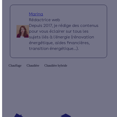
Marina
Rédactrice web
Depuis 2017, je rédige des contenus
pour vous éclairer sur tous les
sujets liés à l'énergie (rénovation
énergétique, aides financières,
transition énergétique...).
Chauffage
Chaudière
Chaudière hybride
Quelles sont les aides pour ma pompe à
chaleur hybride ?
Vos travaux concernent :