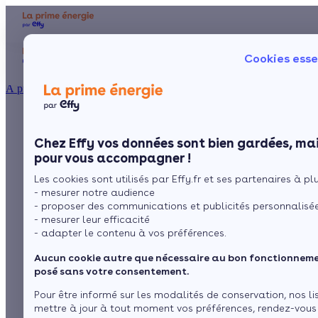
Aides et primes
Chauffage
I
Cookies esse
Particulier
Artisan / installateur
Entreprise / collectivité
À propos
Chauffage par
Présentation
Poêle à 
Le concept
Chez Effy vos données sont bien gardées, mai
Poêle à 
Comment l'obtenir ?
géothermie : puiser
pour vous accompagner !
Les cookies sont utilisés par Effy.fr et ses partenaires à plus
l’énergie du sol
- mesurer notre audience
- proposer des communications et publicités personnalisé
- mesurer leur efficacité
- adapter le contenu à vos préférences.
par
L’équipe de rédaction
8 min de lecture
Aucun cookie autre que nécessaire au bon fonctionnemen
posé sans votre consentement.
Sommaire
Pour être informé sur les modalités de conservation, nos li
mettre à jour à tout moment vos préférences, rendez-vous
Qu’est ce que la géothermie ?