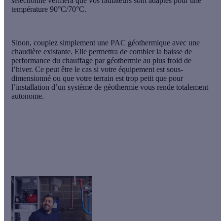
sélectionné vérifiera que vos radiateurs sont adaptés pour une
température 90°C/70°C.
Sinon,
couplez simplement une PAC géothermique avec une
chaudière existante.
Elle permettra de combler la baisse de
performance du chauffage par géothermie au plus froid de
l’hiver. Ce peut être le cas si votre équipement est sous-
dimensionné ou que votre terrain est trop petit que pour
l’installation d’un système de géothermie vous rende totalement
autonome.
😲
Le saviez-vous ?
Si votre terrain ne vous permet pas
l'installation d'une PAC géothermique, la PAC air-eau
peut vous faire économiser jusqu'à 1000€ par an !