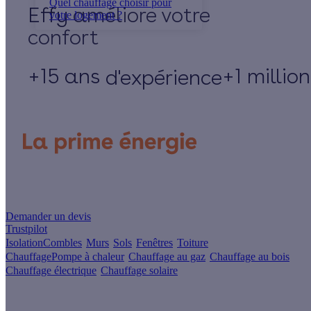
Quel chauffage choisir pour
Effy
votre logement ?
+15 ans
+1 millio
d'expérience
Un projet de rénovation énergétique ?
Demander un devis
Trustpilot
Isolation
Combles
Murs
Sols
Fenêtres
Toiture
Chauffage
Pompe à chaleur
Chauffage au gaz
Chauffage au bois
Chauffage électrique
Chauffage solaire
Votre projet pas à pas