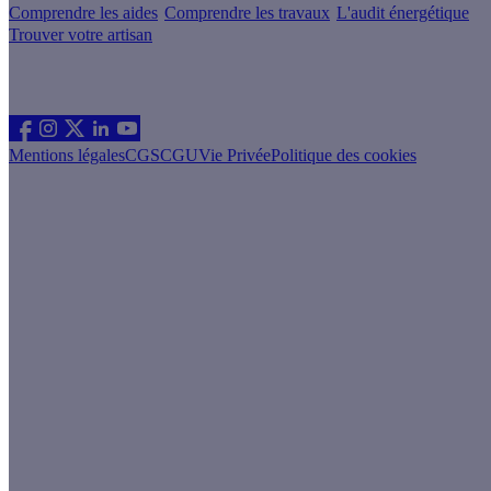
Comprendre les aides
Comprendre les travaux
L'audit énergétique
Trouver votre artisan
Les sites du groupe Effy
Suivez nous
Mentions légales
CGS
CGU
Vie Privée
Politique des cookies