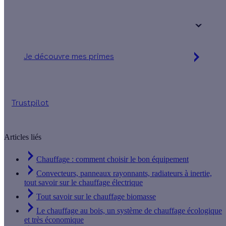
Votre logement a été construit :
+ de 15 ans
Je découvre mes primes
Jusqu'à 16 200 € d'aides financières
Trustpilot
Articles liés
Chauffage : comment choisir le bon équipement
Convecteurs, panneaux rayonnants, radiateurs à inertie,
tout savoir sur le chauffage électrique
Tout savoir sur le chauffage biomasse
Le chauffage au bois, un système de chauffage écologique
et très économique