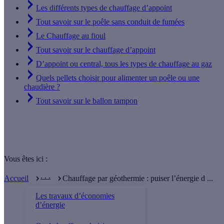
Les différents types de chauffage d’appoint
Tout savoir sur le poêle sans conduit de fumées
Le Chauffage au fioul
Tout savoir sur le chauffage d’appoint
D’appoint ou central, tous les types de chauffage au gaz
Quels pellets choisir pour alimenter un poêle ou une
chaudière ?
Tout savoir sur le ballon tampon
Vous êtes ici :
. . .
Accueil
Chauffage par géothermie : puiser l’énergie d ...
Les travaux d’économies
d’énergie