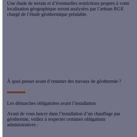
Une étude de terrain et d’éventuelles restrictions propres à votre
localisation géographique seront analysées par l’artisan RGE
chargé de l’étude géothermique préalable.
🧐
Le saviez-vous ?
En aquathermie, le principe de
fonctionnement est similaire à la géothermie, à la
différence que la chaleur est captée dans l’eau des
nappes souterraines. Les capteurs sont positionnés dans
des puits forés à 100 mètres de profondeur.
À quoi penser avant d’entamer des travaux de géothermie ?
Les démarches obligatoires avant l’installation
Avant de vous lancer dans l’installation d’un chauffage par
géothermie, veillez à respecter certaines obligations
administratives :