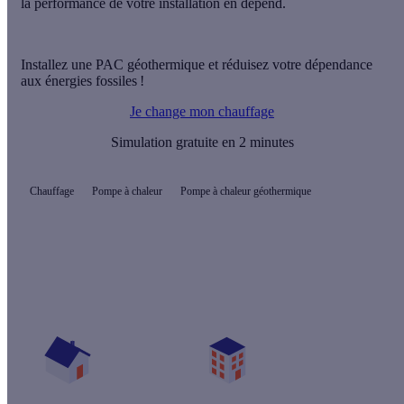
la performance de votre installation en dépend.
Installez une PAC géothermique et réduisez votre dépendance
aux énergies fossiles !
Je change mon chauffage
Simulation gratuite en 2 minutes
Chauffage
Pompe à chaleur
Pompe à chaleur géothermique
Quelles aides pour ma pompe à chaleur ?
Vos travaux concernent :
Une maison
Un appartement