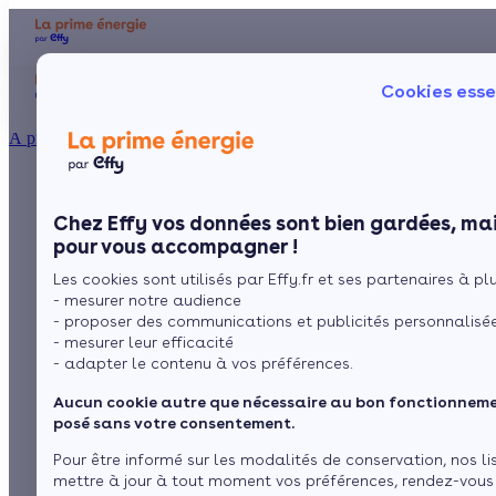
Aides et primes
Chauffage
I
Cookies esse
Particulier
Artisan / installateur
Entreprise / collectivité
À propos
Zoom sur les deux
Présentation
Poêle à 
Le concept
Chez Effy vos données sont bien gardées, mai
Poêle à 
Comment l'obtenir ?
solutions de
pour vous accompagner !
Les cookies sont utilisés par Effy.fr et ses partenaires à plus
chauffage
- mesurer notre audience
- proposer des communications et publicités personnalisé
considérées comme
- mesurer leur efficacité
- adapter le contenu à vos préférences.
les plus économiques
Aucun cookie autre que nécessaire au bon fonctionnemen
posé sans votre consentement.
Pour être informé sur les modalités de conservation, nos li
par
L’équipe de rédaction
4 min de lecture
mettre à jour à tout moment vos préférences, rendez-vous