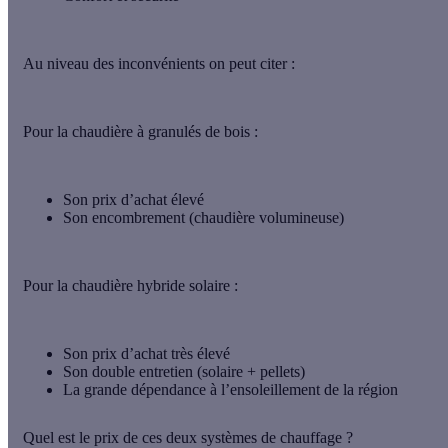
Au niveau des inconvénients on peut citer :
Pour la chaudière à granulés de bois
:
Son prix d’achat élevé
Son encombrement (chaudière volumineuse)
Pour la chaudière hybride solaire
:
Son prix d’achat très élevé
Son double entretien (solaire + pellets)
La grande dépendance à l’ensoleillement de la région
Quel est le prix de ces deux systèmes de chauffage ?