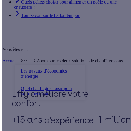
Quels pellets choisir pour alimenter un poêle ou une
chaudière ?
Tout savoir sur le ballon tampon
Vous êtes ici :
. . .
Accueil
Zoom sur les deux solutions de chauffage cons ...
Les travaux d’économies
d’énergie
Quel chauffage choisir pour
Effy
votre logement ?
+15 ans
+1 millio
d'expérience