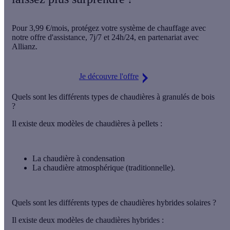
Pour
3,99 €/mois
, protégez votre système de chauffage avec
notre offre d'assistance,
7j/7 et 24h/24
, en partenariat avec
Allianz.
Je découvre l'offre
Quels sont les différents types de chaudières à granulés de bois
?
Il existe deux modèles de chaudières à pellets :
La chaudière à condensation
La chaudière atmosphérique (traditionnelle).
Quels sont les différents types de chaudières hybrides solaires ?
Il existe deux modèles de chaudières hybrides :