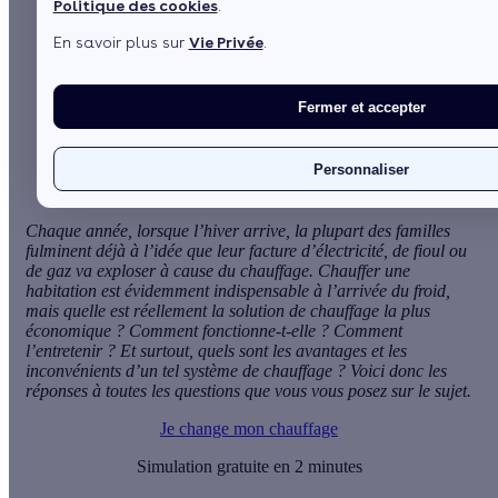
Politique des cookies
.
En savoir plus sur
Vie Privée
.
Sommaire
La chaudière à granulés de bois et la chaudière hybride
solaire des solutions très économiques
Fermer et accepter
Avantages et inconvénients de ces deux systèmes de
chauffage
Voir plus
Personnaliser
Chaque année, lorsque l’hiver arrive, la plupart des familles
fulminent déjà à l’idée que leur facture d’électricité, de fioul ou
de gaz va exploser à cause du
chauffage
. Chauffer une
habitation est évidemment indispensable à l’arrivée du froid,
mais quelle est réellement la
solution de chauffage la plus
économique
? Comment fonctionne-t-elle ? Comment
l’entretenir ? Et surtout, quels sont les avantages et les
inconvénients d’un tel système de chauffage ? Voici donc les
réponses à toutes les questions que vous vous posez sur le sujet.
Je change mon chauffage
Simulation gratuite en 2 minutes