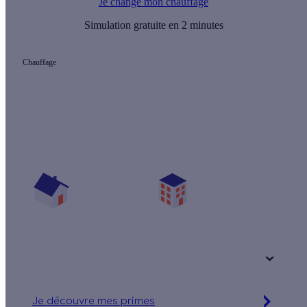
Je change mon chauffage
Simulation gratuite en 2 minutes
Chauffage
Quelles aides pour mon projet chauffage ?
Vos travaux concernent :
Une maison
Un appartement
Votre logement a été construit :
+ de 15 ans
Je découvre mes primes