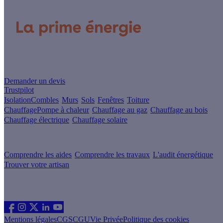
Un projet de rénovation énergétique ?
Demander un devis
Trustpilot
Isolation
Combles
Murs
Sols
Fenêtres
Toiture
Chauffage
Pompe à chaleur
Chauffage au gaz
Chauffage au bois
Chauffage électrique
Chauffage solaire
Votre projet pas à pas
Comprendre les aides
Comprendre les travaux
L'audit énergétique
Trouver votre artisan
Les sites du groupe Effy
Suivez nous
Mentions légales
CGS
CGU
Vie Privée
Politique des cookies