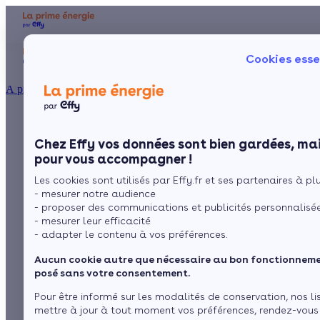
Aides et primes
Chauffage
I
Cookies esse
Particulier
Artisan / installateur
Entreprise / collectivité
À propos
L’isolation du sol,
Présentation
Poêle à 
Le concept
Chez Effy vos données sont bien gardées, mai
Poêle à 
Comment l'obtenir ?
travaux éligible au
pour vous accompagner !
Les cookies sont utilisés par Effy.fr et ses partenaires à plus
crédit d’impôt
- mesurer notre audience
- proposer des communications et publicités personnalisé
transition énergétique
- mesurer leur efficacité
- adapter le contenu à vos préférences.
Aucun cookie autre que nécessaire au bon fonctionnemen
par
L’équipe de rédaction
4 min de lecture
posé sans votre consentement.
Pour être informé sur les modalités de conservation, nos li
mettre à jour à tout moment vos préférences, rendez-vous