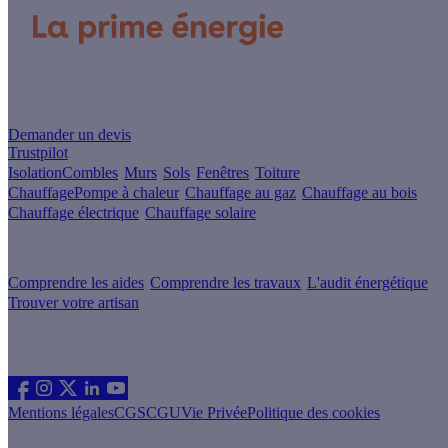
Un projet de rénovation énergétique ?
Demander un devis
Trustpilot
Isolation
Combles
Murs
Sols
Fenêtres
Toiture
Chauffage
Pompe à chaleur
Chauffage au gaz
Chauffage au bois
Chauffage électrique
Chauffage solaire
Votre projet pas à pas
Comprendre les aides
Comprendre les travaux
L'audit énergétique
Trouver votre artisan
Les sites du groupe Effy
Suivez nous
Mentions légales
CGS
CGU
Vie Privée
Politique des cookies