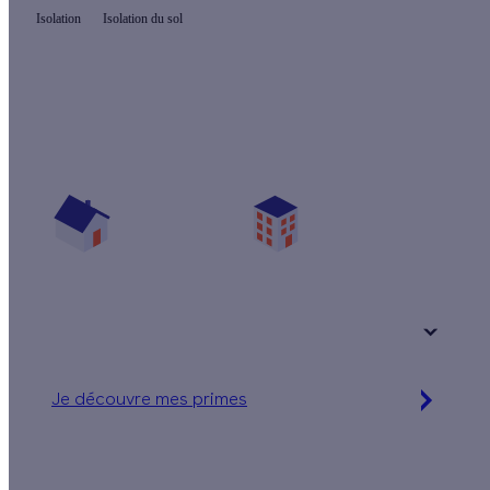
Isolation
Isolation du sol
Quelles aides pour isoler mon sol ?
Vos travaux concernent :
Une maison
Un appartement
Votre logement a été construit :
+ de 15 ans
Je découvre mes primes
Simulation gratuite en 2 minutes