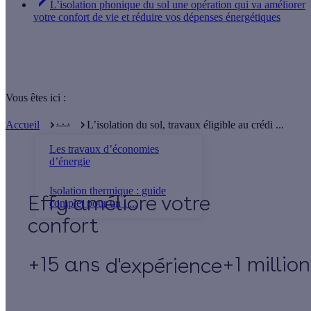
L’isolation phonique du sol une opération qui va améliorer
votre confort de vie et réduire vos dépenses énergétiques
Vous êtes ici :
. . .
Accueil
L’isolation du sol, travaux éligible au crédi ...
Les travaux d’économies
d’énergie
Isolation thermique : guide
Effy
complet pour un l ...
+15 ans
+1 millio
d'expérience