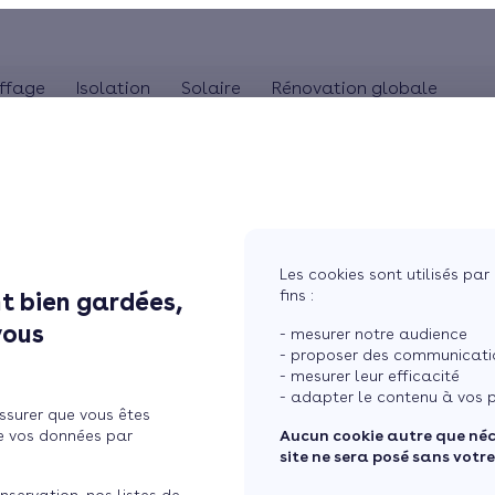
ffage
Isolation
Solaire
Rénovation globale
COMBLES
POMPE À CHALEUR
ISOLA
MaPrimeRénov'
Panneaux solaires
Poêle à granulés
Combles perdus
Audit énergétique
Pompe à chaleur 
Is
La TVA réduite (5,5%)
photovoltaïques
Poêle à bûches
Combles aménageables
Bilan énergétique
Pompe à chaleur 
Is
L'éco-prêt à taux zéro
Système solaire combiné
Isolation toiture-terrasse
Pompe à chaleur
Les cookies sont utilisés par 
Chauffe-eau solaire
fins :
t bien gardées,
 réduire de 30% vos
Simuler mon projet
vous
- mesurer notre audience
- proposer des communicatio
- mesurer leur efficacité
- adapter le contenu à vos p
ssurer que vous êtes
e vos données par
Aucun cookie autre que né
site ne sera posé sans votr