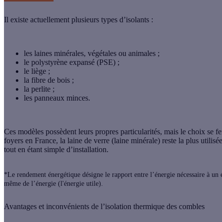
Il existe actuellement plusieurs types d’isolants :
les laines minérales, végétales ou animales ;
le polystyrène expansé (PSE) ;
le liège ;
la fibre de bois ;
la perlite ;
les panneaux minces.
Ces modèles possèdent leurs propres particularités, mais le choix se fer
foyers en France, la
laine de verre
(laine minérale) reste la plus utilis
tout en étant simple d’installation.
*Le rendement énergétique désigne le rapport entre l’énergie nécessaire à un é
même de l’énergie (l'énergie utile).
Avantages et inconvénients de l’isolation thermique des combles