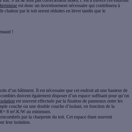
 toit. S’ils ne sont pas correctement isolés, c’est à travers ces endroits
 thermique
est donc un investissement nécessaire qui contribuera à
e chaleur par le toit seront réduites en hiver tandis que le
rmaud !
 toits d’un bâtiment. Il est nécessaire que cet endroit ait une hauteur de
s combles doivent également disposer d’un espace suffisant pour qu’on
isolation
est souvent effectuée par la fixation de panneaux entre les
imple couche ou une double couche d’isolant, en fonction de la
 de R= 8 m².K/W au minimum.
op encombrés par la charpente du toit. Cet espace étant souvent
ur leur isolation.