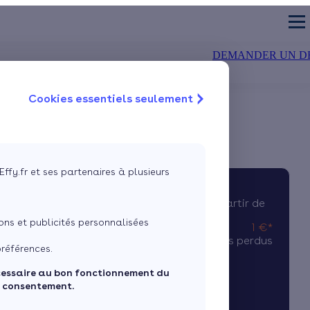
DEMANDER UN D
Cookies essentiels seulement
TION DES MURS
CHAUDIÈRE
air-eau
olation extérieure
Chaudière à condensation
Isolation du sol
air-air
olation intérieure
Chaudière à bûches
Isolation des fenêtre
 géothermique
Chaudière à granulés
VMC double flux
Effy.fr et ses partenaires à plusieurs
Estimez mes aides
Profitez de notre offre d'isolation à partir de
ns et publicités personnalisées
1 €*
pour vos combles perdus
références.
cessaire au bon fonctionnement du
J'isole mes combles pour 1 €*
e consentement.
Simulation gratuite en 2 minutes