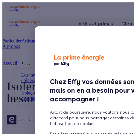
Aides et primes
Chau
Particulier
Artisan / installateur
Entreprise / collectivité
À propos
Présentation
Le concept
Accueil
. . .
Isoler vos combles pour réduire de 30% vos be ...
Comment l'obtenir ?
Les travaux d’économies
d’énergie
Chez Effy vos données son
Isoler vos combles pour
mais on en a besoin pour 
Isolation thermique : guide
besoins en chauffage
accompagner !
complet pour un l ...
Avant de poursuivre, nous voulons nous a
d’accord pour nous partager certaines d
par
L’équipe de rédaction
5 min de lecture
l’utilisation de cookies.