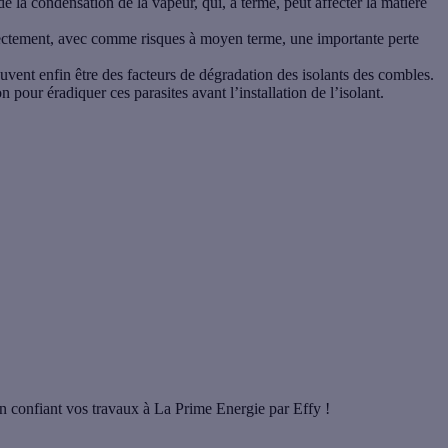
 la condensation de la vapeur, qui, à terme, peut affecter la matière
orrectement, avec comme risques à moyen terme, une importante perte
euvent enfin être des facteurs de dégradation des isolants des combles.
on pour éradiquer ces parasites avant l’installation de l’isolant.
 en confiant vos travaux à La Prime Energie par Effy !