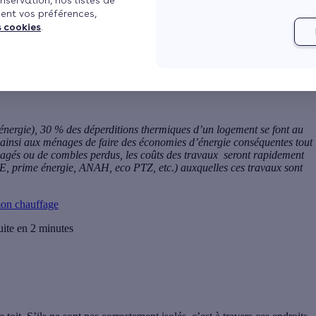
nservation, nos listes de
ent vos préférences,
s cookies
.
Voir plus
énergie), 30 % des
déperditions thermiques
d’un logement se font au
it ainsi aux ménages de faire des économies d’énergie conséquentes tout
agés
ou de
combles perdus
, les coûts des travaux seront rapidement
TE,
prime énergie
, ANAH, eco PTZ, etc.) auxquelles ces travaux sont
on chauffage
uite en 2 minutes