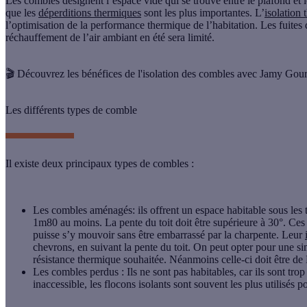
Les
combles
désignent l’espace vide qui se trouve entre le plafond et le
que les
déperditions thermiques
sont les plus importantes. L’
isolation
l’optimisation de la performance thermique de l’habitation. Les fuites d
réchauffement de l’air ambiant en été sera limité.
🎬 Découvrez les bénéfices de l'isolation des combles avec Jamy Gou
Les différents types de comble
Il existe deux principaux types de combles :
Les combles aménagés
: ils offrent un espace habitable sous les
1m80 au moins. La pente du toit doit être supérieure à 30°. Ce
puisse s’y mouvoir sans être embarrassé par la charpente. Leur
chevrons, en suivant la pente du toit. On peut opter pour une s
résistance thermique souhaitée. Néanmoins celle-ci doit être
Les combles perdus
: Ils ne sont pas habitables, car ils sont tr
inaccessible, les flocons isolants sont souvent les plus utilisés po