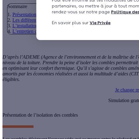
Pour être informé sur les modalités de co
partenaires, ou mettre à jour à tout mom
Sommaire
rendez-vous sur notre page
Politique de
Présentation de l’isolation des combles
Les différents types de comble
En savoir plus sur
Vie Privée
.
L’installation des isolants dans les combles
L’entretien des isolants
D’après l’ADEME (Agence de l’environnement et de la maîtrise de l’
niveau de la toiture. Prendre la peine d’isoler les combles permettra
en optimisant leur confort thermique. Qu’il s’agisse de
combles amén
amortis par les économies réalisées et aussi la multitude d’aides (CI
éligibles.
Je change m
Simulation grat
Présentation de l’isolation des combles