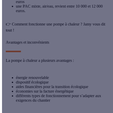
euros
une PAC mixte, air/eau, revient entre 10 000 et 12 000
euros.
👉
Comment fonctionne une pompe à chaleur ? Jamy vous dit
tout !
Avantages et inconvénients
La pompe à chaleur a plusieurs avantages :
énergie renouvelable
dispositif écologique
aides financières pour la transition écologique
économies sur la facture énergétique
différents types de fonctionnement pour s’adapter aux
exigences du chantier