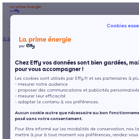
Aides et primes
Chauffage
I
Cookies esse
Particulier
Artisan / installateur
Entreprise / collectivité
À propos
Prime énergie pour la
Présentation
Poêle à 
Le concept
Chez Effy vos données sont bien gardées, mai
Poêle à 
Comment l'obtenir ?
pompe à chaleur
pour vous accompagner !
Les cookies sont utilisés par Effy.fr et ses partenaires à plus
- mesurer notre audience
- proposer des communications et publicités personnalisé
par
L’équipe de rédaction
3 min de lecture
- mesurer leur efficacité
- adapter le contenu à vos préférences.
Aucun cookie autre que nécessaire au bon fonctionnemen
Sommaire
posé sans votre consentement.
La prime énergie : qu’est-ce que c’est ?
Pour être informé sur les modalités de conservation, nos li
L’essentiel à savoir sur la pompe à chaleur
Voir plus
mettre à jour à tout moment vos préférences, rendez-vous