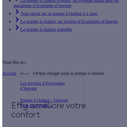
La pompe à chaleur hybride, un système malin pour un
maximum d’économie d’énergie
Tout savoir sur la pompe à chaleur à 1 euro
La pompe à chaleur, un vecteur d’économies d’énergie
La pompe à chaleur gainable
Vous êtes ici :
. . .
Accueil
Prime énergie pour la pompe à chaleur
Les travaux d’économies
d’énergie
Pompe à chaleur : l'énergie
Effy
verte pour votre ...