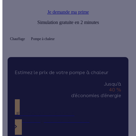
l’installation d’une pompe à chaleur.
Je demande ma prime
Simulation gratuite en 2 minutes
Chauffage
Pompe à chaleur
Estimez le prix de votre pompe à chaleur
Jusqu'à
40 %
d'économies d'énergie
JE DÉCOUVRE MES PRIMES
Simulation gratuite en 2 minutes