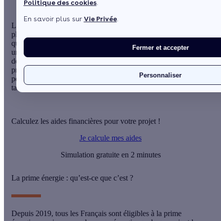
Politique des cookies
.
En savoir plus sur
Vie Privée
.
La
pompe à chaleur
est l’un des dispositifs de chauffage les
plus appréciés aujourd’hui. Encore confidentielle il y a
quelques années, elle connaît un succès croissant. En installant
Fermer et accepter
une PAC, vous pouvez, sous condition, bénéficier du dispositif
de la
prime énergie
, appelée encore prime coup de pouce. Cette
prime est combinable avec d’autres aides, dont le crédit d’impôt
Personnaliser
pour la transition écologique, l’éco PTZ ou encore la TVA à
taux réduit.
Calculez les aides financières pour votre projet !
Je calcule mes aides
Simulation gratuite en 2 minutes
La prime énergie : qu’est-ce que c’est ?
Depuis 2019, tous les Français sont éligibles à la
prime