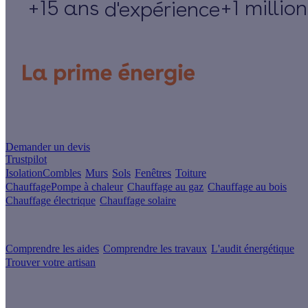
+15 ans
+1 millio
d'expérience
Un projet de rénovation énergétique ?
Demander un devis
Trustpilot
Isolation
Combles
Murs
Sols
Fenêtres
Toiture
Chauffage
Pompe à chaleur
Chauffage au gaz
Chauffage au bois
Chauffage électrique
Chauffage solaire
Votre projet pas à pas
Comprendre les aides
Comprendre les travaux
L'audit énergétique
Trouver votre artisan
Les sites du groupe Effy
Suivez nous