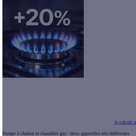
Hausse du prix du gaz ! 🚨
C'est le moment de passer à la pompe à chaleur pour réduire vos factur
Je calcule 
Pompe à chaleur et chaudière gaz : deux approches très différentes