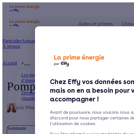
Aides et primes
Chau
Particulier
Artisan / installateur
Entreprise / collectivité
À propos
Présentation
Le concept
Accueil
. . .
Pompe à chaleur ou chaudière : le comparatif
Comment l'obtenir ?
Les travaux d’économies
d’énergie
Chez Effy vos données son
Pompe à chaleur ou chaud
mais on en a besoin pour 
Découvrez tous les types de
accompagner !
chaudières
par
Marina
8 min de lecture
Avant de poursuivre, nous voulons nous a
d’accord pour nous partager certaines d
l’utilisation de cookies.
Sommaire