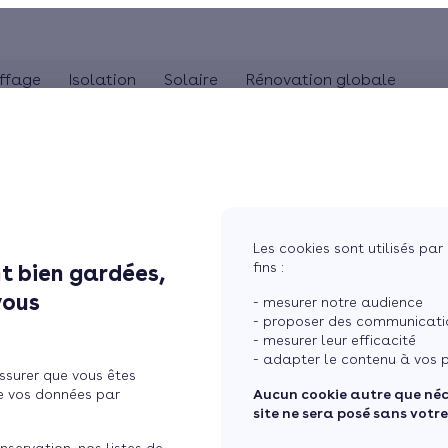
ffage
Isolation
Solaire
Rénovation globale
COMBLES
POMPE À CHALEUR
ISOLA
MaPrimeRénov'
Panneaux solaires
Poêle à granulés
Combles perdus
Audit énergétique
Pompe à chaleur 
Is
La TVA réduite (5,5%)
photovoltaïques
Poêle à bûches
Combles aménageables
Bilan énergétique
Pompe à chaleur 
Is
L'éco-prêt à taux zéro
Système solaire combiné
Isolation toiture-terrasse
Pompe à chaleur
Les cookies sont utilisés par 
Chauffe-eau solaire
fins :
t bien gardées,
ière : le comparatif
Simuler mon projet
vous
- mesurer notre audience
- proposer des communicatio
- mesurer leur efficacité
- adapter le contenu à vos p
ssurer que vous êtes
e vos données par
Aucun cookie autre que né
site ne sera posé sans votr