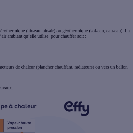
aérothermique
(
air-eau
,
air-air
) ou
géothermique
(sol-eau,
eau-eau
). La
’
air ambiant
qu’elle utilise, pour chauffer soit :
metteurs de chaleur (
plancher chauffant
,
radiateurs
) ou vers un ballon
travaux.