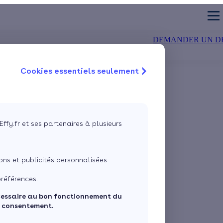
DEMANDER UN D
Cookies essentiels seulement
TION DES MURS
CHAUDIÈRE
air-eau
olation extérieure
Chaudière à condensation
Isolation du sol
air-air
olation intérieure
Chaudière à bûches
Isolation des fenêtre
 géothermique
Chaudière à granulés
VMC double flux
Effy.fr et ses partenaires à plusieurs
Estimez mes aides
Quelles sont les aides pour mon projet ?
ns et publicités personnalisées
Vos travaux concernent :
références.
cessaire au bon fonctionnement du
Une maison
Un appartement
e consentement.
Votre logement a été construit :