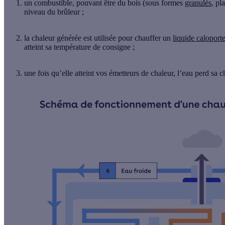
un
combustible
, pouvant être du
bois
(sous formes
granulés
, pl
niveau du brûleur ;
la chaleur générée est utilisée pour chauffer un
liquide caloport
atteint sa température de consigne ;
une fois qu’elle atteint vos émetteurs de chaleur, l’eau perd sa 