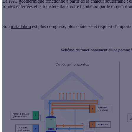
La
PAC géothermique
fonctionne à partir de la
chaleur souterraine
: e
sondes enterrées
et la transfère dans votre habitation par le moyen d’
Son
installation
est plus
complexe
, plus
coûteuse
et requiert d’import