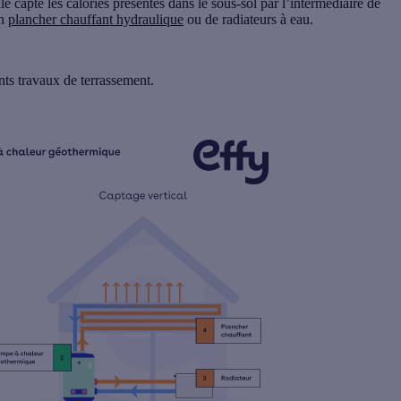
lle capte les calories présentes dans le
sous-sol
par l’intermédiaire de
un
plancher chauffant hydraulique
ou de
radiateurs à eau
.
ants
travaux de terrassement
.