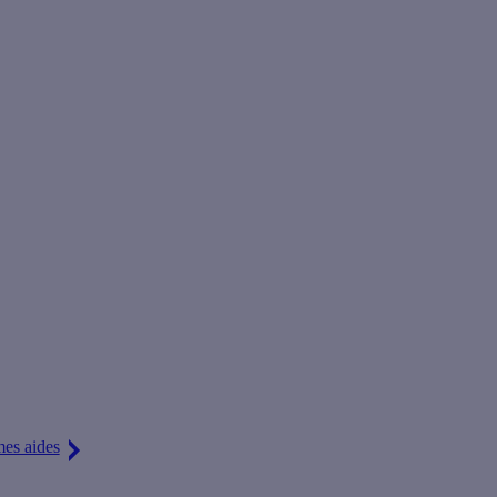
es. Profitez d'
aides jusqu'à 10 800 €
pour réduire votre devis !
mes aides