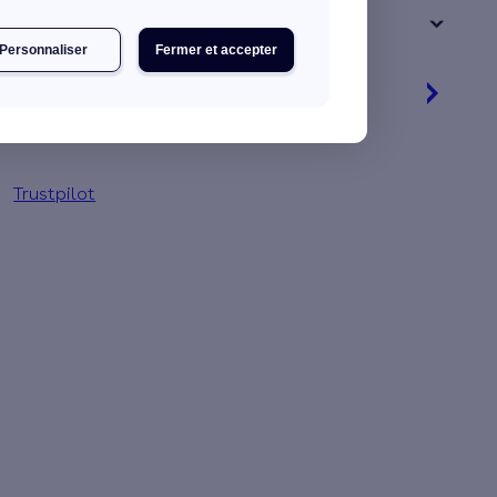
+ de 15 ans
Personnaliser
Fermer et accepter
Je découvre mes primes
Jusqu'à 80 % d'aides financières
Trustpilot