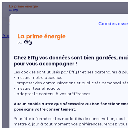
Aides et primes
Chauffage
I
Cookies esse
Particulier
Artisan / installateur
Entreprise / collectivité
À propos
Les principaux types
Présentation
Poêle à 
Le concept
Chez Effy vos données sont bien gardées, mai
Poêle à 
Comment l'obtenir ?
de chaudières et leurs
pour vous accompagner !
Les cookies sont utilisés par Effy.fr et ses partenaires à plus
modes de
- mesurer notre audience
- proposer des communications et publicités personnalisé
fonctionnements
- mesurer leur efficacité
- adapter le contenu à vos préférences.
Aucun cookie autre que nécessaire au bon fonctionnemen
par
L’équipe de rédaction
6 min de lecture
posé sans votre consentement.
Pour être informé sur les modalités de conservation, nos li
mettre à jour à tout moment vos préférences, rendez-vous