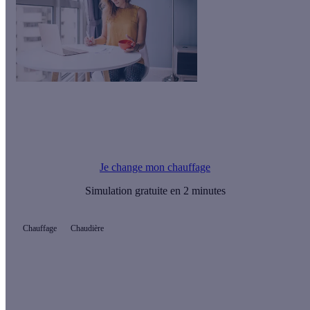
Le saviez-vous ?
Vous pouvez financer la majeure partie de vos travaux de
rénovation avec une Prime Energie.
Je change mon chauffage
Simulation gratuite en 2 minutes
Chauffage
Chaudière
Quelles aides pour ma chaudière ?