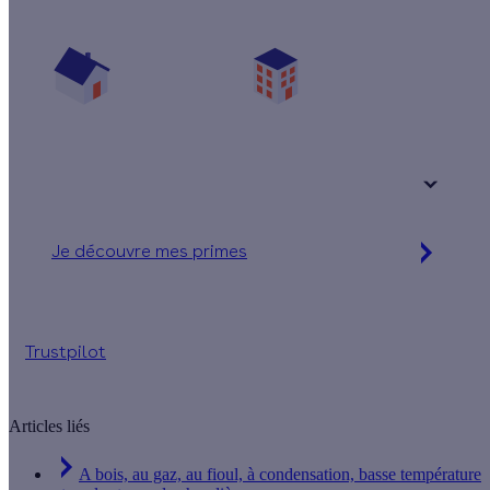
Vos travaux concernent :
Une maison
Un appartement
Votre logement a été construit :
+ de 15 ans
Je découvre mes primes
Jusqu'à 1 569 € d'aides financières
Trustpilot
Articles liés
A bois, au gaz, au fioul, à condensation, basse température