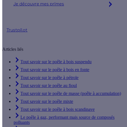
Je découvre mes primes
Simulation gratuite en 2 minutes
Trustpilot
Articles liés
Tout savoir sur le poêle à bois suspendu
Tout savoir sur le poêle à bois en fonte
Tout savoir sur le poêle à pétrole
Tout savoir sur le poêle au fioul
Tout savoir sur le poêle de masse (poêle à accumulation)
Tout savoir sur le poêle mixte
Tout savoir sur le poêle à bois scandinave
Le poêle à gaz, performant mais source de composés
polluants