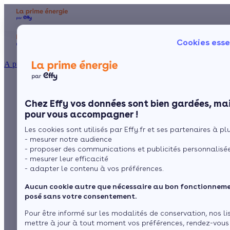
Aides et primes
Chauffage
I
Cookies esse
Particulier
Artisan / installateur
Entreprise / collectivité
À propos
Le poêle à bois
Présentation
Poêle à 
Le concept
Chez Effy vos données sont bien gardées, mai
Poêle à 
Comment l'obtenir ?
d’angle :
pour vous accompagner !
Les cookies sont utilisés par Effy.fr et ses partenaires à plus
fonctionnement,
- mesurer notre audience
- proposer des communications et publicités personnalisé
variantes et prix
- mesurer leur efficacité
- adapter le contenu à vos préférences.
Aucun cookie autre que nécessaire au bon fonctionnemen
par
L’équipe de rédaction
5 min de lecture
posé sans votre consentement.
Pour être informé sur les modalités de conservation, nos li
mettre à jour à tout moment vos préférences, rendez-vous