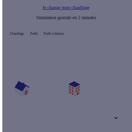
Je change mon chauffage
Simulation gratuite en 2 minutes
Chauffage
Poêle
Poêle à bûches
Quelles aides pour mon poêle à bois ?
Vos travaux concernent :
Une maison
Un appartement
Votre logement a été construit :
+ de 15 ans