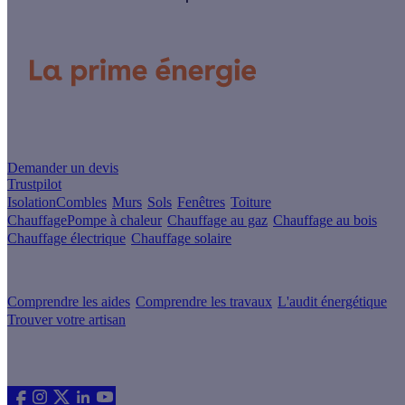
Un projet de rénovation énergétique ?
Demander un devis
Trustpilot
Isolation
Combles
Murs
Sols
Fenêtres
Toiture
Chauffage
Pompe à chaleur
Chauffage au gaz
Chauffage au bois
Chauffage électrique
Chauffage solaire
Votre projet pas à pas
Comprendre les aides
Comprendre les travaux
L'audit énergétique
Trouver votre artisan
Les sites du groupe Effy
Suivez nous