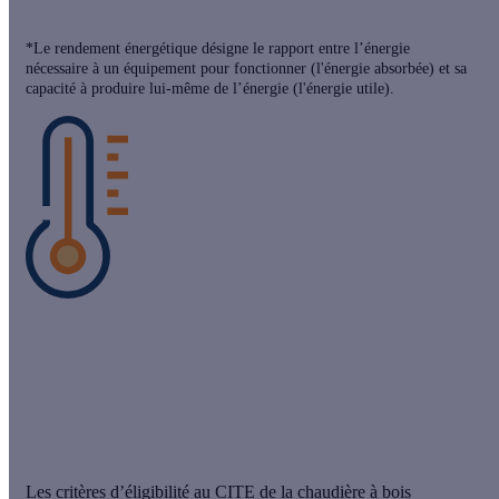
*Le rendement énergétique désigne le rapport entre l’énergie
nécessaire à un équipement pour fonctionner (l'énergie absorbée) et sa
capacité à produire lui-même de l’énergie (l'énergie utile).
Bon à savoir
Comme toutes les chaudières, une
chaudière à bois
peut
être
double service
, c’est à dire assurer la montée en
température de l’eau du chauffage central et celle de la réserve
d’eau chaude sanitaire.
Les critères d’éligibilité au CITE de la chaudière à bois