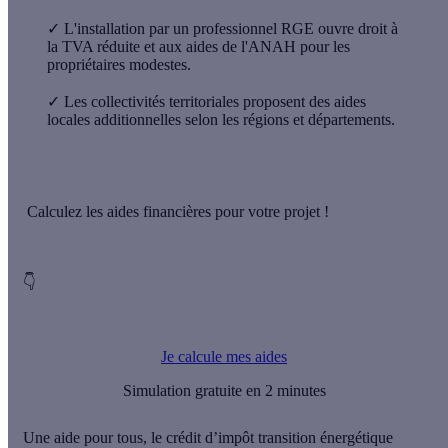
✓
L'installation par un professionnel RGE ouvre droit à
la TVA réduite et aux aides de l'ANAH pour les
propriétaires modestes.
✓
Les collectivités territoriales proposent des aides
locales additionnelles selon les régions et départements.
Calculez les aides financières pour votre projet !
👇
Je calcule mes aides
Simulation gratuite en 2 minutes
Une aide pour tous, le crédit d’impôt transition énergétique