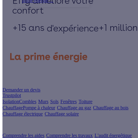
Effy
prime énergie ...
+15 ans
+1 millio
d'expérience
Un projet de rénovation énergétique ?
Demander un devis
Trustpilot
Isolation
Combles
Murs
Sols
Fenêtres
Toiture
Chauffage
Pompe à chaleur
Chauffage au gaz
Chauffage au bois
Chauffage électrique
Chauffage solaire
Votre projet pas à pas
Comprendre les aides
Comprendre les travaux
L'audit énergétique