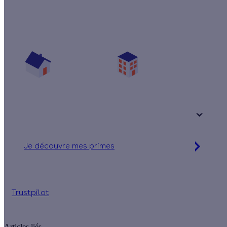
Quelles sont les aides pour mon projet ?
Vos travaux concernent :
Une maison
Un appartement
Votre logement a été construit :
+ de 15 ans
Je découvre mes primes
Jusqu'à 80 % d'aides financières
Trustpilot
Articles liés