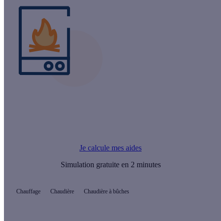
Le saviez-vous ?
Vous pouvez financer l’achat de votre chaudière à bois par une
Prime Energie..
Je calcule mes aides
Simulation gratuite en 2 minutes
Chauffage
Chaudière
Chaudière à bûches