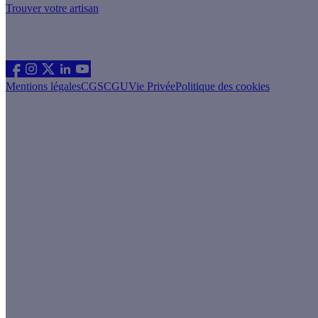
Trouver votre artisan
Les sites du groupe Effy
Suivez nous
Mentions légales
CGS
CGU
Vie Privée
Politique des cookies