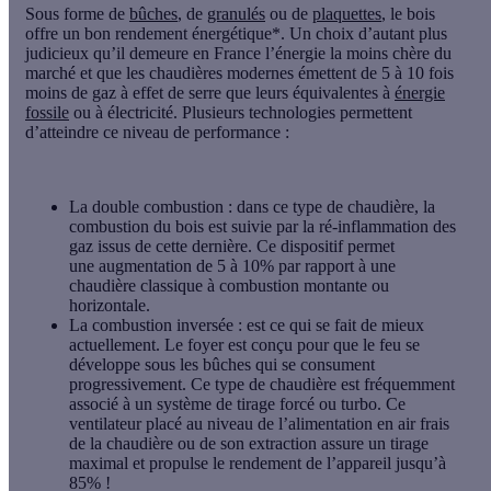
Sous forme de
bûches
, de
granulés
ou de
plaquettes
, le bois
offre un bon rendement énergétique*. Un choix d’autant plus
judicieux qu’il demeure en France l’
énergie la moins chère
du
marché et que les chaudières modernes émettent de
5 à 10 fois
moins de gaz à effet de serre
que leurs équivalentes à
énergie
fossile
ou à électricité. Plusieurs technologies permettent
d’atteindre ce niveau de performance :
La
double combustion
: dans ce type de chaudière, la
combustion du bois est suivie par la ré-inflammation des
gaz issus de cette dernière. Ce dispositif permet
une
augmentation de 5 à 10%
par rapport à une
chaudière classique à combustion montante ou
horizontale.
La
combustion inversée
: est ce qui se fait de mieux
actuellement. Le foyer est conçu pour que le feu se
développe sous les bûches qui se consument
progressivement. Ce type de chaudière est fréquemment
associé à un système de tirage forcé ou turbo. Ce
ventilateur placé au niveau de l’alimentation en air frais
de la chaudière ou de son extraction assure un tirage
maximal et propulse le
rendement
de l’appareil
jusqu’à
85%
!