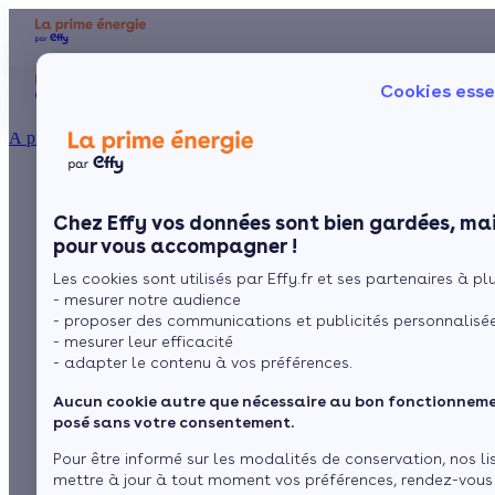
Aides et primes
Chauffage
I
Cookies esse
Particulier
Artisan / installateur
Entreprise / collectivité
À propos
Le crédit d’impôt
Présentation
Poêle à 
Le concept
Chez Effy vos données sont bien gardées, mai
Poêle à 
Comment l'obtenir ?
pour la chaudière à
pour vous accompagner !
Les cookies sont utilisés par Effy.fr et ses partenaires à plus
bois
- mesurer notre audience
- proposer des communications et publicités personnalisé
- mesurer leur efficacité
- adapter le contenu à vos préférences.
par
L’équipe de rédaction
4 min de lecture
Aucun cookie autre que nécessaire au bon fonctionnemen
posé sans votre consentement.
Sommaire
Pour être informé sur les modalités de conservation, nos li
mettre à jour à tout moment vos préférences, rendez-vous
Une aide pour tous, le crédit d’impôt transition