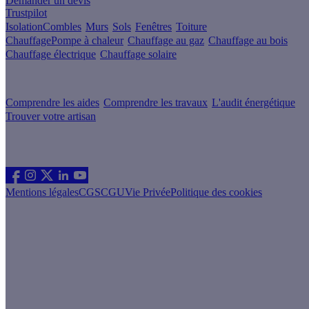
Demander un devis
Trustpilot
Isolation
Combles
Murs
Sols
Fenêtres
Toiture
Chauffage
Pompe à chaleur
Chauffage au gaz
Chauffage au bois
Chauffage électrique
Chauffage solaire
Votre projet pas à pas
Comprendre les aides
Comprendre les travaux
L'audit énergétique
Trouver votre artisan
Les sites du groupe Effy
Suivez nous
Mentions légales
CGS
CGU
Vie Privée
Politique des cookies