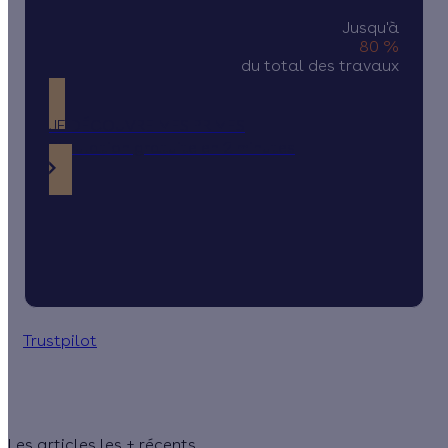
Jusqu'à
80 %
du total des travaux
JE DÉCOUVRE MES PRIMES
Simulation gratuite en 2 minutes
Trustpilot
Les articles les + récents