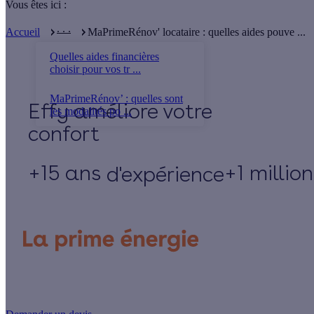
Vous êtes ici :
. . .
Accueil
MaPrimeRénov' locataire : quelles aides pouve ...
Quelles aides financières
choisir pour vos tr ...
MaPrimeRénov’ : quelles sont
Effy
les modalités po ...
+15 ans
+1 millio
d'expérience
Un projet de rénovation énergétique ?