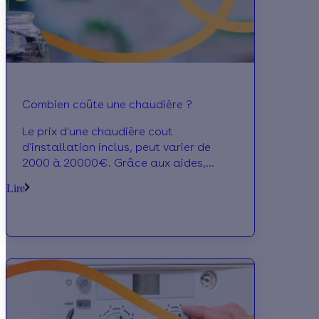
Combien coûte une chaudière ?
Le prix d'une chaudière cout
d'installation inclus, peut varier de
2000 à 20000€. Grâce aux aides,
faites des économies !
Lire