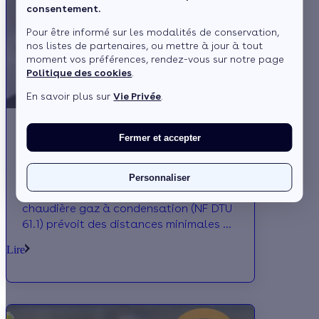
consentement.
Pour être informé sur les modalités de conservation,
nos listes de partenaires, ou mettre à jour à tout
moment vos préférences, rendez-vous sur notre page
Politique des cookies
.
En savoir plus sur
Vie Privée
.
Fermer et accepter
Quelle est la norme pour la sortie de
ventouse d’une chaudière à gaz ?
Personnaliser
La norme de sortie d’une ventouse de
chaudière gaz à condensation (NF DTU
61.1) prévoit des distances minimales à
respecter pour une sortie verticale
Lire
(mur) ou horizontale (toit). Focus.