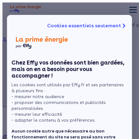
Appelez-nous !
Aides et 
Cookies essentiels seulement
du lundi au vendredi -
Particulier
Artisan / installateur
Entreprise / collectivité
8h à 19h
À propos
3456
Service gratuit
+ prix appel
Prése
Le co
Chez Effy vos données sont bien gardées,
Commen
mais on en a besoin pour vous
Appelez-nous !
accompagner !
du lundi au vendredi - 8h à 19h
Les cookies sont utilisés par Effy.fr et ses partenaires
3456
Service gratuit
à plusieurs fins :
+ prix appel
- mesurer notre audience
- proposer des communications et publicités
personnalisées
- mesurer leur efficacité
FAQ Chaudière
- adapter le contenu à vos préférences.
Aucun cookie autre que nécessaire au bon
fonctionnement du site ne sera posé sans votre