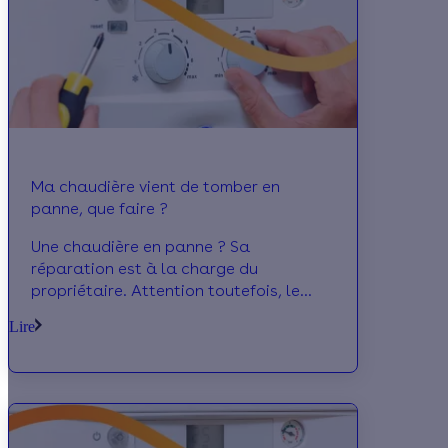
Ma chaudière vient de tomber en
panne, que faire ?
Une chaudière en panne ? Sa
réparation est à la charge du
propriétaire. Attention toutefois, le
locataire a l'obligation d'entretien.
Lire
Comment signaler une panne à son
propriétaire ?