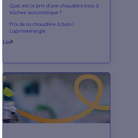
Quel est le prix d’une chaudière bois à
bûches automatique ?
Prix de la chaudière à bois |
Laprimeenergie
Lire