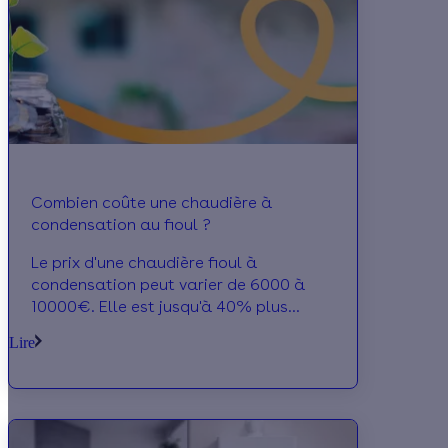
Combien coûte une chaudière à
condensation au fioul ?
Le prix d'une chaudière fioul à
condensation peut varier de 6000 à
10000€. Elle est jusqu'à 40% plus
performante qu'une chaudière fioul
Lire
classique.