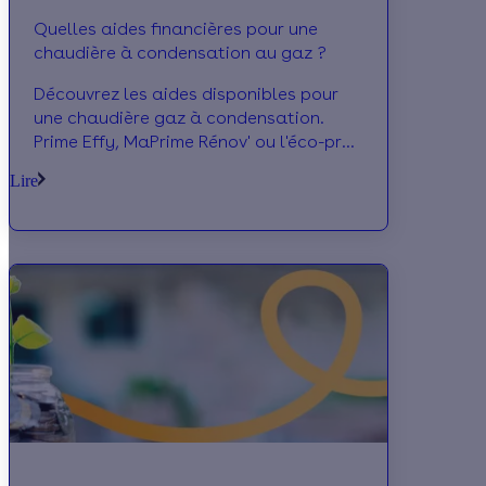
Quelles aides financières pour une
chaudière à condensation au gaz ?
Découvrez les aides disponibles pour
une chaudière gaz à condensation.
Prime Effy, MaPrime Rénov' ou l'éco-prêt
à taux zéro, calculez le montant de vos
Lire
aides.