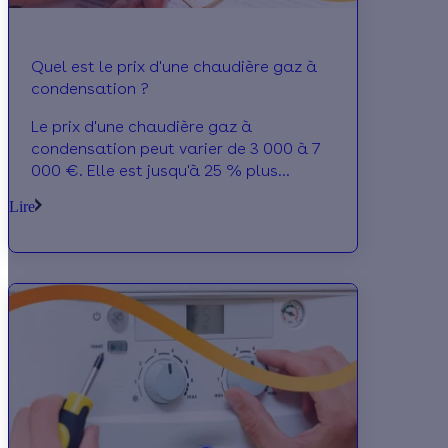
Quel est le prix d'une chaudière gaz à
condensation ?
Le prix d'une chaudière gaz à
condensation peut varier de 3 000 à 7
000 €. Elle est jusqu'à 25 % plus
performante qu'une chaudière gaz
Lire
classique qui ne condense pas.