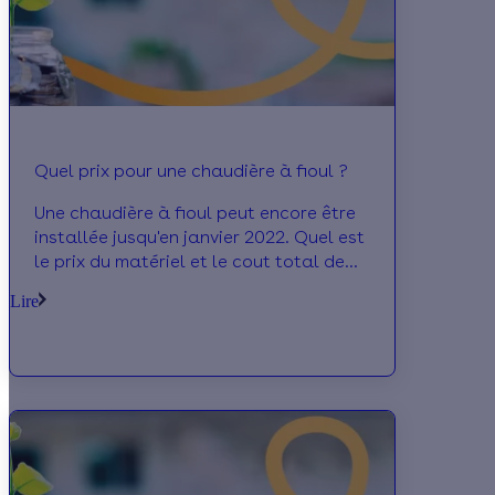
Quel prix pour une chaudière à fioul ?
Une chaudière à fioul peut encore être
installée jusqu'en janvier 2022. Quel est
le prix du matériel et le cout total de
son installation ? Dossier complet de
Lire
Laprimeenergie