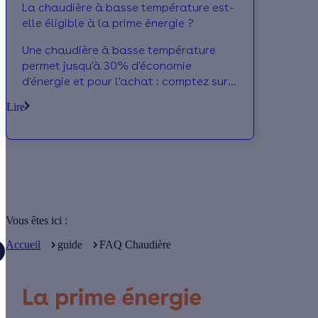
La chaudière à basse température est-
elle éligible à la prime énergie ?
Une chaudière à basse température
permet jusqu'à 30% d'économie
d'énergie et pour l'achat : comptez sur
la prime énergie pour alléger son cout.
Lire
Vous êtes ici :
Accueil
guide
FAQ Chaudière