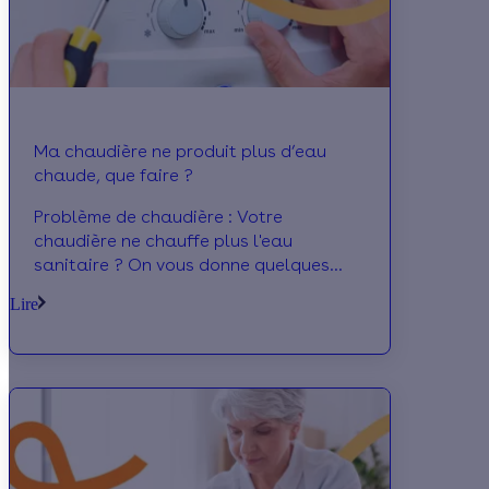
Ma chaudière ne produit plus d’eau
chaude, que faire ?
Problème de chaudière : Votre
chaudière ne chauffe plus l'eau
sanitaire ? On vous donne quelques
pistes pour un premier diagnostic dont
Lire
deux tests très simples à effectuer.