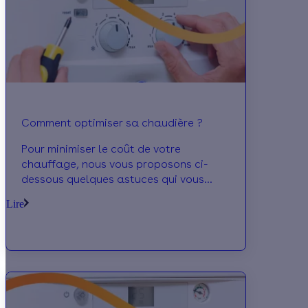
Comment optimiser sa chaudière ?
Pour minimiser le coût de votre
chauffage, nous vous proposons ci-
dessous quelques astuces qui vous
permettront d'optimiser la performance
Lire
de votre chaudière.