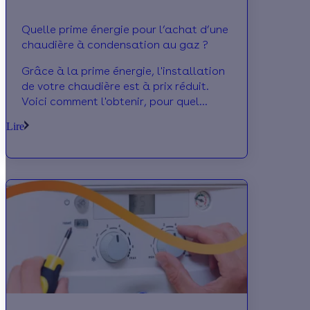
Quelle prime énergie pour l’achat d’une
chaudière à condensation au gaz ?
Grâce à la prime énergie, l'installation
de votre chaudière est à prix réduit.
Voici comment l'obtenir, pour quel
montant et avec quelle autre aide la
Lire
cumuler.