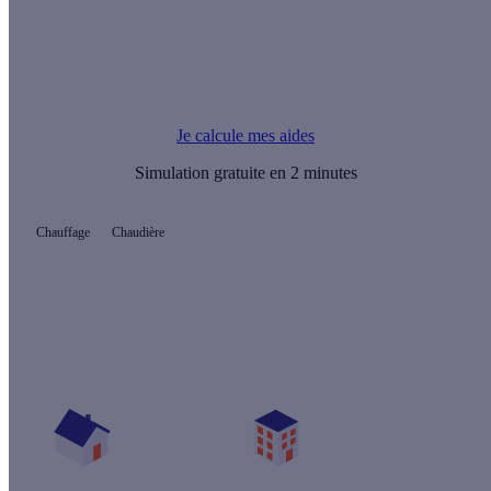
Le saviez-vous ?
Vous pouvez financer l’achat de votre chaudière avec une
Prime Energie.
Je calcule mes aides
Simulation gratuite en 2 minutes
Chauffage
Chaudière
Quelles aides pour ma chaudière ?
Vos travaux concernent :
Une maison
Un appartement