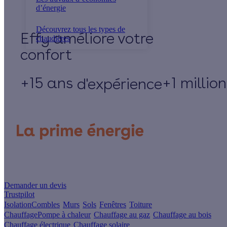
d’énergie
Découvrez tous les types de
Effy
chaudières
+15 ans
+1 millio
d'expérience
Un projet de rénovation énergétique ?
Demander un devis
Trustpilot
Isolation
Combles
Murs
Sols
Fenêtres
Toiture
Chauffage
Pompe à chaleur
Chauffage au gaz
Chauffage au bois
Chauffage électrique
Chauffage solaire