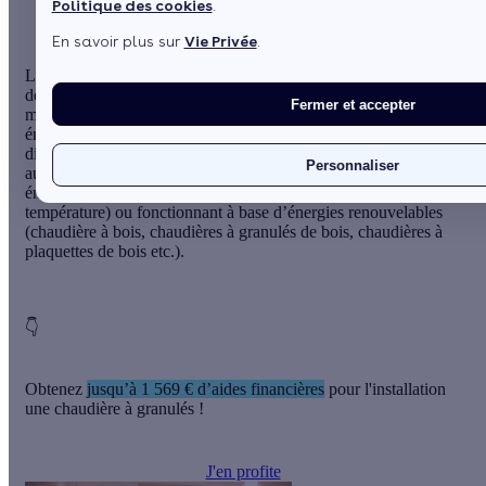
Politique des cookies
.
En savoir plus sur
Vie Privée
.
L’
Agence Nationale de l’Habitat
plus connu sous l’acronyme
de ANAH aide les particuliers et notamment ceux aux moyens
Fermer et accepter
modestes et très modestes à améliorer la performance
énergétique de leur logement. Pour ce faire elle met à leur
disposition un important bouquet d’aides disponibles entre
Personnaliser
autres pour les acquisitions de
chaudières à haute performance
énergétique
(chaudière à condensation, chaudière basse
température) ou fonctionnant à base d’énergies renouvelables
(chaudière à bois, chaudières à granulés de bois, chaudières à
plaquettes de bois etc.).
👇
Obtenez
jusqu’à 1 569 € d’aides financières
pour l'installation
une chaudière à granulés !
J'en profite