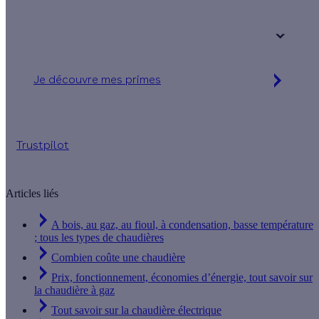
Votre logement a été construit :
+ de 15 ans
Je découvre mes primes
Jusqu'à 1 569 € d'aides financières
Trustpilot
Articles liés
A bois, au gaz, au fioul, à condensation, basse température
; tous les types de chaudières
Combien coûte une chaudière
Prix, fonctionnement, économies d’énergie, tout savoir sur
la chaudière à gaz
Tout savoir sur la chaudière électrique