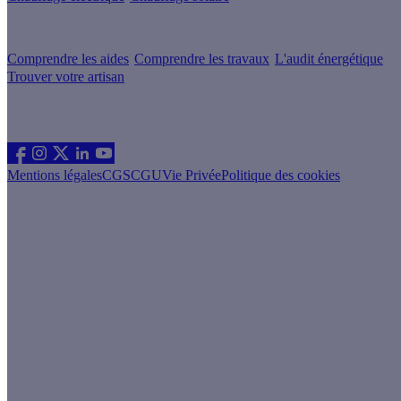
Votre projet pas à pas
Comprendre les aides
Comprendre les travaux
L'audit énergétique
Trouver votre artisan
Les sites du groupe Effy
Suivez nous
Mentions légales
CGS
CGU
Vie Privée
Politique des cookies