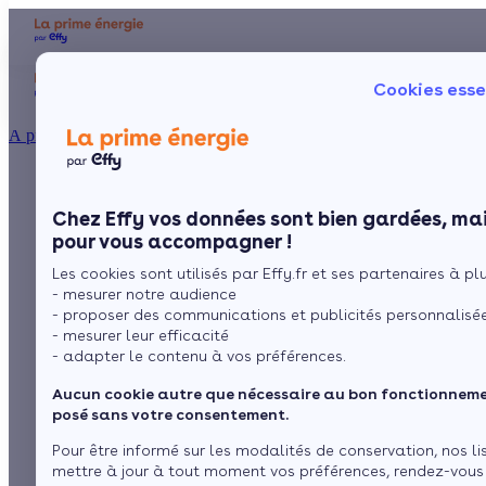
Aides et primes
Chauffage
I
Cookies esse
Particulier
Artisan / installateur
Entreprise / collectivité
À propos
Les aides de l’Anah
Présentation
Poêle à 
Le concept
Chez Effy vos données sont bien gardées, mai
Poêle à 
Comment l'obtenir ?
pour les chaudières
pour vous accompagner !
Les cookies sont utilisés par Effy.fr et ses partenaires à plus
- mesurer notre audience
- proposer des communications et publicités personnalisé
par
L’équipe de rédaction
3 min de lecture
- mesurer leur efficacité
- adapter le contenu à vos préférences.
Aucun cookie autre que nécessaire au bon fonctionnemen
Sommaire
posé sans votre consentement.
Anah une agence en mission contre la précarité
Pour être informé sur les modalités de conservation, nos li
énergétique
Qui peut bénéficier d’une aide de l’Anah ?
mettre à jour à tout moment vos préférences, rendez-vous
Voir plus