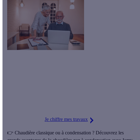
⚠️ Depuis le 1ᵉʳ janvier 2024,
il n'y a plus d'aides pour
l'installation d'une chaudière gaz
(Prime CEE,
MaPrimeRénov’).
Vous pouvez installer une pompe à chaleur pour obtenir jusqu'à
16 200 € d'aides, ou être mis en relation avec nos artisans
locaux si vous souhaitez tout de même installer une chaudière
gaz !
Je chiffre mes travaux
👉 Chaudière classique ou à condensation ? Découvrez les