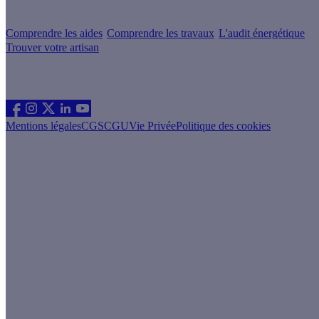
Votre projet pas à pas
Comprendre les aides
Comprendre les travaux
L'audit énergétique
Trouver votre artisan
Les sites du groupe Effy
Suivez nous
Mentions légales
CGS
CGU
Vie Privée
Politique des cookies