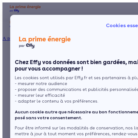
Aides et primes
Chauffage
I
Cookies esse
Particulier
Artisan / installateur
Entreprise / collectivité
À propos
Tout savoir sur le
Présentation
Poêle à 
Le concept
Chez Effy vos données sont bien gardées, mai
Poêle à 
Comment l'obtenir ?
poêle à bois double
pour vous accompagner !
Les cookies sont utilisés par Effy.fr et ses partenaires à plus
face
- mesurer notre audience
- proposer des communications et publicités personnalisé
- mesurer leur efficacité
- adapter le contenu à vos préférences.
par
L’équipe de rédaction
5 min de lecture
Aucun cookie autre que nécessaire au bon fonctionnemen
posé sans votre consentement.
Sommaire
Pour être informé sur les modalités de conservation, nos li
mettre à jour à tout moment vos préférences, rendez-vous
Qu’est-ce que le poêle à bois double face ?