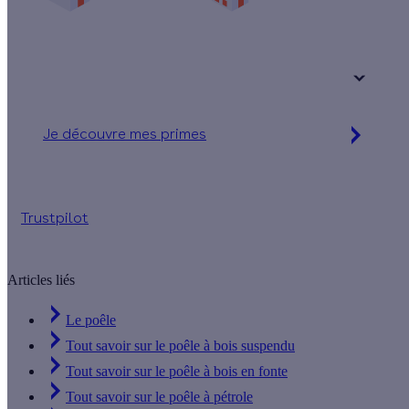
Une maison
Un appartement
Votre logement a été construit :
+ de 15 ans
Je découvre mes primes
Simulation gratuite en 2 minutes
Trustpilot
Articles liés
Le poêle
Tout savoir sur le poêle à bois suspendu
Tout savoir sur le poêle à bois en fonte
Tout savoir sur le poêle à pétrole