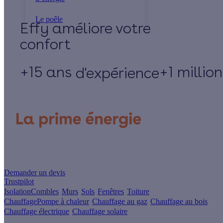
Le poêle
Effy
+15 ans
+1 millio
d'expérience
Un projet de rénovation énergétique ?
Demander un devis
Trustpilot
Isolation
Combles
Murs
Sols
Fenêtres
Toiture
Chauffage
Pompe à chaleur
Chauffage au gaz
Chauffage au bois
Chauffage électrique
Chauffage solaire