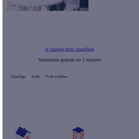
Le saviez-vous ?
Vous pouvez financer l’installation de votre système de
chauffage écologique avec une
Prime Energie
.
Je change mon chauffage
Simulation gratuite en 2 minutes
Chauffage
Poêle
Poêle à bûches
Quelles aides pour mon poêle ?
Vos travaux concernent :