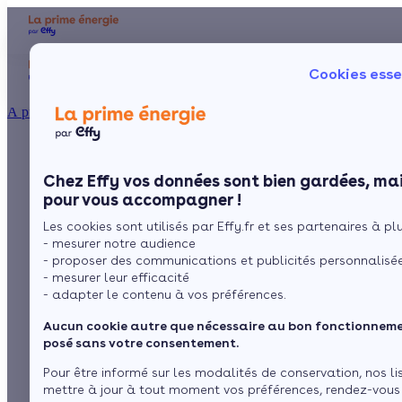
Aides et primes
Chauffage
I
Cookies esse
Particulier
Artisan / installateur
Entreprise / collectivité
À propos
Votre chaudière se
Présentation
Poêle à 
Le concept
Chez Effy vos données sont bien gardées, mai
Poêle à 
Comment l'obtenir ?
met en sécurité ou
pour vous accompagner !
Les cookies sont utilisés par Effy.fr et ses partenaires à plus
siffle, voici ce que
- mesurer notre audience
- proposer des communications et publicités personnalisé
vous devez faire
- mesurer leur efficacité
- adapter le contenu à vos préférences.
Aucun cookie autre que nécessaire au bon fonctionnemen
par
L’équipe de rédaction
3 min de lecture
posé sans votre consentement.
Pour être informé sur les modalités de conservation, nos li
mettre à jour à tout moment vos préférences, rendez-vous