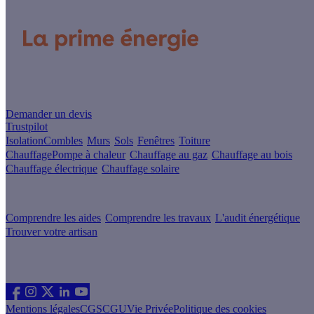
Un projet de rénovation énergétique ?
Demander un devis
Trustpilot
Isolation
Combles
Murs
Sols
Fenêtres
Toiture
Chauffage
Pompe à chaleur
Chauffage au gaz
Chauffage au bois
Chauffage électrique
Chauffage solaire
Votre projet pas à pas
Comprendre les aides
Comprendre les travaux
L'audit énergétique
Trouver votre artisan
Les sites du groupe Effy
Suivez nous
Mentions légales
CGS
CGU
Vie Privée
Politique des cookies