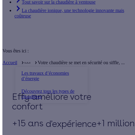
Tout savoir sur la chaudière à ventouse
La chaudière ionique, une technologie innovante mais
coûteuse
Vous êtes ici :
. . .
Accueil
Votre chaudière se met en sécurité ou siffle, ...
Les travaux d’économies
d’énergie
Découvrez tous les types de
Effy
chaudières
+15 ans
+1 millio
d'expérience