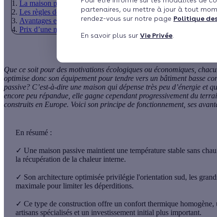
Pour être informé sur les modalités de co
La maison passive, principe, architecture et fonctionnement
partenaires, ou mettre à jour à tout mom
Les règles de conception d’une maison passive
rendez-vous sur notre page
Politique de
Avantages et inconvénients
Prix d’une maison passive
En savoir plus sur
Vie Privée
.
Que ce soit pour des motivations écologiques ou économiques, chacu
optimise donc son équipement pour tendre vers un
bâtiment basse c
passive
? C’est-à-dire une maison qui dépense très peu d’énergie et qu
encore peu répandue, elle gagne cependant progressivement du terrain
construits en Europe. Voici son principe de fonctionnement, ses avanta
En résumé :
✓
Une maison passive maintient une température stable sans chauff
la récupération de la chaleur interne.
✓
Son architecture optimisée privilégie l'orientation sud, les grand
maximale pour limiter les déperditions.
✓
Ce type de construction offre un confort thermique homogène, un
artisans spécialisés et un investissement initial plus important.