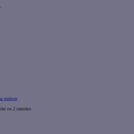
.
Prime Energie.
ma maison
uite en 2 minutes