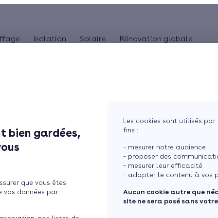
ffage
Isolation
Solaire
Rénovation globale
COMBLES
POMPE À CHALEUR
ISOLA
MaPrimeRénov'
Panneaux solaires
Poêle à granulés
Combles perdus
Audit énergétique
Pompe à chaleur 
Is
La TVA réduite (5,5%)
photovoltaïques
Poêle à bûches
Combles aménageables
Bilan énergétique
Pompe à chaleur 
Is
L'éco-prêt à taux zéro
Système solaire combiné
Isolation toiture-terrasse
Pompe à chaleur
Les cookies sont utilisés par 
Chauffe-eau solaire
fins :
t bien gardées,
n passive
Simuler mon projet
vous
- mesurer notre audience
- proposer des communicatio
- mesurer leur efficacité
- adapter le contenu à vos p
ssurer que vous êtes
e vos données par
Aucun cookie autre que né
site ne sera posé sans votr