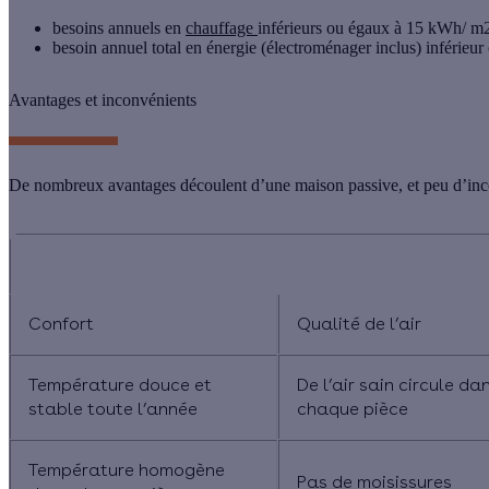
besoins annuels en
chauffage
inférieurs ou égaux à 15 kWh/ m
besoin annuel total en énergie (électroménager inclus) inférie
Avantages et inconvénients
De nombreux avantages découlent d’une maison passive, et peu d’inc
Avantages d’un
Confort
Qualité de l’air
Température douce et
De l’air sain circule da
stable toute l’année
chaque pièce
Température homogène
Pas de moisissures