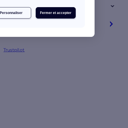
+ de 15 ans
Personnaliser
Fermer et accepter
Je rénove mon logement
Jusqu'à 32 000 € d'aides financières
Trustpilot