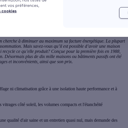
nservation, nos listes de
ent vos préférences,
s cookies
.
n cherche à diminuer au maximum sa facture énergétique. La plupart
onsommation
. Mais savez-vous qu’il est possible d’avoir une
maison
i recycle ce qu’elle produit? Conçue pour la première fois en 1988,
. Désormais plus de dix mille maisons ou bâtiments passifs ont été
ges et inconvénients, ainsi que son prix.
age ni climatisation grâce à une isolation haute performance et à
s vitrages côté soleil, les volumes compacts et l'étanchéité
e qualité d'air saine et un entretien quasi nul, mais demande des