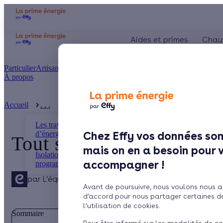
Aides et primes
Chau
Particulier
Artisan / installateur
Entreprise / collectivité
À propos
Présentation
Le concept
Accueil
. . .
Tout savoir sur la maison passive
Comment l'obtenir ?
Les travaux d’économies
d’énergie
Chez Effy vos données son
Tout savoir sur la maiso
mais on en a besoin pour 
Isolation, chauffage,
accompagner !
programmation, retrouve ...
par
L’équipe de rédaction
4 min de lecture
Avant de poursuivre, nous voulons nous a
d’accord pour nous partager certaines d
l’utilisation de cookies.
Sommaire