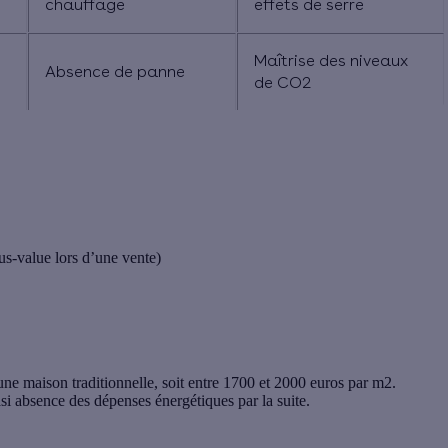
chauffage
effets de serre
Maîtrise des niveaux
Absence de panne
de CO2
us-value lors d’une vente)
ne maison traditionnelle, soit entre 1700 et 2000 euros par m2.
asi absence des dépenses énergétiques par la suite.