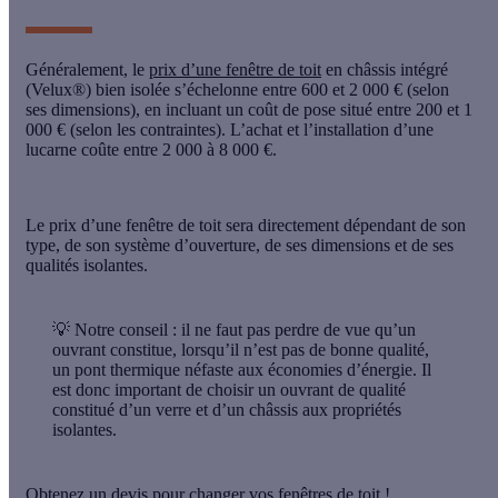
Généralement, le
prix d’une fenêtre de toit
en châssis intégré
(Velux®) bien isolée s’échelonne
entre 600 et 2 000 €
(selon
ses dimensions), en incluant un
coût de pose
situé
entre 200 et 1
000 €
(selon les contraintes). L’achat et l’installation d’une
lucarne coûte entre 2 000 à 8 000 €.
Le
prix d’une fenêtre de toit
sera directement dépendant de son
type
, de son
système d’ouverture
, de ses
dimensions
et de ses
qualités isolantes
.
💡 Notre conseil :
il ne faut pas perdre de vue qu’un
ouvrant constitue, lorsqu’il n’est pas de bonne qualité,
un pont thermique néfaste aux économies d’énergie. Il
est donc important de choisir un ouvrant de qualité
constitué d’un verre et d’un châssis aux propriétés
isolantes.
Obtenez un devis pour changer vos fenêtres de toit !