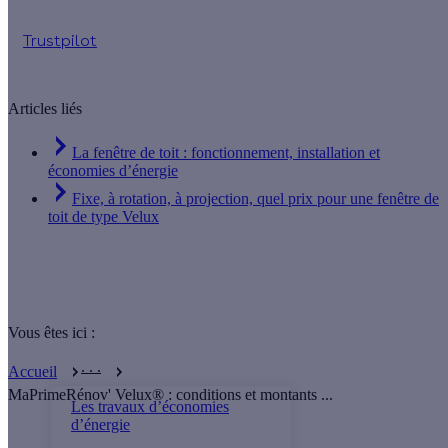
Trustpilot
Articles liés
La fenêtre de toit : fonctionnement, installation et
économies d’énergie
Fixe, à rotation, à projection, quel prix pour une fenêtre de
toit de type Velux
Vous êtes ici :
. . .
Accueil
MaPrimeRénov' Velux® : conditions et montants ...
Les travaux d’économies
d’énergie