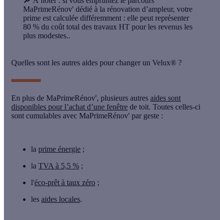
🔎 À noter :
si vous empruntez le parcours
MaPrimeRénov' dédié à la rénovation d’ampleur, votre
prime est calculée différemment : elle peut représenter
80 % du coût total des travaux HT pour les revenus les
plus modestes..
Quelles sont les autres aides pour changer un Velux® ?
En plus de MaPrimeRénov', plusieurs autres
aides sont
disponibles pour l’achat d’une fenêtre
de toit. Toutes celles-ci
sont cumulables avec MaPrimeRénov' par geste :
la
prime énergie
;
la
TVA à 5,5 %
;
l'
éco-prêt à taux zéro
;
les
aides locales
.