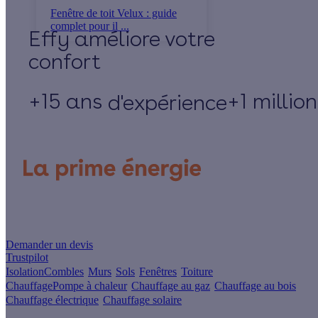
Fenêtre de toit Velux : guide
complet pour il ...
Effy
+15 ans
+1 millio
d'expérience
Un projet de rénovation énergétique ?
Demander un devis
Trustpilot
Isolation
Combles
Murs
Sols
Fenêtres
Toiture
Chauffage
Pompe à chaleur
Chauffage au gaz
Chauffage au bois
Chauffage électrique
Chauffage solaire