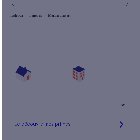
Isolation
Fenêtres
Marina Travert
Quelles aides pour changer mes fenêtres ?
Vos travaux concernent :
Une maison
Un appartement
Votre logement a été construit :
+ de 15 ans
Je découvre mes primes
Simulation gratuite en 2 minutes