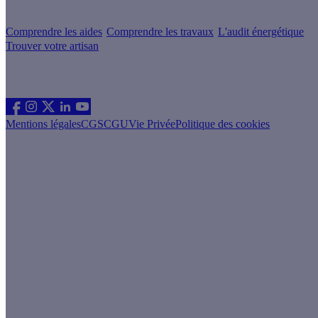
Votre projet pas à pas
Comprendre les aides
Comprendre les travaux
L'audit énergétique
Trouver votre artisan
Les sites du groupe Effy
Suivez nous
Mentions légales
CGS
CGU
Vie Privée
Politique des cookies