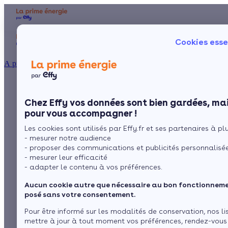
Aides et primes
Chauffage
I
Cookies esse
Particulier
Artisan / installateur
Entreprise / collectivité
À propos
MaPrimeRénov'
Présentation
Poêle à 
Le concept
Chez Effy vos données sont bien gardées, mai
Poêle à 
Comment l'obtenir ?
Velux® : conditions
pour vous accompagner !
Les cookies sont utilisés par Effy.fr et ses partenaires à plus
et montants 2026
- mesurer notre audience
- proposer des communications et publicités personnalisé
- mesurer leur efficacité
- adapter le contenu à vos préférences.
par
Marina
6 min de lecture
Aucun cookie autre que nécessaire au bon fonctionnemen
posé sans votre consentement.
Sommaire
Pour être informé sur les modalités de conservation, nos li
mettre à jour à tout moment vos préférences, rendez-vous
Est-ce que les Velux® sont éligibles à MaPrimeRénov'