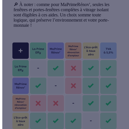
🔎 À noter :
comme pour MaPrimeRénov', seules les
fenêtres et portes-fenêtres complètes à vitrage isolant
sont éligibles à ces aides. Un choix somme toute
logique, qui préserve l’environnement et votre porte-
monnaie !