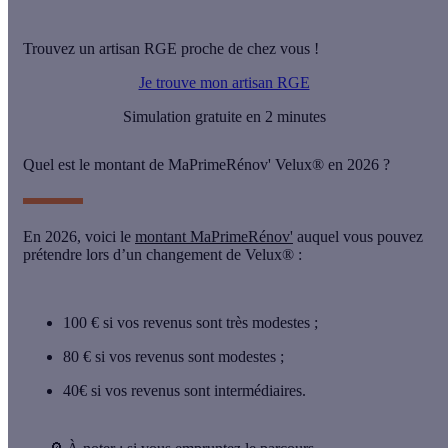
Trouvez un artisan RGE proche de chez vous !
Je trouve mon artisan RGE
Simulation gratuite en 2 minutes
Quel est le montant de MaPrimeRénov' Velux® en 2026 ?
En 2026, voici le
montant MaPrimeRénov'
auquel vous pouvez
prétendre lors d’un changement de Velux® :
100 €
si vos revenus sont très modestes ;
80 €
si vos revenus sont modestes ;
40€
si vos revenus sont intermédiaires.