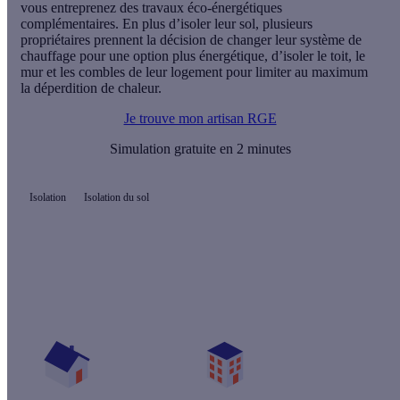
vous entreprenez des travaux éco-énergétiques
complémentaires. En plus d’isoler leur sol, plusieurs
propriétaires prennent la décision de changer leur système de
chauffage pour une option plus énergétique, d’isoler le toit, le
mur et les combles de leur logement pour limiter au maximum
la déperdition de chaleur.
Je trouve mon artisan RGE
Simulation gratuite en 2 minutes
Isolation
Isolation du sol
Quelles aides pour isoler mon sol ?
Vos travaux concernent :
Une maison
Un appartement