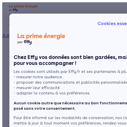
Aides et primes
Chauffage
I
Cookies esse
Particulier
Artisan / installateur
Entreprise / collectivité
À propos
Pour tout savoir sur
Présentation
Poêle à 
Le concept
Chez Effy vos données sont bien gardées, mai
Poêle à 
Comment l'obtenir ?
l’isolation du sol
pour vous accompagner !
Les cookies sont utilisés par Effy.fr et ses partenaires à plus
- mesurer notre audience
- proposer des communications et publicités personnalisé
par
L’équipe de rédaction
4 min de lecture
- mesurer leur efficacité
- adapter le contenu à vos préférences.
Aucun cookie autre que nécessaire au bon fonctionnemen
Sommaire
posé sans votre consentement.
Comment s’effectue une isolation thermique du sol ?
Pour être informé sur les modalités de conservation, nos li
Quels isolants choisir pour cette opération
Voir plus
mettre à jour à tout moment vos préférences, rendez-vous