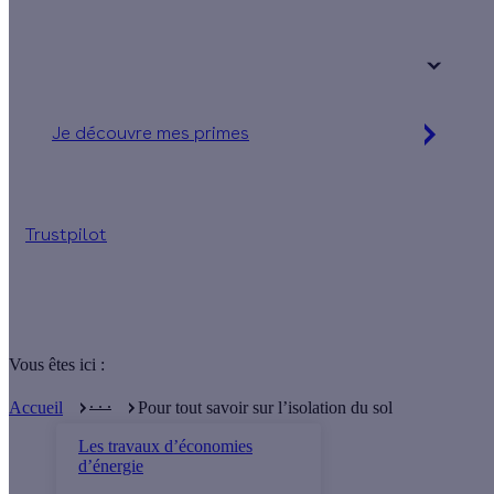
Votre logement a été construit :
+ de 15 ans
Je découvre mes primes
Simulation gratuite en 2 minutes
Trustpilot
Vous êtes ici :
. . .
Accueil
Pour tout savoir sur l’isolation du sol
Les travaux d’économies
d’énergie