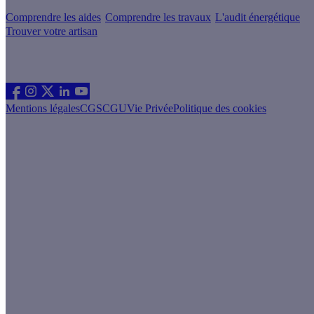
Comprendre les aides
Comprendre les travaux
L'audit énergétique
Trouver votre artisan
Les sites du groupe Effy
Suivez nous
Mentions légales
CGS
CGU
Vie Privée
Politique des cookies