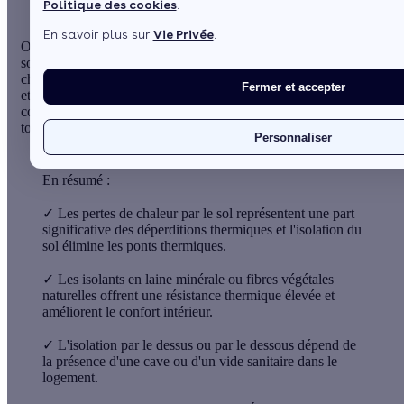
Politique des cookies
.
En savoir plus sur
Vie Privée
.
On ne réalise pas toujours que les
pertes de chaleur par le
sol
peuvent représenter jusqu’à 10% de la facture mensuelle de
chauffage. Un
sol non isolé
est plus sujet aux ponts thermiques
Fermer et accepter
et aux ennuis découlant de l’humidité. L’isolation du sol
constitue donc le moyen par excellence d’éviter ces problèmes
tout en économisant.
Personnaliser
En résumé :
✓
Les pertes de chaleur par le sol représentent une part
significative des déperditions thermiques et l'isolation du
sol élimine les ponts thermiques.
✓
Les isolants en laine minérale ou fibres végétales
naturelles offrent une résistance thermique élevée et
améliorent le confort intérieur.
✓
L'isolation par le dessus ou par le dessous dépend de
la présence d'une cave ou d'un vide sanitaire dans le
logement.