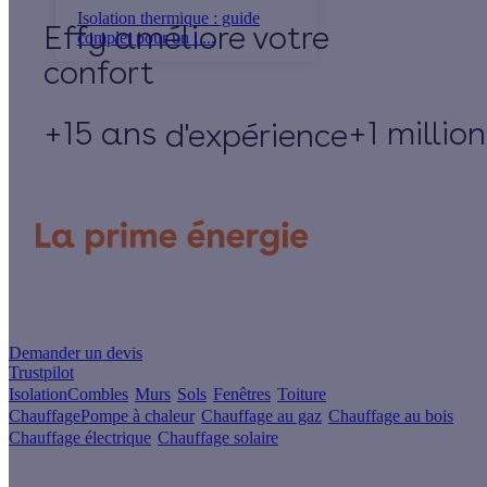
Isolation thermique : guide
Effy
complet pour un l ...
+15 ans
+1 millio
d'expérience
Un projet de rénovation énergétique ?
Demander un devis
Trustpilot
Isolation
Combles
Murs
Sols
Fenêtres
Toiture
Chauffage
Pompe à chaleur
Chauffage au gaz
Chauffage au bois
Chauffage électrique
Chauffage solaire
Votre projet pas à pas