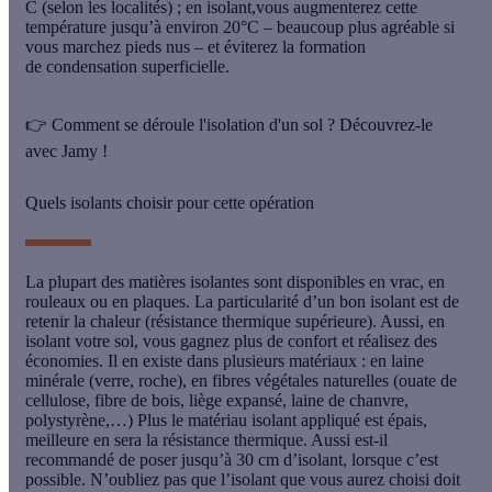
C (selon les localités) ; en isolant,vous augmenterez cette
température jusqu’à environ 20°C – beaucoup plus agréable si
vous marchez pieds nus – et éviterez la formation
de
condensation superficielle
.
👉
Comment se déroule l'isolation d'un sol ? Découvrez-le
avec Jamy !
Quels isolants choisir pour cette opération
La plupart des
matières isolantes
sont disponibles en vrac, en
rouleaux ou en plaques. La particularité d’un bon isolant est de
retenir la chaleur (résistance thermique supérieure). Aussi, en
isolant votre sol, vous gagnez plus de confort et réalisez des
économies. Il en existe dans plusieurs matériaux :
en laine
minérale
(verre, roche), en
fibres végétales naturelles
(ouate de
cellulose, fibre de bois, liège expansé, laine de chanvre,
polystyrène,…) Plus le matériau isolant appliqué est épais,
meilleure en sera
la résistance thermique
. Aussi est-il
recommandé de poser jusqu’à 30 cm d’isolant, lorsque c’est
possible. N’oubliez pas que l’isolant que vous aurez choisi doit